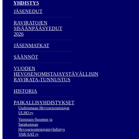
YHDISTYS
JÄSENEDUT
RAVIRATOJEN
SISÄÄNPÄÄSYEDUT
2026
JÄSENMATKAT
SÄÄNNÖT
VUODEN
HEVOSENOMISTAJAYSTÄVÄLLISIN
RAVIRATA-TUNNUSTUS
HISTORIA
PAIKALLISYHDISTYKSET
Uudenmaan Hevosenomistajat
ULHO ry
Varsinais-Suomen ja
Satakunnan
Hevosenomistajainyhdistys
VAR-SAT ry