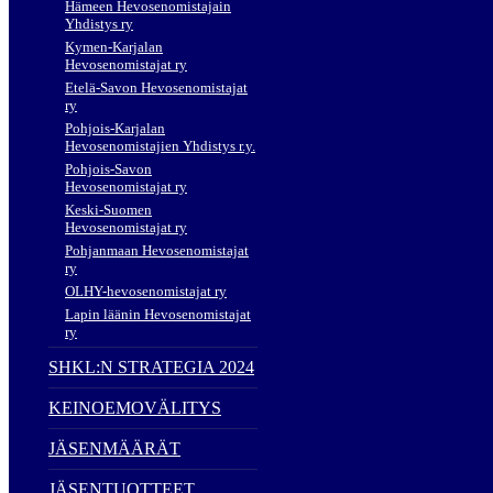
Hämeen Hevosenomistajain
Yhdistys ry
Kymen-Karjalan
Hevosenomistajat ry
Etelä-Savon Hevosenomistajat
ry
Pohjois-Karjalan
Hevosenomistajien Yhdistys r.y.
Pohjois-Savon
Hevosenomistajat ry
Keski-Suomen
Hevosenomistajat ry
Pohjanmaan Hevosenomistajat
ry
OLHY-hevosenomistajat ry
Lapin läänin Hevosenomistajat
ry
SHKL:N STRATEGIA 2024
KEINOEMOVÄLITYS
JÄSENMÄÄRÄT
JÄSENTUOTTEET