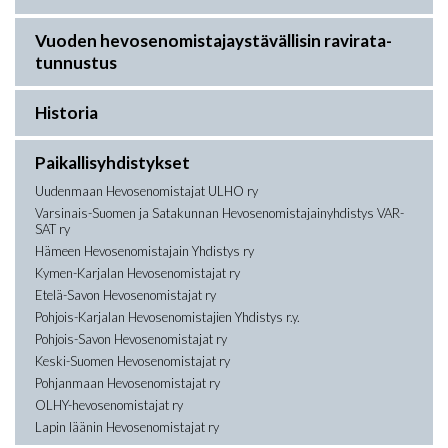
Vuoden hevosenomistajaystävällisin ravirata-
tunnustus
Historia
Paikallisyhdistykset
Uudenmaan Hevosenomistajat ULHO ry
Varsinais-Suomen ja Satakunnan Hevosenomistajainyhdistys VAR-
SAT ry
Hämeen Hevosenomistajain Yhdistys ry
Kymen-Karjalan Hevosenomistajat ry
Etelä-Savon Hevosenomistajat ry
Pohjois-Karjalan Hevosenomistajien Yhdistys r.y.
Pohjois-Savon Hevosenomistajat ry
Keski-Suomen Hevosenomistajat ry
Pohjanmaan Hevosenomistajat ry
OLHY-hevosenomistajat ry
Lapin läänin Hevosenomistajat ry