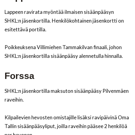
Lappeen ravirata myöntää ilmaisen sisäänpääsyn
SHKL:n jäsenkortilla. Henkilökohtainen jäsenkortti on
esitettävä portilla.
Poikkeuksena Villimiehen Tammakilvan finaali, johon
SHKL:n jäsenkortilla sisäänpääsy alennetulla hinnalla.
Forssa
SHKL:n jäsenkortilla maksuton sisäänpääsy Pilvenmäen
raveihin.
Kilpailevien hevosten omistajille lisäksi ravipäivinä Oma
Tallin sisäänpääsyliput, joilla raveihin pääsee 2 henkilöä
per hevonen.