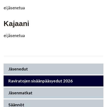
ei jäsenetua
Kajaani
ei jäsenetua
Jäsenedut
Raviratojen sisäänpääsyedut 2026
Jäsenmatkat
Säännöt