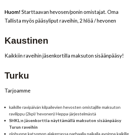
Huom!
Starttaavan hevosen/ponin omistajat. Oma
Tallista myös pääsyliput raveihin, 2 hlöä / hevonen
Kaustinen
Kaikkiin raveihin jäsenkortilla maksuton sisäänpääsy!
Turku
Tarjoamme
kaikille ravipäivän kilpailevien hevosten omistajille maksuton
ravilippu (2kpl/ hevonen) Heppa-järjestelmästä
SHKL:n jäsenkorttia näyttämällä maksuton sisäänpääsy
Turun raveihin
olohuone katsomon alakerrassa parhaalla paikalla avoinna kaikille