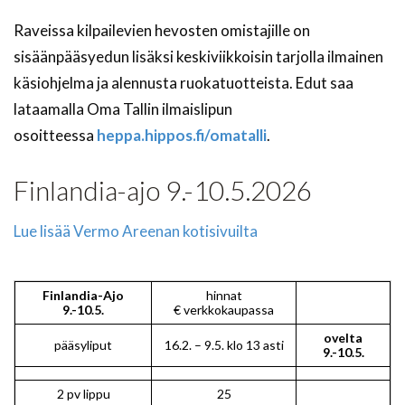
Raveissa kilpailevien hevosten omistajille on
sisäänpääsyedun lisäksi keskiviikkoisin tarjolla ilmainen
käsiohjelma ja alennusta ruokatuotteista. Edut saa
lataamalla Oma Tallin ilmaislipun
osoitteessa
heppa.hippos.fi/omatalli
.
Finlandia-ajo 9.-10.5.2026
Lue lisää Vermo Areenan kotisivuilta
Finlandia-Ajo
hinnat
9.-10.5.
€ verkkokaupassa
ovelta
pääsyliput
16.2. – 9.5. klo 13 asti
9.-10.5.
2 pv lippu
25