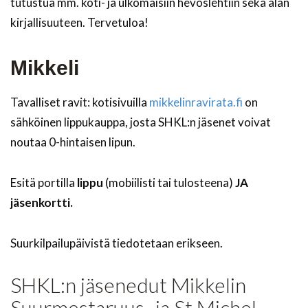
tutustua mm. koti- ja ulkomaisiin hevoslehtiin sekä alan
kirjallisuuteen. Tervetuloa!
Mikkeli
Tavalliset ravit: kotisivuilla
mikkelinravirata.fi
on
sähköinen lippukauppa, josta SHKL:n jäsenet voivat
noutaa 0-hintaisen lipun.
Esitä portilla
lippu
(mobiilisti tai tulosteena)
JA
jäsenkortti.
Suurkilpailupäivistä tiedotetaan erikseen.
SHKL:n jäsenedut Mikkelin
Suurmestaruus- ja St Michel-