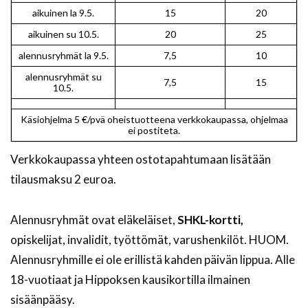
aikuinen la 9.5.
15
20
aikuinen su 10.5.
20
25
alennusryhmät la 9.5.
7,5
10
alennusryhmät su
7,5
15
10.5.
Käsiohjelma 5 €/pvä oheistuotteena verkkokaupassa, ohjelmaa
ei postiteta.
Verkkokaupassa yhteen ostotapahtumaan lisätään
tilausmaksu 2 euroa.
Alennusryhmät ovat eläkeläiset,
SHKL-kortti,
opiskelijat, invalidit, työttömät, varushenkilöt. HUOM.
Alennusryhmille ei ole erillistä kahden päivän lippua. Alle
18-vuotiaat ja Hippoksen kausikortilla ilmainen
sisäänpääsy.