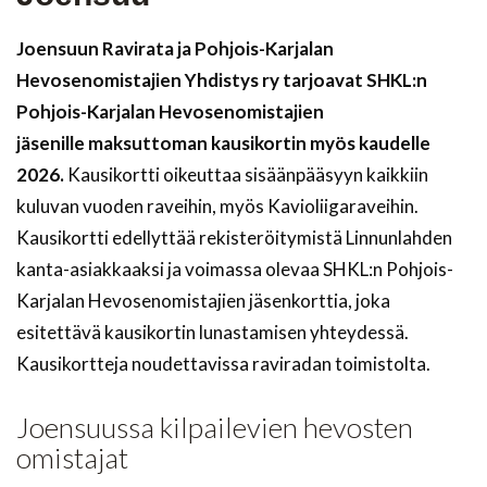
Joensuun Ravirata ja Pohjois-Karjalan
Hevosenomistajien Yhdistys ry tarjoavat SHKL:n
Pohjois-Karjalan Hevosenomistajien
jäsenille maksuttoman kausikortin myös kaudelle
2026.
Kausikortti oikeuttaa sisäänpääsyyn kaikkiin
kuluvan vuoden raveihin, myös Kavioliigaraveihin.
Kausikortti edellyttää rekisteröitymistä Linnunlahden
kanta-asiakkaaksi ja voimassa olevaa SHKL:n Pohjois-
Karjalan Hevosenomistajien jäsenkorttia, joka
esitettävä kausikortin lunastamisen yhteydessä.
Kausikortteja noudettavissa raviradan toimistolta.
Joensuussa kilpailevien hevosten
omistajat