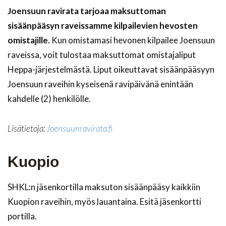
Joensuun ravirata tarjoaa maksuttoman
sisäänpääsyn raveissamme kilpailevien hevosten
omistajille.
Kun omistamasi hevonen kilpailee Joensuun
raveissa, voit tulostaa maksuttomat omistajaliput
Heppa-järjestelmästä. Liput oikeuttavat sisäänpääsyyn
Joensuun raveihin kyseisenä ravipäivänä enintään
kahdelle (2) henkilölle.
Lisätietoja:
Joensuunravirata.fi
Kuopio
SHKL:n jäsenkortilla maksuton sisäänpääsy kaikkiin
Kuopion raveihin, myös lauantaina. Esitä jäsenkortti
portilla.