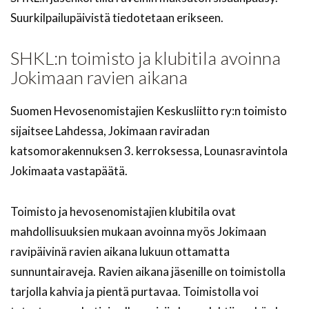
Suurkilpailupäivistä tiedotetaan erikseen.
SHKL:n toimisto ja klubitila avoinna
Jokimaan ravien aikana
Suomen Hevosenomistajien Keskusliitto ry:n toimisto
sijaitsee Lahdessa, Jokimaan raviradan
katsomorakennuksen 3. kerroksessa, Lounasravintola
Jokimaata vastapäätä.
Toimisto ja hevosenomistajien klubitila ovat
mahdollisuuksien mukaan avoinna myös Jokimaan
ravipäivinä ravien aikana lukuun ottamatta
sunnuntairaveja. Ravien aikana jäsenille on toimistolla
tarjolla kahvia ja pientä purtavaa. Toimistolla voi