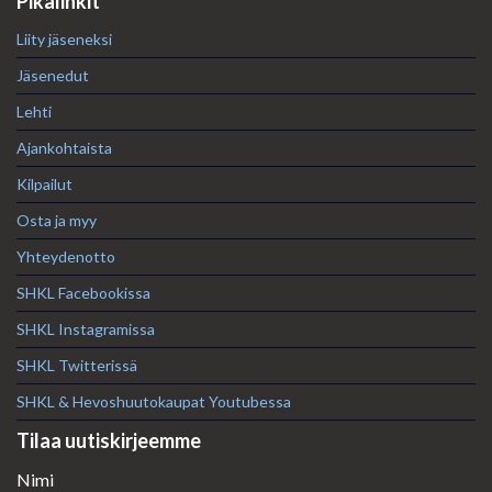
Pikalinkit
Liity jäseneksi
Jäsenedut
Lehti
Ajankohtaista
Kilpailut
Osta ja myy
Yhteydenotto
SHKL Facebookissa
SHKL Instagramissa
SHKL Twitterissä
SHKL & Hevoshuutokaupat Youtubessa
Tilaa uutiskirjeemme
Nimi