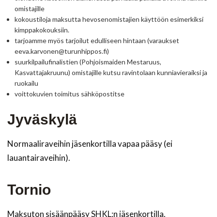
omistajille
kokoustiloja maksutta hevosenomistajien käyttöön esimerkiksi
kimppakokouksiin.
tarjoamme myös tarjoilut edulliseen hintaan (varaukset
eeva.karvonen@turunhippos.fi)
suurkilpailufinalistien (Pohjoismaiden Mestaruus,
Kasvattajakruunu) omistajille kutsu ravintolaan kunniavieraiksi ja
ruokailu
voittokuvien toimitus sähköpostitse
Jyväskylä
Normaaliraveihin jäsenkortilla vapaa pääsy (ei
lauantairaveihin).
Tornio
Maksuton sisäänpääsy SHKL:n jäsenkortilla.