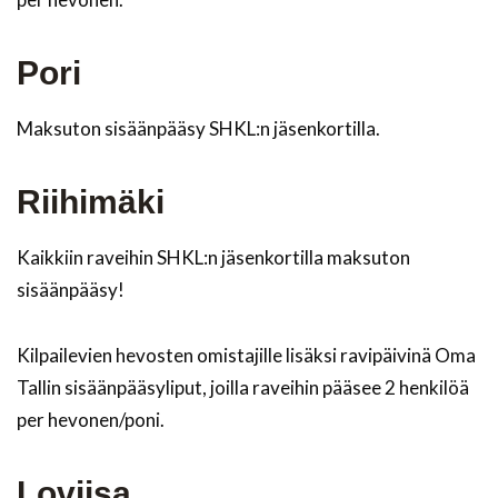
Pori
Maksuton sisäänpääsy SHKL:n jäsenkortilla.
Riihimäki
Kaikkiin raveihin SHKL:n jäsenkortilla maksuton
sisäänpääsy!
Kilpailevien hevosten omistajille lisäksi ravipäivinä Oma
Tallin sisäänpääsyliput, joilla raveihin pääsee 2 henkilöä
per hevonen/poni.
Loviisa