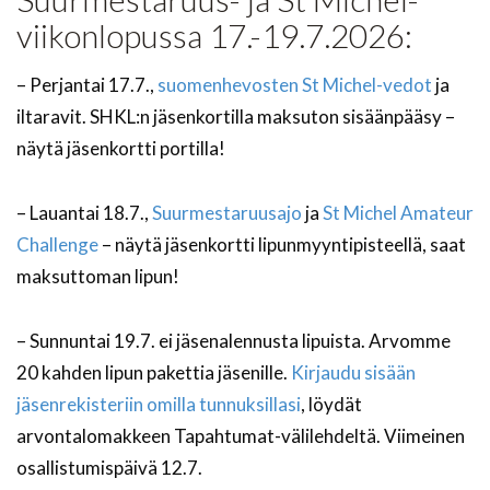
viikonlopussa 17.-19.7.2026:
– Perjantai 17.7.,
suomenhevosten St Michel-vedot
ja
iltaravit. SHKL:n jäsenkortilla maksuton sisäänpääsy –
näytä jäsenkortti portilla!
– Lauantai 18.7.,
Suurmestaruusajo
ja
St Michel Amateur
Challenge
– näytä jäsenkortti lipunmyyntipisteellä, saat
maksuttoman lipun!
– Sunnuntai 19.7. ei jäsenalennusta lipuista. Arvomme
20 kahden lipun pakettia jäsenille.
Kirjaudu sisään
jäsenrekisteriin omilla tunnuksillasi
, löydät
arvontalomakkeen Tapahtumat-välilehdeltä. Viimeinen
osallistumispäivä 12.7.