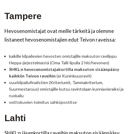
Tampere
Hevosenomistajat ovat meille tärkeitä ja olemme
listaneet hevosenomistajien edut Teivon raveissa:
kaikille kilpailevien hevosten omistajille maksuton ravilippu
Heppa-järjestelmästä (Oma Talli-lipulla 2 hlö/hevonen)
SHKL:n hevosenomistajakortilla maksuton sisäänpääsy
kaikkiin Teivon raveihin
(ei Kuninkuusravit)
suurkilpailufinalistien (Kriteriumit, Tammakriterium,
Suurmestaruus) omistajille kutsu ravintolaan kunniavieraiksi ja
ruokailu
voittokuvien toimitus sähköpostitse
Lahti
SHKL:n jäsenkortilla raveihin maksuton sisäänpääsy.