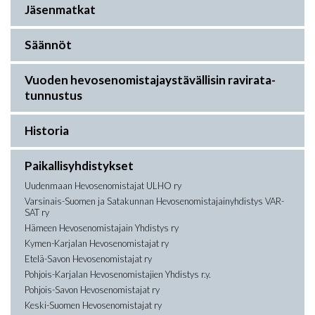
Jäsenmatkat
Säännöt
Vuoden hevosenomistajaystävällisin ravirata-
tunnustus
Historia
Paikallisyhdistykset
Uudenmaan Hevosenomistajat ULHO ry
Varsinais-Suomen ja Satakunnan Hevosenomistajainyhdistys VAR-
SAT ry
Hämeen Hevosenomistajain Yhdistys ry
Kymen-Karjalan Hevosenomistajat ry
Etelä-Savon Hevosenomistajat ry
Pohjois-Karjalan Hevosenomistajien Yhdistys r.y.
Pohjois-Savon Hevosenomistajat ry
Keski-Suomen Hevosenomistajat ry