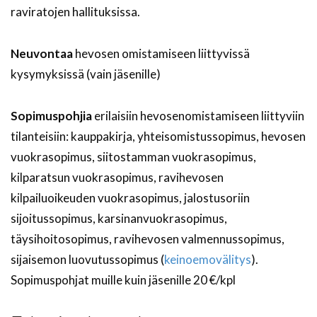
raviratojen hallituksissa.
Neuvontaa
hevosen omistamiseen liittyvissä
kysymyksissä (vain jäsenille)
Sopimuspohjia
erilaisiin hevosenomistamiseen liittyviin
tilanteisiin: kauppakirja, yhteisomistussopimus, hevosen
vuokrasopimus, siitostamman vuokrasopimus,
kilparatsun vuokrasopimus, ravihevosen
kilpailuoikeuden vuokrasopimus, jalostusoriin
sijoitussopimus, karsinanvuokrasopimus,
täysihoitosopimus, ravihevosen valmennussopimus,
sijaisemon luovutussopimus (
keinoemovälitys
).
Sopimuspohjat muille kuin jäsenille 20 €/kpl