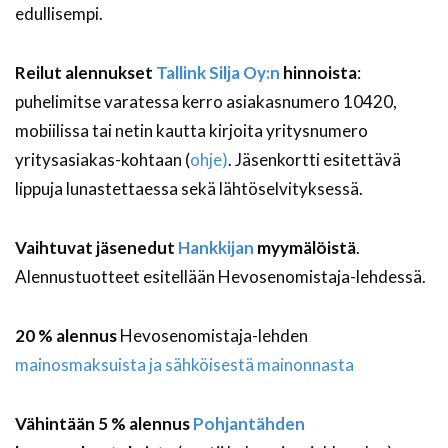
edullisempi.
Reilut alennukset
Tallink Silja Oy:n
hinnoista
:
puhelimitse varatessa kerro asiakasnumero 10420,
mobiilissa tai netin kautta kirjoita yritysnumero
yritysasiakas-kohtaan (
ohje)
. Jäsenkortti esitettävä
lippuja lunastettaessa sekä lähtöselvityksessä.
Vaihtuvat jäsenedut
Hankkijan
myymälöistä
.
Alennustuotteet esitellään Hevosenomistaja-lehdessä.
20 % alennus
Hevosenomistaja-lehden
mainosmaksuista ja sähköisestä mainonnasta
Vähintään 5 % alennus
Pohjantähden