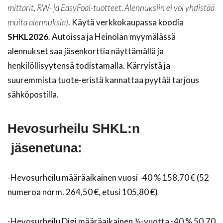
mittarit, RW- ja EasyFoal-tuotteet. Alennuksiin ei voi yhdistää
muita alennuksia)
. Käytä verkkokaupassa koodia
SHKL2026
. Autoissa ja Heinolan myymälässä
alennukset saa jäsenkorttia näyttämällä ja
henkilöllisyytensä todistamalla. Kärryistä ja
suuremmista tuote-eristä kannattaa pyytää tarjous
sähköpostilla.
Hevosurheilu SHKL:n
jäsenetuna:
-Hevosurheilu määräaikainen vuosi -40 % 158,70 € (52
numeroa norm. 264,50 €, etusi 105,80 €)
-Hevosurheilu Digi määräaikainen ½-vuotta -40 % 50,70