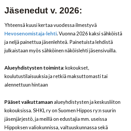
Jäsenedut v. 2026:
Yhteensä kuusi kertaa vuodessa ilmestyvä
Hevosenomistaja-lehti
.
Vuonna 2026 kaksi sähköistä
ja neljä painettua jäsenlehteä. Painetuista lehdistä
julkaistaan myös sähköinen näköislehti jäsensivuilla.
Alueyhdistysten toiminta:
kokoukset,
koulutustilaisuuksia ja retkiä maksuttomasti tai
alennettuun hintaan
Pääset vaikuttamaan
alueyhdistysten ja keskusliiton
kokouksissa. SHKL ry on Suomen Hippos ry:n suurin
jäsenjärjestö, ja meillä on edustajia mm. useissa
Hippoksen valiokunnissa, valtuuskunnassa sekä