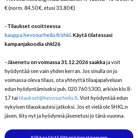
€ (norm. 84,50 €, etusi 33,80 €)
–
Tilaukset osoitteessa
kauppa.hevosurheilu.fi/shkl
. Käytä tilatessasi
kampanjakoodia shkl26
–
Jäsenetu on voimassa 31.12.2026 saakka
ja voit
hyödyntää sen vain yhden kerran. Jos sinulla on jo
voimassa oleva tilaus, ota yhteyttä tilaajapalveluun
edun hyödyntämiseksi puh. 020 760 5300, arkisin klo 8-
17 tai
tilaukset@hevosurheilu.fi
. Voit hyödyntää edun
nykyisen tilauskautesi jatkoksi. Jos et vielä ole SHKL:n
jäsen, liity nyt ja hyödynnä jäsenetusi jo tänä vuonna.
Klikkaa tästä liittymislomakkeeseen