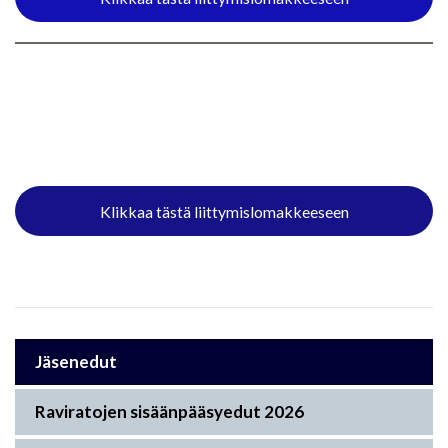
Klikkaa tästä liittymislomakkeeseen
Jäsenedut
Raviratojen sisäänpääsyedut 2026