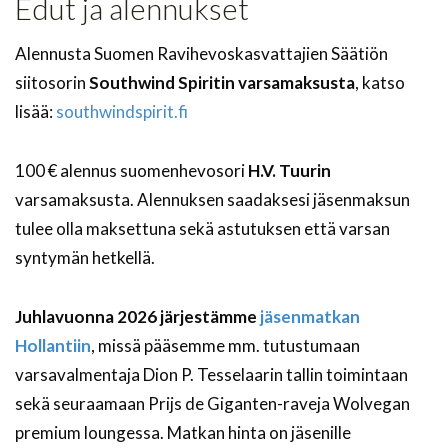
Edut ja alennukset
Alennusta Suomen Ravihevoskasvattajien Säätiön
siitosorin
Southwind Spiritin varsamaksusta
, katso
lisää:
southwindspirit.fi
100 € alennus suomenhevosori
H.V. Tuurin
varsamaksusta. Alennuksen saadaksesi jäsenmaksun
tulee olla maksettuna sekä astutuksen että varsan
syntymän hetkellä.
Juhlavuonna 2026 järjestämme
jäsenmatkan
Hollantiin
, missä pääsemme mm. tutustumaan
varsavalmentaja Dion P. Tesselaarin tallin toimintaan
sekä seuraamaan Prijs de Giganten-raveja Wolvegan
premium loungessa. Matkan hinta on jäsenille