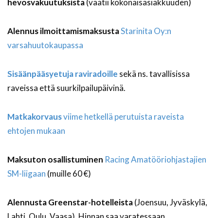
hevosvakuutuksista
(vaatii kokonaisasiakkuuden)
Alennus ilmoittamismaksusta
Starinita Oy:n
varsahuutokaupassa
Sisäänpääsyetuja raviradoille
sekä ns. tavallisissa
raveissa että suurkilpailupäivinä.
Matkakorvaus
viime hetkellä perutuista raveista
ehtojen mukaan
Maksuton osallistuminen
Racing Amatööriohjastajien
SM-liigaan
(muille 60 €)
Alennusta Greenstar-hotelleista
(Joensuu, Jyväskylä,
Lahti, Oulu, Vaasa). Hinnan saa varatessaan