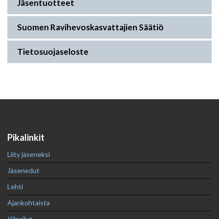
Jäsentuotteet
Suomen Ravihevoskasvattajien Säätiö
Tietosuojaseloste
Pikalinkit
Liity jäseneksi
Jäsenedut
Lehti
Ajankohtaista
Kilpailut