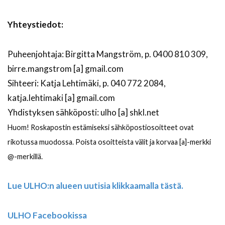
Yhteystiedot:
Puheenjohtaja: Birgitta Mangström, p. 0400 810 309,
birre.mangstrom [a] gmail.com
Sihteeri: Katja Lehtimäki, p. 040 772 2084,
katja.lehtimaki [a] gmail.com
Yhdistyksen sähköposti: ulho [a] shkl.net
Huom! Roskapostin estämiseksi sähköpostiosoitteet ovat
rikotussa muodossa. Poista osoitteista välit ja korvaa [a]-merkki
@-merkillä.
Lue ULHO:n alueen uutisia klikkaamalla tästä.
ULHO Facebookissa