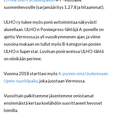
suomenhevosille (sarjamääritys 1.27.8 ja hitaammat).
ULHO ry tukee myös poniravitoimintaa näkyvästi
alueellaan. ULHO:n Poniexpress-lähtöjä A-poneille on
ajettu Vermossa jo yli vuosikymmenen ajan, ja viime
vuosina mukaan on tullut myös B-kategorian ponien
ULHO:n Superstar. Loviisan poniraveissa ULHO-lähtö
on niinikään perinne.
Vuonna 2018 starttasi myös
A-ponien oma Uudenmaan
Upein-suurkilpailu
, joka juostaan Vermossa.
Vuosittain palkitsemme jäsentemme omistamat
ensimmäistä kertaa koelähdön suorittaneet hevoset
loimilla.