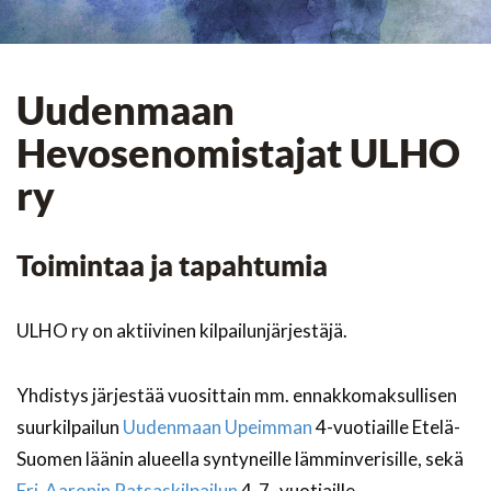
Uudenmaan
Hevosenomistajat ULHO
ry
Toimintaa ja tapahtumia
ULHO ry on aktiivinen kilpailunjärjestäjä.
Yhdistys järjestää vuosittain mm. ennakkomaksullisen
suurkilpailun
Uudenmaan Upeimman
4-vuotiaille Etelä-
Suomen läänin alueella syntyneille lämminverisille, sekä
Eri-Aaronin Patsaskilpailun
4-7 -vuotiaille