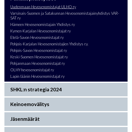
Uudenmaan Hevosenomistajat ULHO ry
Varsinais-Suomen ja Satakunnan Hevosenomistajainyhdistys VAR-
SAT ry
Hämeen Hevosenomistajain Yhdistys ry
Kymen-Karjalan Hevosenomistajat ry
Etelä-Savon Hevosenomistajat ry
Pohjois-Karjalan Hevosenomistajien Yhdistys r.y.
Pohjois-Savon Hevosenomistajat ry
Keski-Suomen Hevosenomistajat ry
Pohjanmaan Hevosenomistajat ry
OLHY-hevosenomistajat ry
Lapin läänin Hevosenomistajat ry
SHKL:n strategia 2024
Keinoemovälitys
Jäsenmäärät