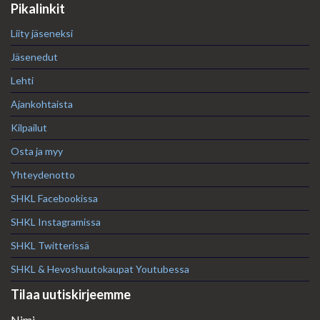
Pikalinkit
Liity jäseneksi
Jäsenedut
Lehti
Ajankohtaista
Kilpailut
Osta ja myy
Yhteydenotto
SHKL Facebookissa
SHKL Instagramissa
SHKL Twitterissä
SHKL & Hevoshuutokaupat Youtubessa
Tilaa uutiskirjeemme
Nimi