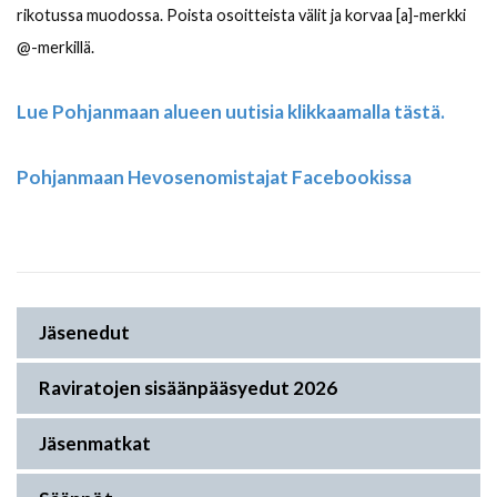
rikotussa muodossa. Poista osoitteista välit ja korvaa [a]-merkki
@-merkillä.
Lue Pohjanmaan alueen uutisia klikkaamalla tästä.
Pohjanmaan Hevosenomistajat Facebookissa
Jäsenedut
Raviratojen sisäänpääsyedut 2026
Jäsenmatkat