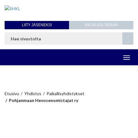
LIITY JÄSENEKSI
KIRJAUDU SISÄÄN
Toggl
navig
Pohjanmaan Hevosenomistajat ry
Etusivu
Yhdistys
Paikallisyhdistykset
Pohjanmaan Hevosenomistajat ry