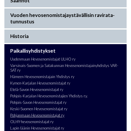
Säännöt
Vuoden hevosenomistajaystävällisin ravirata-
tunnustus
Historia
Paikallisyhdistykset
Uudenmaan Hevosenomistajat ULHO ry
Varsinais-Suomen ja Satakunnan Hevosenomistajainyhdistys VAR-
SAT ry
Hämeen Hevosenomistajain Yhdistys ry
Kymen-Karjalan Hevosenomistajat ry
Etelä-Savon Hevosenomistajat ry
Pohjois-Karjalan Hevosenomistajien Yhdistys r.y.
Pohjois-Savon Hevosenomistajat ry
Keski-Suomen Hevosenomistajat ry
Pohjanmaan Hevosenomistajat ry
OLHY-hevosenomistajat ry
Lapin läänin Hevosenomistajat ry