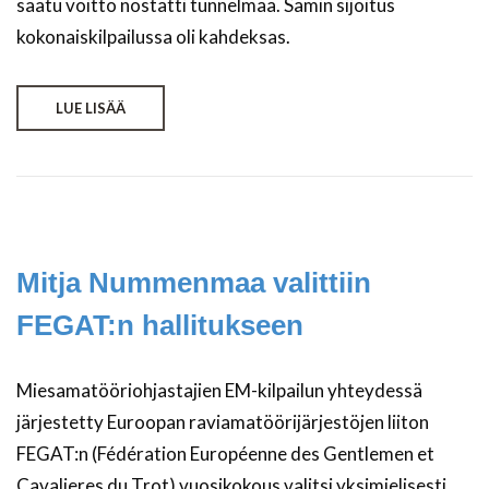
saatu voitto nostatti tunnelmaa. Samin sijoitus
kokonaiskilpailussa oli kahdeksas.
LUE LISÄÄ
Mitja Nummenmaa valittiin
FEGAT:n hallitukseen
Miesamatööriohjastajien EM-kilpailun yhteydessä
järjestetty Euroopan raviamatöörijärjestöjen liiton
FEGAT:n (Fédération Européenne des Gentlemen et
Cavalieres du Trot) vuosikokous valitsi yksimielisesti