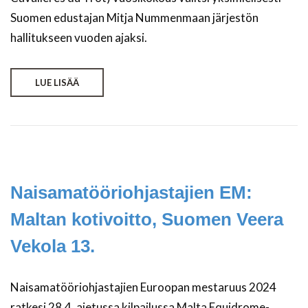
Suomen edustajan Mitja Nummenmaan järjestön
hallitukseen vuoden ajaksi.
LUE LISÄÄ
Naisamatööriohjastajien EM:
Maltan kotivoitto, Suomen Veera
Vekola 13.
Naisamatööriohjastajien Euroopan mestaruus 2024
ratkesi 28.4. ajetussa kilpailussa Malta Equidrome-