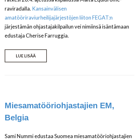
raviradalla.
Kansainvälisen
amatööriraviurheilijajärjestöjen liiton FEGAT:n
järjestämän ohjastajakilpailun vei nimiinsä isäntämaan
edustaja Cherise Farruggia.
LUE LISÄÄ
Miesamatööriohjastajien EM,
Belgia
Sami Nummi edustaa Suomea miesamatööriohjastajien