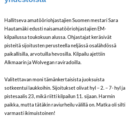
Hallitseva amatööriohjastajien Suomen mestari Sara
Hautamäki edusti naisamatööriohjastajien EM-
kilpailussa toukokuun alussa. Ohjastajat keräsivät
pisteitä sijoitusten perusteella neljässä osalähdössä
paikallisilla, arvotuilla hevosilla. Kilpailu ajettiin
Alkmaarin ja Wolvegan raviradoilla.
Valitettavan moni tämänkertaisista juoksuista
sotkeentui laukkoihin. Sijoitukset olivat hyl – 2. – 7- hyl ja
pistesaalis 23, mikä riitti kilpailun 11. sijaan. Harmin
paikka, mutta tätäkin raviurheilu välillä on. Matka oli silti
varmasti ikimuistoinen!