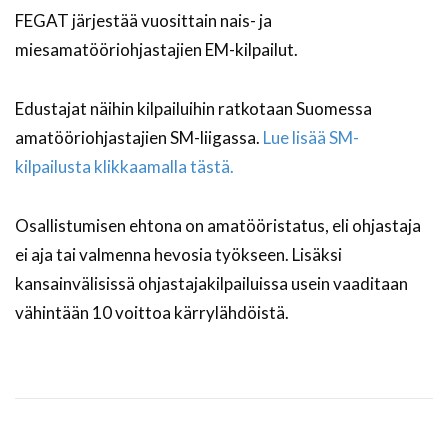
FEGAT järjestää vuosittain nais- ja
miesamatööriohjastajien EM-kilpailut.
Edustajat näihin kilpailuihin ratkotaan Suomessa
amatööriohjastajien SM-liigassa.
Lue lisää SM-
kilpailusta klikkaamalla tästä.
Osallistumisen ehtona on amatööristatus, eli ohjastaja
ei aja tai valmenna hevosia työkseen. Lisäksi
kansainvälisissä ohjastajakilpailuissa usein vaaditaan
vähintään 10 voittoa kärrylähdöistä.