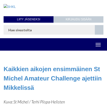
LIITY JÄSENEKSI
KIRJAUDU SISÄÄN
Toggl
navig
Kaikkien aikojen ensimmäinen St
Michel Amateur Challenge ajettiin
Mikkelissä
Kuva: St Michel / Terhi Piispa-Helisten