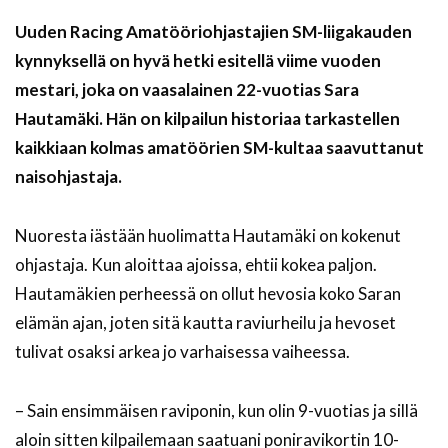
Uuden Racing Amatööriohjastajien SM-liigakauden
kynnyksellä on hyvä hetki esitellä viime vuoden
mestari, joka on vaasalainen 22-vuotias Sara
Hautamäki. Hän on kilpailun historiaa tarkastellen
kaikkiaan kolmas amatöörien SM-kultaa saavuttanut
naisohjastaja.
Nuoresta iästään huolimatta Hautamäki on kokenut
ohjastaja. Kun aloittaa ajoissa, ehtii kokea paljon.
Hautamäkien perheessä on ollut hevosia koko Saran
elämän ajan, joten sitä kautta raviurheilu ja hevoset
tulivat osaksi arkea jo varhaisessa vaiheessa.
– Sain ensimmäisen raviponin, kun olin 9-vuotias ja sillä
aloin sitten kilpailemaan saatuani poniravikortin 10-