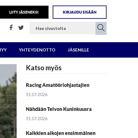
LIITY JÄSENEKSI
KIRJAUDU SISÄÄN
MYY
YHTEYDENOTTO
JÄSENILLE
Katso myös
Racing Amatööriohjastajien
31.07.2026
Nähdään Teivon Kuninkuusra
31.07.2026
Kaikkien aikojen ensimmäinen