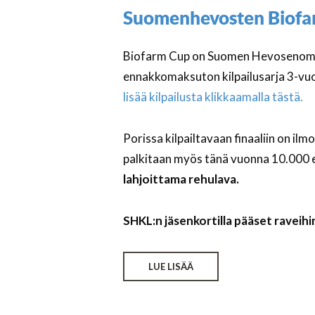
Suomenhevosten Biofarm
Biofarm Cup on Suomen Hevosenomist
ennakkomaksuton kilpailusarja 3-vuoti
lisää kilpailusta klikkaamalla tästä.
Porissa kilpailtavaan finaaliin on il
palkitaan myös tänä vuonna 10.000 e
lahjoittama rehulava.
SHKL:n jäsenkortilla pääset raveih
LUE LISÄÄ