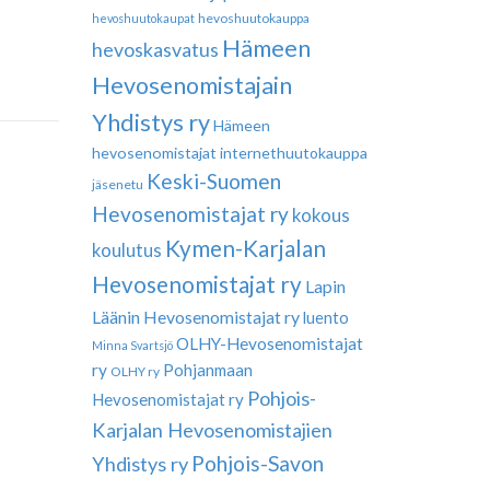
hevoshuutokauppa
hevoshuutokaupat
Hämeen
hevoskasvatus
Hevosenomistajain
Yhdistys ry
Hämeen
hevosenomistajat
internethuutokauppa
Keski-Suomen
jäsenetu
Hevosenomistajat ry
kokous
Kymen-Karjalan
koulutus
Hevosenomistajat ry
Lapin
Läänin Hevosenomistajat ry
luento
OLHY-Hevosenomistajat
Minna Svartsjö
ry
Pohjanmaan
OLHY ry
Pohjois-
Hevosenomistajat ry
Karjalan Hevosenomistajien
Pohjois-Savon
Yhdistys ry