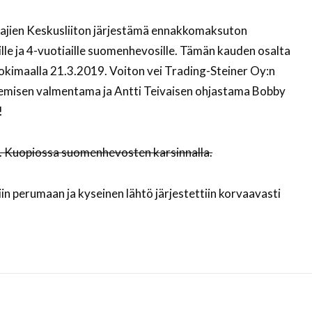
ien Keskusliiton järjestämä ennakkomaksuton
sille ja 4-vuotiaille suomenhevosille. Tämän kauden osalta
Jokimaalla 21.3.2019. Voiton vei Trading-Steiner Oy:n
emisen valmentama ja Antti Teivaisen ohjastama Bobby
!
.3. Kuopiossa suomenhevosten karsinnalla.
in perumaan ja kyseinen lähtö järjestettiin korvaavasti