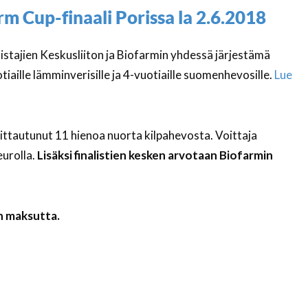
 Cup-finaali Porissa la 2.6.2018
ajien Keskusliiton ja Biofarmin yhdessä järjestämä
aille lämminverisille ja 4-vuotiaille suomenhevosille.
Lue
moittautunut 11 hienoa nuorta kilpahevosta. Voittaja
urolla.
Lisäksi finalistien kesken arvotaan Biofarmin
in maksutta.