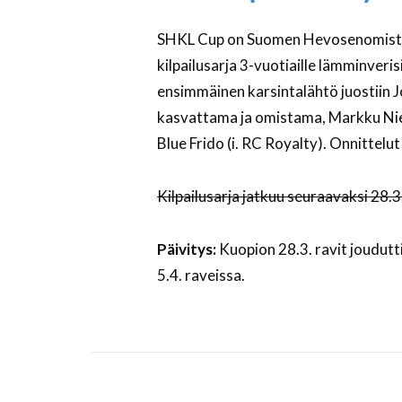
SHKL Cup on Suomen Hevosenomistaj
kilpailusarja 3-vuotiaille lämminveri
ensimmäinen karsintalähtö juostiin 
kasvattama ja omistama, Markku Ni
Blue Frido (i. RC Royalty). Onnittelut
Kilpailusarja jatkuu seuraavaksi 28
Päivitys:
Kuopion 28.3. ravit joudutti
5.4. raveissa.