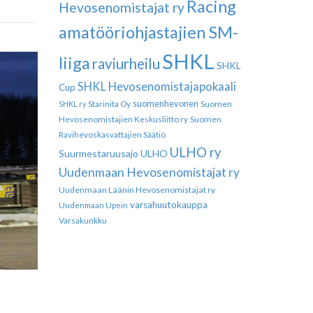
Racing
Hevosenomistajat ry
amatööriohjastajien SM-
SHKL
liiga
raviurheilu
SHKL
SHKL Hevosenomistajapokaali
Cup
suomenhevonen
Suomen
SHKL ry
Starinita Oy
Hevosenomistajien Keskusliitto ry
Suomen
Ravihevoskasvattajien Säätiö
ULHO ry
Suurmestaruusajo
ULHO
Uudenmaan Hevosenomistajat ry
Uudenmaan Läänin Hevosenomistajat ry
varsahuutokauppa
Uudenmaan Upein
Varsakunkku