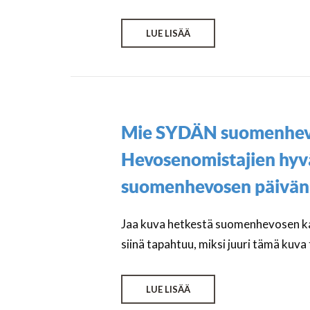
LUE LISÄÄ
Mie SYDÄN suomenhevo
Hevosenomistajien hy
suomenhevosen päivän
Jaa kuva hetkestä suomenhevosen kan
siinä tapahtuu, miksi juuri tämä kuv
LUE LISÄÄ