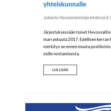
yhteiskunnalle
Julkaistu Hevosenomistaja-lehdessä 6/
Järjestyksessään toiset Hevosvaltiop
marraskuuta 2017. Edellisen kerran 
merkitys on ennen muuta positiivisis
esille nostamisesta.
LUE LISÄÄ