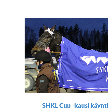
SHKL Cup -kausi käynti