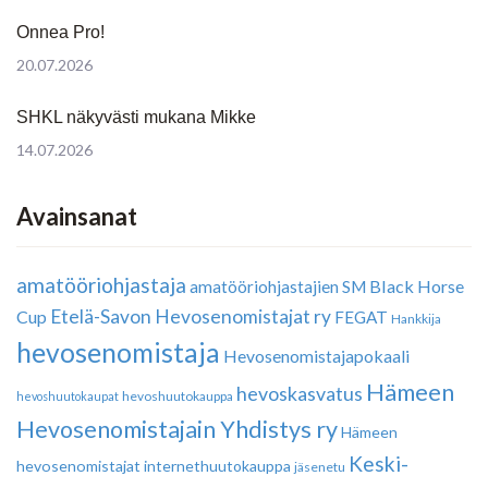
Onnea Pro!
20.07.2026
SHKL näkyvästi mukana Mikke
14.07.2026
Avainsanat
amatööriohjastaja
Black Horse
amatööriohjastajien SM
Etelä-Savon Hevosenomistajat ry
Cup
FEGAT
Hankkija
hevosenomistaja
Hevosenomistajapokaali
Hämeen
hevoskasvatus
hevoshuutokauppa
hevoshuutokaupat
Hevosenomistajain Yhdistys ry
Hämeen
Keski-
hevosenomistajat
internethuutokauppa
jäsenetu