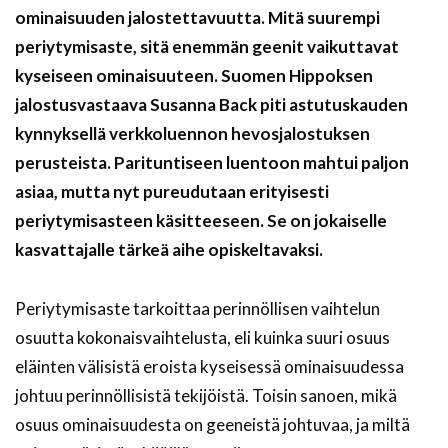
ominaisuuden jalostettavuutta. Mitä suurempi
periytymisaste, sitä enemmän geenit vaikuttavat
kyseiseen ominaisuuteen. Suomen Hippoksen
jalostusvastaava Susanna Back piti astutuskauden
kynnyksellä verkkoluennon hevosjalostuksen
perusteista. Parituntiseen luentoon mahtui paljon
asiaa, mutta nyt pureudutaan erityisesti
periytymisasteen käsitteeseen. Se on jokaiselle
kasvattajalle tärkeä aihe opiskeltavaksi.
Periytymisaste tarkoittaa perinnöllisen vaihtelun
osuutta kokonaisvaihtelusta, eli kuinka suuri osuus
eläinten välisistä eroista kyseisessä ominaisuudessa
johtuu perinnöllisistä tekijöistä. Toisin sanoen, mikä
osuus ominaisuudesta on geeneistä johtuvaa, ja miltä