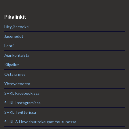
Pikalinkit
Liity jäseneksi
Jäsenedut
Lehti
Ajankohtaista
Kilpailut
Osta ja myy
Yhteydenotto
SHKL Facebookissa
SHKL Instagramissa
SHKL Twitterissä
SHKL & Hevoshuutokaupat Youtubessa