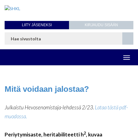
LIITY JÄSENEKSI
KIRJAUDU SISÄÄN
Toggl
navig
Mitä voidaan jalostaa?
Julkaistu Hevosenomistaja-lehdessä 2/23.
Lataa tästä pdf-
muodossa.
2
Periytymisaste, heritabiliteetti h
, kuvaa