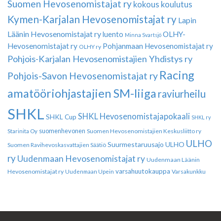
Suomen Hevosenomistajat ry
kokous
koulutus
Kymen-Karjalan Hevosenomistajat ry
Lapin
Läänin Hevosenomistajat ry
luento
OLHY-
Minna Svartsjö
Hevosenomistajat ry
Pohjanmaan Hevosenomistajat ry
OLHY ry
Pohjois-Karjalan Hevosenomistajien Yhdistys ry
Racing
Pohjois-Savon Hevosenomistajat ry
amatööriohjastajien SM-liiga
raviurheilu
SHKL
SHKL Hevosenomistajapokaali
SHKL Cup
SHKL ry
suomenhevonen
Suomen Hevosenomistajien Keskusliitto ry
Starinita Oy
ULHO
Suurmestaruusajo
ULHO
Suomen Ravihevoskasvattajien Säätiö
ry
Uudenmaan Hevosenomistajat ry
Uudenmaan Läänin
varsahuutokauppa
Hevosenomistajat ry
Varsakunkku
Uudenmaan Upein