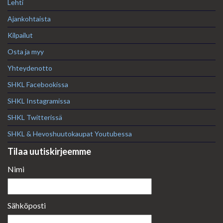
Lehti
Ajankohtaista
Kilpailut
Osta ja myy
Yhteydenotto
SHKL Facebookissa
SHKL Instagramissa
SHKL Twitterissä
SHKL & Hevoshuutokaupat Youtubessa
Tilaa uutiskirjeemme
Nimi
Sähköposti