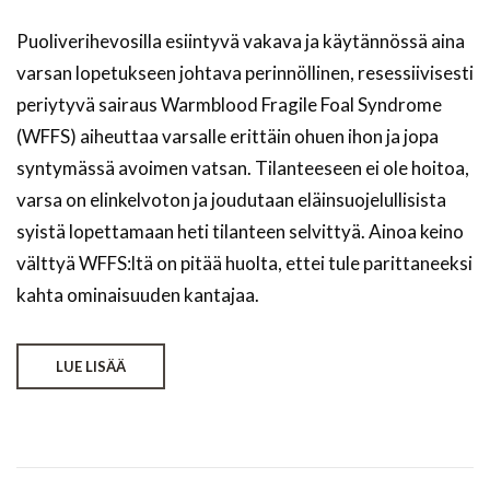
Puoliverihevosilla esiintyvä vakava ja käytännössä aina
varsan lopetukseen johtava perinnöllinen, resessiivisesti
periytyvä sairaus Warmblood Fragile Foal Syndrome
(WFFS) aiheuttaa varsalle erittäin ohuen ihon ja jopa
syntymässä avoimen vatsan. Tilanteeseen ei ole hoitoa,
varsa on elinkelvoton ja joudutaan eläinsuojelullisista
syistä lopettamaan heti tilanteen selvittyä. Ainoa keino
välttyä WFFS:ltä on pitää huolta, ettei tule parittaneeksi
kahta ominaisuuden kantajaa.
LUE LISÄÄ