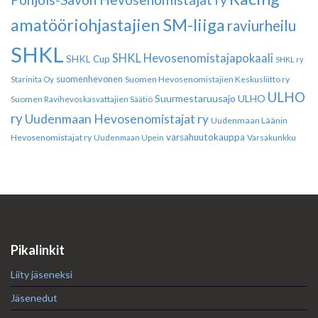
amatööriohjastajien SM-liiga
raviurheilu
SHKL
SHKL Hevosenomistajapokaali
SHKL Cup
SHKL ry
suomenhevonen
Suomen Hevosenomistajien Keskusliitto ry
Starinita Oy
ULHO
Suurmestaruusajo
ULHO
Suomen Ravihevoskasvattajien Säätiö
ry
Uudenmaan Hevosenomistajat ry
Uudenmaan Läänin
varsahuutokauppa
Hevosenomistajat ry
Varsakunkku
Uudenmaan Upein
Pikalinkit
Liity jäseneksi
Jäsenedut