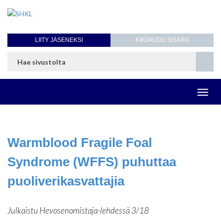
LIITY JÄSENEKSI
KIRJAUDU SISÄÄN
Toggl
navig
Warmblood Fragile Foal
Syndrome (WFFS) puhuttaa
puoliverikasvattajia
Julkaistu Hevosenomistaja-lehdessä 3/18