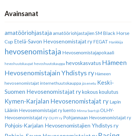
Avainsanat
amatööriohjastaja
Black Horse
amatööriohjastajien SM
Etelä-Savon Hevosenomistajat ry
Cup
FEGAT
Hankkija
hevosenomistaja
Hevosenomistajapokaali
Hämeen
hevoskasvatus
hevoshuutokauppa
hevoshuutokaupat
Hevosenomistajain Yhdistys ry
Hämeen
Keski-
hevosenomistajat
internethuutokauppa
jäsenetu
Suomen Hevosenomistajat ry
kokous
koulutus
Kymen-Karjalan Hevosenomistajat ry
Lapin
Läänin Hevosenomistajat ry
luento
OLHY-
Minna Svartsjö
Hevosenomistajat ry
Pohjanmaan Hevosenomistajat ry
OLHY ry
Pohjois-Karjalan Hevosenomistajien Yhdistys ry
Racing
Pohjois-Savon Hevosenomistajat ry