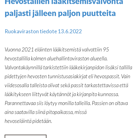
Hevostallien lääkitsemisvalvonta
paljasti jälleen paljon puutteita
Ruokaviraston tiedote 13.6.2022
Vuonna 2021 eläinten lääkitsemistä valvottiin 95
hevostallilla kolmen aluehallintoviraston alueella.
Valvontakäynnillä tarkistettiin lääkekirjanpidon lisäksi tallilla
pidettyjen hevosten tunnistusasiakirjat eli hevospassit. Vain
viidesosalla talleista olivat sekä passit tarkastettavissa että
lääkitykseen liittyvät käytännöt ja kirjanpito kunnossa.
Parannettavaa siis löytyy monilla talleilla. Passien on oltava
aina saatavilla siinä pitopaikassa, missä
hevoseläintä pidetään.