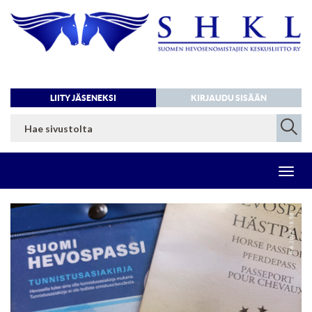
LIITY JÄSENEKSI
KIRJAUDU SISÄÄN
Toggl
navig