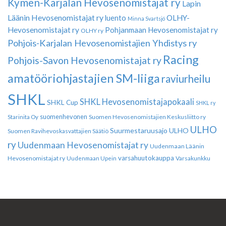
Kymen-Karjalan Hevosenomistajat ry
Lapin
Läänin Hevosenomistajat ry
luento
OLHY-
Minna Svartsjö
Hevosenomistajat ry
Pohjanmaan Hevosenomistajat ry
OLHY ry
Pohjois-Karjalan Hevosenomistajien Yhdistys ry
Racing
Pohjois-Savon Hevosenomistajat ry
amatööriohjastajien SM-liiga
raviurheilu
SHKL
SHKL Hevosenomistajapokaali
SHKL Cup
SHKL ry
suomenhevonen
Suomen Hevosenomistajien Keskusliitto ry
Starinita Oy
ULHO
Suurmestaruusajo
ULHO
Suomen Ravihevoskasvattajien Säätiö
ry
Uudenmaan Hevosenomistajat ry
Uudenmaan Läänin
varsahuutokauppa
Hevosenomistajat ry
Varsakunkku
Uudenmaan Upein