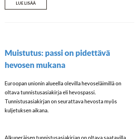
LUE LISÄÄ
Muistutus: passi on pidettävä
hevosen mukana
Euroopan unionin alueella olevilla hevoseläimillä on
oltava tunnistusasiakirja eli hevospassi.
Tunnistusasiakirjan on seurattava hevosta myös
kuljetuksen aikana.
Alkuperäisen tunnistusasiakirjan on oltava saatavilla