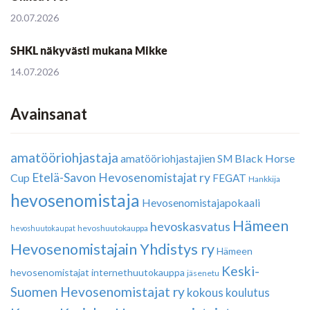
20.07.2026
SHKL näkyvästi mukana Mikke
14.07.2026
Avainsanat
amatööriohjastaja
Black Horse
amatööriohjastajien SM
Etelä-Savon Hevosenomistajat ry
Cup
FEGAT
Hankkija
hevosenomistaja
Hevosenomistajapokaali
Hämeen
hevoskasvatus
hevoshuutokauppa
hevoshuutokaupat
Hevosenomistajain Yhdistys ry
Hämeen
Keski-
hevosenomistajat
internethuutokauppa
jäsenetu
Suomen Hevosenomistajat ry
kokous
koulutus