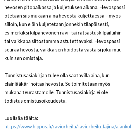
hevosen pitopaikassa ja kuljetuksen aikana. Hevospassi
otetaan siis mukaan aina hevosta kuljettaessa – myös
silloin, kun eläin kuljetetaan jonnekin tilapäisesti,
esimerkiksi kilpahevonen ravi- tai ratsastuskilpailuihin
tai vaikkapa siitostamma astutettavaksi. Hevospassi
seuraa hevosta, vaikka sen hoidosta vastaisi joku muu
kuin sen omistaja.
Tunnistusasiakirjan tulee olla saatavilla aina, kun
eläinlääkäri hoitaa hevosta. Se toimitetaan myös
mukana teurastamolle. Tunnistusasiakirja ei ole
todistus omistusoikeudesta.
Lue lisää täältä:
https://www.hippos.fi/raviurheilu/raviurheilu_lajina/ajanko