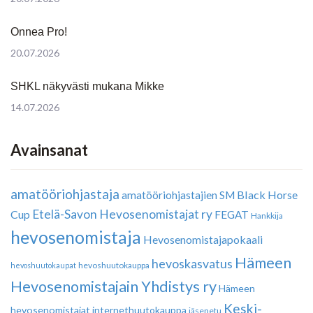
Onnea Pro!
20.07.2026
SHKL näkyvästi mukana Mikke
14.07.2026
Avainsanat
amatööriohjastaja
Black Horse
amatööriohjastajien SM
Etelä-Savon Hevosenomistajat ry
Cup
FEGAT
Hankkija
hevosenomistaja
Hevosenomistajapokaali
Hämeen
hevoskasvatus
hevoshuutokauppa
hevoshuutokaupat
Hevosenomistajain Yhdistys ry
Hämeen
Keski-
hevosenomistajat
internethuutokauppa
jäsenetu