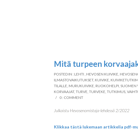
Mitä turpeen korvaajak
POSTED IN :
LEHTI
,
HEVOSEN KUIVIKE
,
HEVOSEN
ILMASTOVAIKUTUKSET
,
KUIVIKE
,
KUIVIKETUTKI
TILALLE
,
MURUKUIVIKE
,
RUOKOHELPI
,
SUOMEN 
KORVAAJAT
,
TURVE
,
TURVEKE
,
TUTKIMUS
,
VAIHT
0 : COMMENT
Julkaistu Hevosenomistaja-lehdessä 2/2022
Klikkaa tästä lukemaan artikkelia pdf-