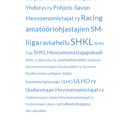
Pohjois-Savon
Yhdistys ry
Racing
Hevosenomistajat ry
amatööriohjastajien SM-
SHKL
liiga
raviurheilu
SHKL
SHKL Hevosenomistajapokaali
Cup
suomenhevonen
Suomen
SHKL ry
Starinita Oy
Hevosenomistajien Keskusliitto ry
Suomen
Ravihevoskasvattajien Säätiö
ULHO ry
Suurmestaruusajo
ULHO
Uudenmaan Hevosenomistajat ry
Uudenmaan Läänin Hevosenomistajat ry
varsahuutokauppa
Uudenmaan Upein
Varsakunkku