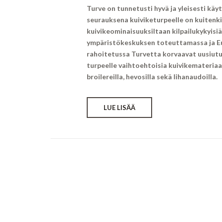
Turve on tunnetusti hyvä ja yleisesti käy
seurauksena kuiviketurpeelle on kuitenk
kuivikeominaisuuksiltaan kilpailukykyis
ympäristökeskuksen toteuttamassa ja 
rahoitetussa Turvetta korvaavat uusiutuv
turpeelle vaihtoehtoisia kuivikemateria
broilereilla, hevosilla sekä lihanaudoilla.
LUE LISÄÄ