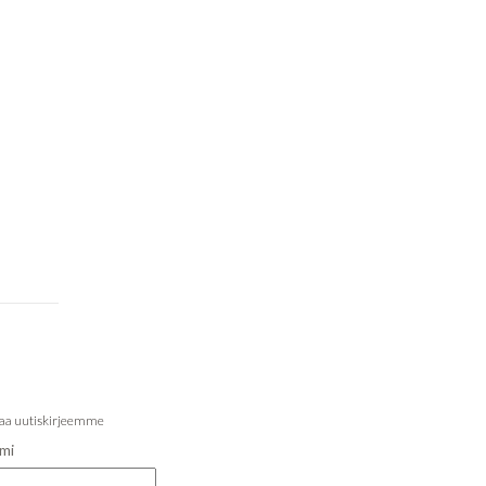
laa uutiskirjeemme
mi