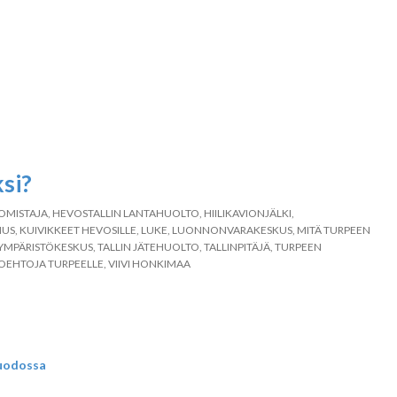
si?
OMISTAJA
,
HEVOSTALLIN LANTAHUOLTO
,
HIILIKAVIONJÄLKI
,
MUS
,
KUIVIKKEET HEVOSILLE
,
LUKE
,
LUONNONVARAKESKUS
,
MITÄ TURPEEN
YMPÄRISTÖKESKUS
,
TALLIN JÄTEHUOLTO
,
TALLINPITÄJÄ
,
TURPEEN
OEHTOJA TURPEELLE
,
VIIVI HONKIMAA
muodossa