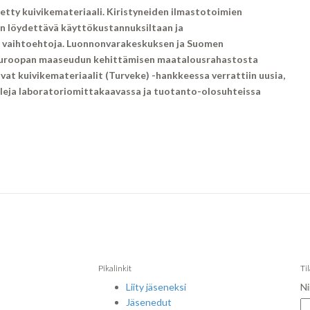
tetty kuivikemateriaali. Kiristyneiden ilmastotoimien
in löydettävä käyttökustannuksiltaan ja
iä vaihtoehtoja. Luonnonvarakeskuksen ja Suomen
Euroopan maaseudun kehittämisen maatalousrahastosta
at kuivikemateriaalit (Turveke) -hankkeessa verrattiin uusia,
aleja laboratoriomittakaavassa ja tuotanto-olosuhteissa
Pikalinkit
Ti
Liity jäseneksi
Ni
Jäsenedut