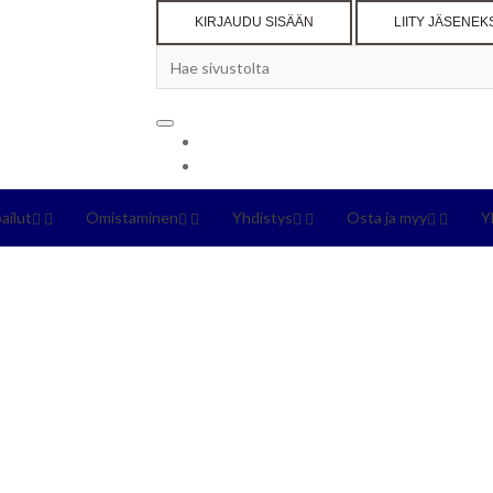
KIRJAUDU SISÄÄN
LIITY JÄSENEK
pailut
Omistaminen
Yhdistys
Osta ja myy
Y