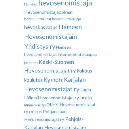
hevosenomistaja
Hankkija
Hevosenomistajapokaali
hevoshuutokauppa
hevoshuutokaupat
Hämeen
hevoskasvatus
Hevosenomistajain
Yhdistys ry
Hämeen
hevosenomistajat
internethuutokauppa
Keski-Suomen
jäsenetu
Hevosenomistajat ry
kokous
Kymen-Karjalan
koulutus
Hevosenomistajat ry
Lapin
Läänin Hevosenomistajat ry
luento
OLHY-Hevosenomistajat
Minna Svartsjö
ry
Pohjanmaan
OLHY ry
Pohjois-
Hevosenomistajat ry
Karjalan Hevosenomistajien