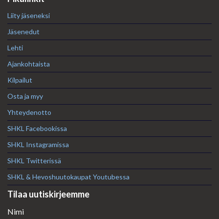
Liity jäseneksi
Jäsenedut
Lehti
Ajankohtaista
Kilpailut
Osta ja myy
Yhteydenotto
SHKL Facebookissa
SHKL Instagramissa
SHKL Twitterissä
SHKL & Hevoshuutokaupat Youtubessa
Tilaa uutiskirjeemme
Nimi