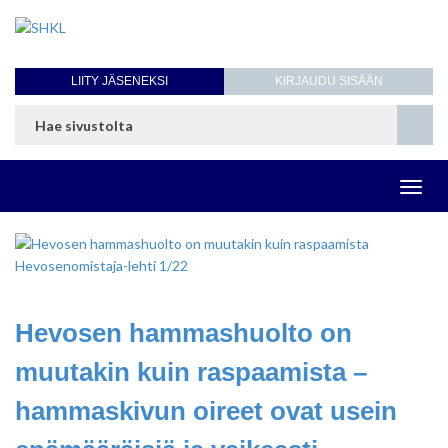
LIITY JÄSENEKSI
KIRJAUDU SISÄÄN
Toggl
navig
Hevosen hammashuolto on
muutakin kuin raspaamista –
hammaskivun oireet ovat usein