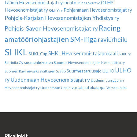
Läänin Hevosenomistajat ry
luento
OLHY-
Minna Svartsjö
Hevosenomistajat ry
Pohjanmaan Hevosenomistajat ry
OLHY ry
Pohjois-Karjalan Hevosenomistajien Yhdistys ry
Racing
Pohjois-Savon Hevosenomistajat ry
amatööriohjastajien SM-liiga
raviurheilu
SHKL
SHKL Hevosenomistajapokaali
SHKL Cup
SHKL ry
suomenhevonen
Suomen Hevosenomistajien Keskusliitto ry
Starinita Oy
ULHO
Suurmestaruusajo
ULHO
Suomen Ravihevoskasvattajien Säätiö
ry
Uudenmaan Hevosenomistajat ry
Uudenmaan Läänin
varsahuutokauppa
Hevosenomistajat ry
Varsakunkku
Uudenmaan Upein
Pikalinkit