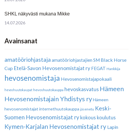
SHKL näkyvästi mukana Mikke
14.07.2026
Avainsanat
amatööriohjastaja
Black Horse
amatööriohjastajien SM
Etelä-Savon Hevosenomistajat ry
Cup
FEGAT
Hankkija
hevosenomistaja
Hevosenomistajapokaali
Hämeen
hevoskasvatus
hevoshuutokauppa
hevoshuutokaupat
Hevosenomistajain Yhdistys ry
Hämeen
Keski-
hevosenomistajat
internethuutokauppa
jäsenetu
Suomen Hevosenomistajat ry
kokous
koulutus
Kymen-Karjalan Hevosenomistajat ry
Lapin