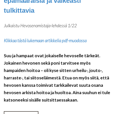
epämääräisiä ja vaikeasti
tulkittavia
Julkaistu Hevosenomistaja-lehdessä 1/22
Klikkaa tästä lukemaan artikkelia pdf-muodossa
Suu ja hampaat ovat jokaiselle hevoselle tärkeät.
Jokainen hevonen sekä poni tarvitsee myös
hampaiden hoitoa – oli kyse sitten urheilu-, jouto-,
harraste-, tai siitoseläimestä. Etua on myös siitä, että
hevosen kanssa toimivat tarkkailevat suuta osana
hevosen arkista hoitoa ja huoltoa. Aina suuhun ei tule
katsoneeksi sisälle suitsittaessakaan.