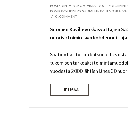
POSTED IN :
AJANKOHTAISTA
,
NUORISOTOIMINT
PONIRAVIYHDISTYS
,
SUOMEN RAVIHEVOSKASVATT
0 : COMMENT
Suomen Ravihevoskasvattajien Sää
nuorisotoimintaan kohdennettuja 
Säätiön hallitus on katsonut hevosta
tukemisen tärkeäksi toimintamuodo
vuodesta 2000 lähtien lähes 30 nuori
LUE LISÄÄ