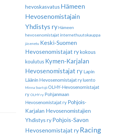
Hämeen
hevoskasvatus
Hevosenomistajain
Yhdistys ry
Hämeen
hevosenomistajat
internethuutokauppa
Keski-Suomen
jäsenetu
Hevosenomistajat ry
kokous
Kymen-Karjalan
koulutus
Hevosenomistajat ry
Lapin
Läänin Hevosenomistajat ry
luento
OLHY-Hevosenomistajat
Minna Svartsjö
ry
Pohjanmaan
OLHY ry
Pohjois-
Hevosenomistajat ry
Karjalan Hevosenomistajien
Pohjois-Savon
Yhdistys ry
Racing
Hevosenomistajat ry