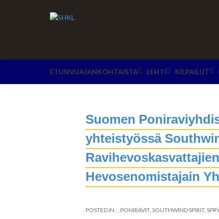
ETUSIVU
AJANKOHTAISTA
LEHTI
KILPAILUT
Suomen Poniraviyhdist
yhteistyössä Southwi
Ravihevoskasvattajien
Hevosenomistajain Yh
POSTED IN : ,
PONIRAVIT
,
SOUTHWIND SPIRIT
,
SPR