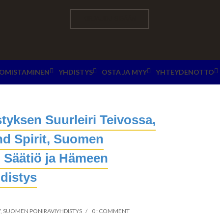
KIRJAUDU SISÄÄN
OMISTAMINEN
YHDISTYS
OSTA JA MYY
YHTEYDENOTTO
yksen Suurleiri Teivossa,
nd Spirit, Suomen
 Säätiö ja Hämeen
distys
Y
,
SUOMEN PONIRAVIYHDISTYS
0 : COMMENT