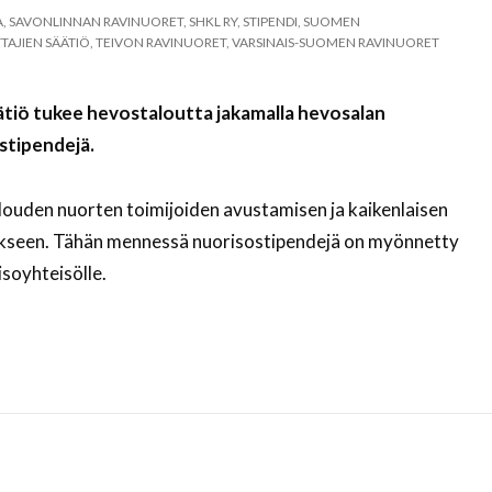
A
,
SAVONLINNAN RAVINUORET
,
SHKL RY
,
STIPENDI
,
SUOMEN
AJIEN SÄÄTIÖ
,
TEIVON RAVINUORET
,
VARSINAIS-SUOMEN RAVINUORET
tiö tukee hevostaloutta jakamalla hevosalan
stipendejä.
louden nuorten toimijoiden avustamisen ja kaikenlaisen
kseen. Tähän mennessä nuorisostipendejä on myönnetty
soyhteisölle.