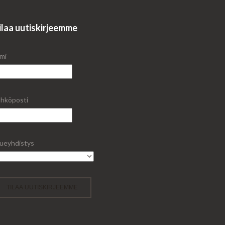
ilaa uutiskirjeemme
mi
hköposti
ueyhdistys
TILAA UUTISKIRJEEMME