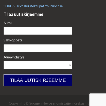
SHKL & Hevoshuutokaupat Youtubessa
Tilaa uutiskirjeemme
Nimi
Sähköposti
Alueyhdistys
TILAA UUTISKIRJEEMME
Copyright © Suomen Hevosenomistajien Keskusliitto Ry