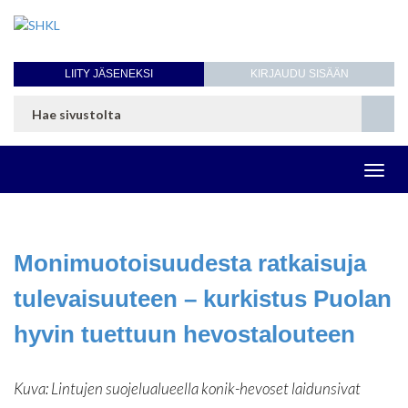
LIITY JÄSENEKSI
KIRJAUDU SISÄÄN
Toggl
navig
Monimuotoisuudesta ratkaisuja
tulevaisuuteen – kurkistus Puolan
hyvin tuettuun hevostalouteen
Kuva: Lintujen suojelualueella konik-hevoset laidunsivat