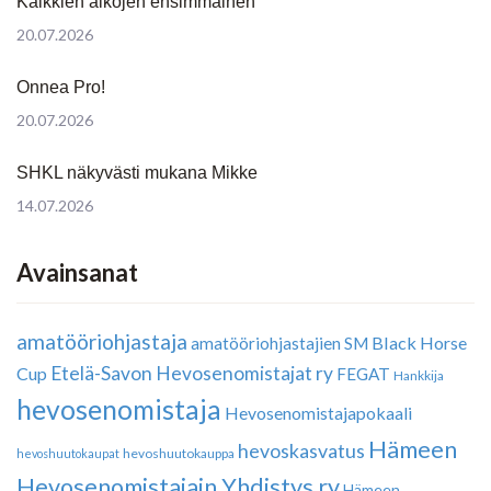
Kaikkien aikojen ensimmäinen
20.07.2026
Onnea Pro!
20.07.2026
SHKL näkyvästi mukana Mikke
14.07.2026
Avainsanat
amatööriohjastaja
Black Horse
amatööriohjastajien SM
Etelä-Savon Hevosenomistajat ry
Cup
FEGAT
Hankkija
hevosenomistaja
Hevosenomistajapokaali
Hämeen
hevoskasvatus
hevoshuutokauppa
hevoshuutokaupat
Hevosenomistajain Yhdistys ry
Hämeen