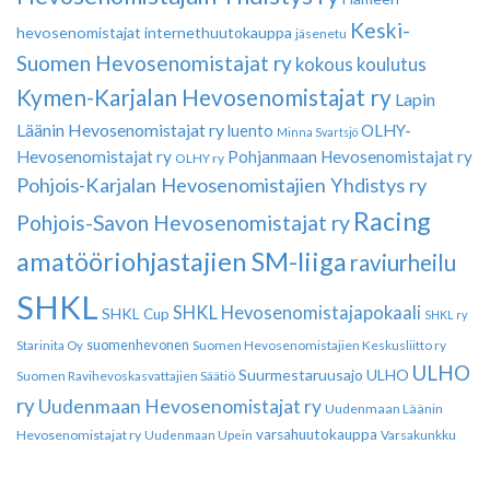
Keski-
hevosenomistajat
internethuutokauppa
jäsenetu
Suomen Hevosenomistajat ry
kokous
koulutus
Kymen-Karjalan Hevosenomistajat ry
Lapin
Läänin Hevosenomistajat ry
luento
OLHY-
Minna Svartsjö
Hevosenomistajat ry
Pohjanmaan Hevosenomistajat ry
OLHY ry
Pohjois-Karjalan Hevosenomistajien Yhdistys ry
Racing
Pohjois-Savon Hevosenomistajat ry
amatööriohjastajien SM-liiga
raviurheilu
SHKL
SHKL Hevosenomistajapokaali
SHKL Cup
SHKL ry
suomenhevonen
Suomen Hevosenomistajien Keskusliitto ry
Starinita Oy
ULHO
Suurmestaruusajo
ULHO
Suomen Ravihevoskasvattajien Säätiö
ry
Uudenmaan Hevosenomistajat ry
Uudenmaan Läänin
varsahuutokauppa
Hevosenomistajat ry
Varsakunkku
Uudenmaan Upein