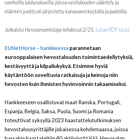
vanhoilla laidunalueilla, joissa vesitalouden sääntely ja
eläinten juotto oli järjestetty kanavaverkostolla ja padoilla.
Julkaistu Hevosenomistaja-lehdessä 2/25.
Lataa PDF tästä
EUNetHorse – hankkeessa
parannetaan
eurooppalaisen hevostalouden toimintaedellytyksiä,
kestävyyttä ja kilpailukykyä. Etsimme hyviä
käytäntöön soveltuvia ratkaisuja ja keinoja niin
hevosten kuin ihmisten hyvinvoinnin takaamiseksi.
Hankkeeseen osallistuvat maat Ranska, Portugali,
Espanja, Belgia, Saksa, Puola, Suomi ja Romania
toteuttivat syksyllä 2023 haastattelututkimuksen
hevostalousyrittäjille jokaisessa kohdemaassa, joissa
kussakin haastateltiin 40 aktiiviyrittäjää. Hevosalan