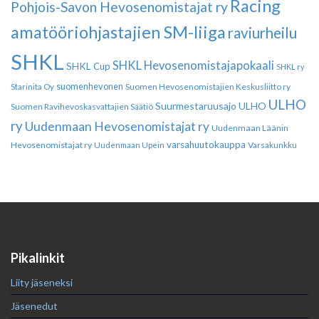
Racing
Pohjois-Savon Hevosenomistajat ry
amatööriohjastajien SM-liiga
raviurheilu
SHKL
SHKL Hevosenomistajapokaali
SHKL Cup
SHKL ry
suomenhevonen
Suomen Hevosenomistajien Keskusliitto ry
Starinita Oy
ULHO
Suurmestaruusajo
ULHO
Suomen Ravihevoskasvattajien Säätiö
ry
Uudenmaan Hevosenomistajat ry
Uudenmaan Läänin
varsahuutokauppa
Hevosenomistajat ry
Varsakunkku
Uudenmaan Upein
Pikalinkit
Liity jäseneksi
Jäsenedut