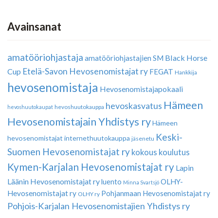
Avainsanat
amatööriohjastaja
Black Horse
amatööriohjastajien SM
Etelä-Savon Hevosenomistajat ry
Cup
FEGAT
Hankkija
hevosenomistaja
Hevosenomistajapokaali
Hämeen
hevoskasvatus
hevoshuutokauppa
hevoshuutokaupat
Hevosenomistajain Yhdistys ry
Hämeen
Keski-
hevosenomistajat
internethuutokauppa
jäsenetu
Suomen Hevosenomistajat ry
kokous
koulutus
Kymen-Karjalan Hevosenomistajat ry
Lapin
Läänin Hevosenomistajat ry
luento
OLHY-
Minna Svartsjö
Hevosenomistajat ry
Pohjanmaan Hevosenomistajat ry
OLHY ry
Pohjois-Karjalan Hevosenomistajien Yhdistys ry