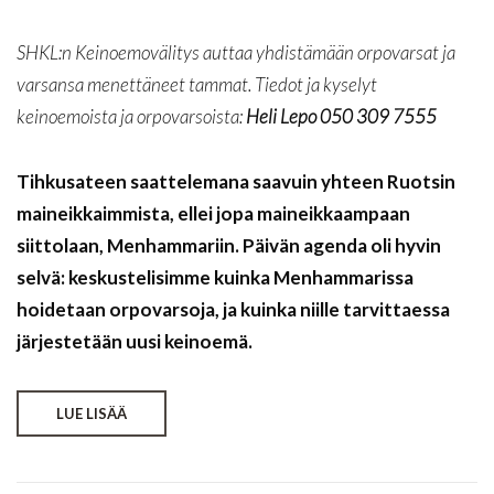
SHKL:n Keinoemovälitys auttaa yhdistämään orpovarsat ja
varsansa menettäneet tammat. Tiedot ja kyselyt
keinoemoista ja orpovarsoista:
Heli Lepo 050 309 7555
Tihkusateen saattelemana saavuin yhteen Ruotsin
maineikkaimmista, ellei jopa maineikkaampaan
siittolaan, Menhammariin. Päivän agenda oli hyvin
selvä: keskustelisimme kuinka Menhammarissa
hoidetaan orpovarsoja, ja kuinka niille tarvittaessa
järjestetään uusi keinoemä.
LUE LISÄÄ