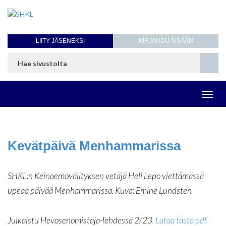
LIITY JÄSENEKSI
KIRJAUDU SISÄÄN
Toggl
navig
Kevätpäivä Menhammarissa
SHKL:n Keinoemovälityksen vetäjä Heli Lepo viettämässä
upeaa päivää Menhammarissa. Kuva: Emine Lundsten
Julkaistu Hevosenomistaja-lehdessä 2/23.
Lataa tästä pdf.