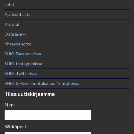
Lehti
Ajankohtaista
Kilpailut
Osta ja myy
Yhteydenotto
SHKL Facebookissa
SHKL Instagramissa
SHKL Twitterissä
SHKL & Hevoshuutokaupat Youtubessa
Tilaa uutiskirjeemme
Nimi
Sähköposti