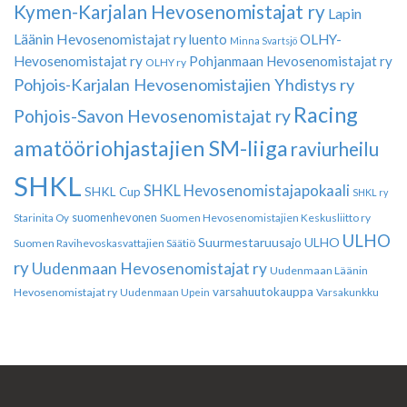
Kymen-Karjalan Hevosenomistajat ry
Lapin
Läänin Hevosenomistajat ry
luento
OLHY-
Minna Svartsjö
Hevosenomistajat ry
Pohjanmaan Hevosenomistajat ry
OLHY ry
Pohjois-Karjalan Hevosenomistajien Yhdistys ry
Racing
Pohjois-Savon Hevosenomistajat ry
amatööriohjastajien SM-liiga
raviurheilu
SHKL
SHKL Hevosenomistajapokaali
SHKL Cup
SHKL ry
suomenhevonen
Suomen Hevosenomistajien Keskusliitto ry
Starinita Oy
ULHO
Suurmestaruusajo
ULHO
Suomen Ravihevoskasvattajien Säätiö
ry
Uudenmaan Hevosenomistajat ry
Uudenmaan Läänin
varsahuutokauppa
Hevosenomistajat ry
Varsakunkku
Uudenmaan Upein