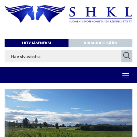
LIITY JÄSENEKSI
KIRJAUDU SISÄÄN
Toggl
navig