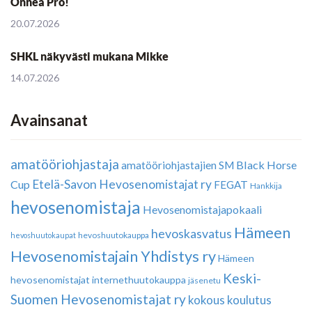
Onnea Pro!
20.07.2026
SHKL näkyvästi mukana Mikke
14.07.2026
Avainsanat
amatööriohjastaja
Black Horse
amatööriohjastajien SM
Etelä-Savon Hevosenomistajat ry
Cup
FEGAT
Hankkija
hevosenomistaja
Hevosenomistajapokaali
Hämeen
hevoskasvatus
hevoshuutokauppa
hevoshuutokaupat
Hevosenomistajain Yhdistys ry
Hämeen
Keski-
hevosenomistajat
internethuutokauppa
jäsenetu
Suomen Hevosenomistajat ry
kokous
koulutus