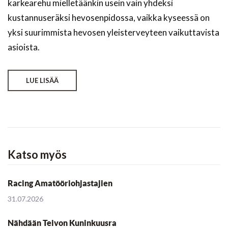
karkearehu mielletäänkin usein vain yhdeksi
kustannuseräksi hevosenpidossa, vaikka kyseessä on
yksi suurimmista hevosen yleisterveyteen vaikuttavista
asioista.
LUE LISÄÄ
Katso myös
Racing Amatööriohjastajien
31.07.2026
Nähdään Teivon Kuninkuusra