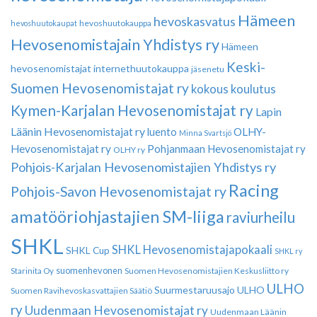
Hämeen
hevoskasvatus
hevoshuutokauppa
hevoshuutokaupat
Hevosenomistajain Yhdistys ry
Hämeen
Keski-
hevosenomistajat
internethuutokauppa
jäsenetu
Suomen Hevosenomistajat ry
kokous
koulutus
Kymen-Karjalan Hevosenomistajat ry
Lapin
Läänin Hevosenomistajat ry
luento
OLHY-
Minna Svartsjö
Hevosenomistajat ry
Pohjanmaan Hevosenomistajat ry
OLHY ry
Pohjois-Karjalan Hevosenomistajien Yhdistys ry
Racing
Pohjois-Savon Hevosenomistajat ry
amatööriohjastajien SM-liiga
raviurheilu
SHKL
SHKL Hevosenomistajapokaali
SHKL Cup
SHKL ry
suomenhevonen
Suomen Hevosenomistajien Keskusliitto ry
Starinita Oy
ULHO
Suurmestaruusajo
ULHO
Suomen Ravihevoskasvattajien Säätiö
ry
Uudenmaan Hevosenomistajat ry
Uudenmaan Läänin