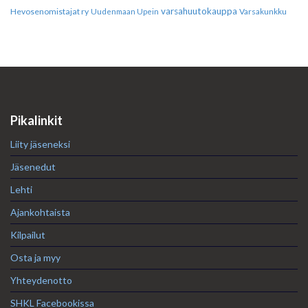
varsahuutokauppa
Hevosenomistajat ry
Varsakunkku
Uudenmaan Upein
Pikalinkit
Liity jäseneksi
Jäsenedut
Lehti
Ajankohtaista
Kilpailut
Osta ja myy
Yhteydenotto
SHKL Facebookissa