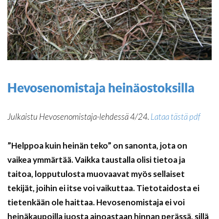
Hevosenomistaja heinäostoksilla
Julkaistu Hevosenomistaja-lehdessä 4/24.
Lataa tästä pdf
”Helppoa kuin heinän teko” on sanonta, jota on
vaikea ymmärtää. Vaikka taustalla olisi tietoa ja
taitoa, lopputulosta muovaavat myös sellaiset
tekijät, joihin ei itse voi vaikuttaa. Tietotaidosta ei
tietenkään ole haittaa. Hevosenomistaja ei voi
heinäkaupoilla juosta ainoastaan hinnan perässä, sillä