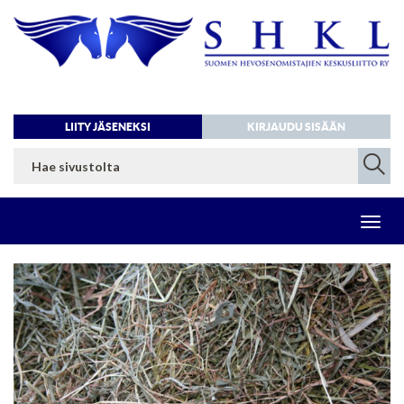
LIITY JÄSENEKSI
KIRJAUDU SISÄÄN
Toggl
navig