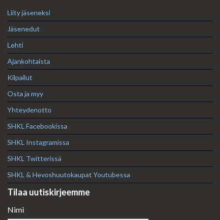
Liity jäseneksi
Jäsenedut
Lehti
Ajankohtaista
Kilpailut
Osta ja myy
Yhteydenotto
SHKL Facebookissa
SHKL Instagramissa
SHKL Twitterissä
SHKL & Hevoshuutokaupat Youtubessa
Tilaa uutiskirjeemme
Nimi