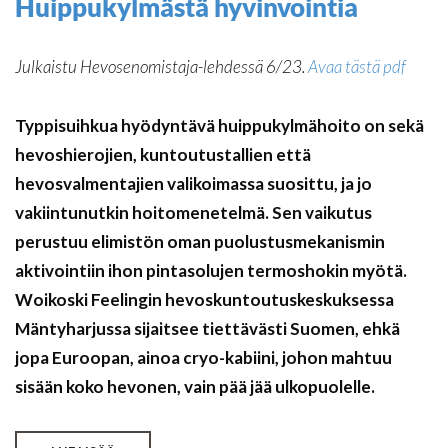
Huippukylmästä hyvinvointia
Julkaistu Hevosenomistaja-lehdessä 6/23.
Avaa tästä pdf
Typpisuihkua hyödyntävä huippukylmähoito on sekä
hevoshierojien, kuntoutustallien että
hevosvalmentajien valikoimassa suosittu, ja jo
vakiintunutkin hoitomenetelmä. Sen vaikutus
perustuu elimistön oman puolustusmekanismin
aktivointiin ihon pintasolujen termoshokin myötä.
Woikoski Feelingin hevoskuntoutuskeskuksessa
Mäntyharjussa sijaitsee tiettävästi Suomen, ehkä
jopa Euroopan, ainoa cryo-kabiini, johon mahtuu
sisään koko hevonen, vain pää jää ulkopuolelle.