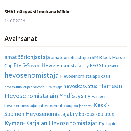
SHKL näkyvästi mukana Mikke
14.07.2026
Avainsanat
amatööriohjastaja
Black Horse
amatööriohjastajien SM
Etelä-Savon Hevosenomistajat ry
Cup
FEGAT
Hankkija
hevosenomistaja
Hevosenomistajapokaali
Hämeen
hevoskasvatus
hevoshuutokauppa
hevoshuutokaupat
Hevosenomistajain Yhdistys ry
Hämeen
Keski-
hevosenomistajat
internethuutokauppa
jäsenetu
Suomen Hevosenomistajat ry
kokous
koulutus
Kymen-Karjalan Hevosenomistajat ry
Lapin