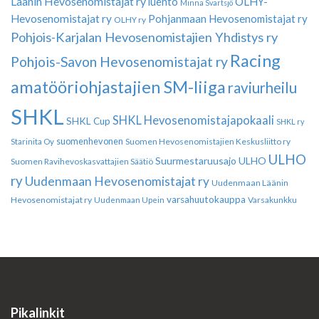
Läänin Hevosenomistajat ry
luento
OLHY-
Minna Svartsjö
Hevosenomistajat ry
Pohjanmaan Hevosenomistajat ry
OLHY ry
Pohjois-Karjalan Hevosenomistajien Yhdistys ry
Racing
Pohjois-Savon Hevosenomistajat ry
amatööriohjastajien SM-liiga
raviurheilu
SHKL
SHKL Hevosenomistajapokaali
SHKL Cup
SHKL ry
suomenhevonen
Suomen Hevosenomistajien Keskusliitto ry
Starinita Oy
ULHO
Suurmestaruusajo
ULHO
Suomen Ravihevoskasvattajien Säätiö
ry
Uudenmaan Hevosenomistajat ry
Uudenmaan Läänin
varsahuutokauppa
Hevosenomistajat ry
Varsakunkku
Uudenmaan Upein
Pikalinkit