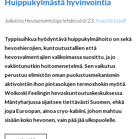
Huippukylmästä hyvinvointia
Julkaistu Hevosenomistaja-lehdessä 6/23.
Avaa tästä pdf
Typpisuihkua hyödyntävä huippukylmähoito on sekä
hevoshierojien, kuntoutustallien että
hevosvalmentajien valikoimassa suosittu, ja jo
vakiintunutkin hoitomenetelmä. Sen vaikutus
perustuu elimistön oman puolustusmekanismin
aktivointiin ihon pintasolujen termoshokin myötä.
Woikoski Feelingin hevoskuntoutuskeskuksessa
Mäntyharjussa sijaitsee tiettävästi Suomen, ehkä
jopa Euroopan, ainoa cryo-kabiini, johon mahtuu
sisään koko hevonen, vain pää jää ulkopuolelle.