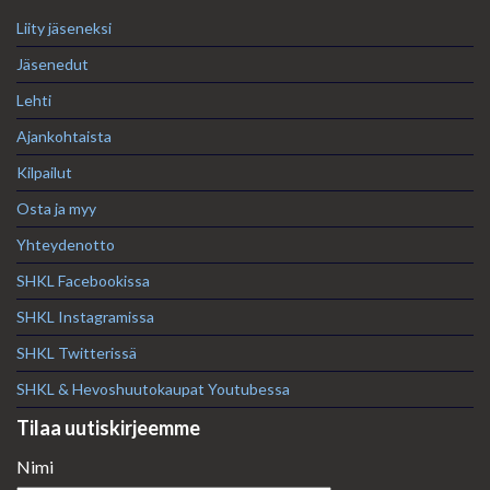
Liity jäseneksi
Jäsenedut
Lehti
Ajankohtaista
Kilpailut
Osta ja myy
Yhteydenotto
SHKL Facebookissa
SHKL Instagramissa
SHKL Twitterissä
SHKL & Hevoshuutokaupat Youtubessa
Tilaa uutiskirjeemme
Nimi