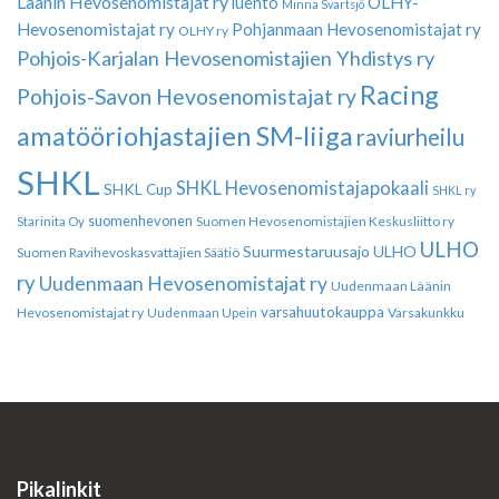
Läänin Hevosenomistajat ry
luento
OLHY-
Minna Svartsjö
Hevosenomistajat ry
Pohjanmaan Hevosenomistajat ry
OLHY ry
Pohjois-Karjalan Hevosenomistajien Yhdistys ry
Racing
Pohjois-Savon Hevosenomistajat ry
amatööriohjastajien SM-liiga
raviurheilu
SHKL
SHKL Hevosenomistajapokaali
SHKL Cup
SHKL ry
suomenhevonen
Suomen Hevosenomistajien Keskusliitto ry
Starinita Oy
ULHO
Suurmestaruusajo
ULHO
Suomen Ravihevoskasvattajien Säätiö
ry
Uudenmaan Hevosenomistajat ry
Uudenmaan Läänin
varsahuutokauppa
Hevosenomistajat ry
Varsakunkku
Uudenmaan Upein
Pikalinkit