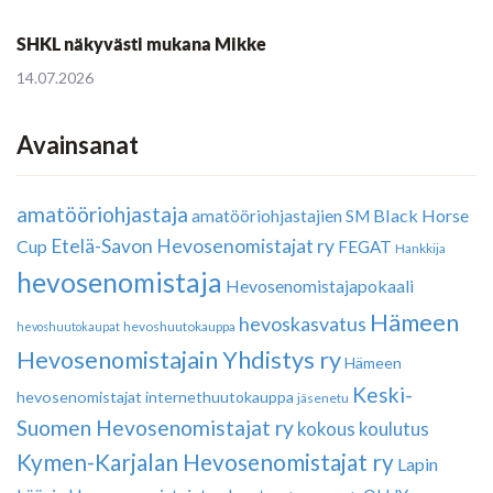
SHKL näkyvästi mukana Mikke
14.07.2026
Avainsanat
amatööriohjastaja
Black Horse
amatööriohjastajien SM
Etelä-Savon Hevosenomistajat ry
Cup
FEGAT
Hankkija
hevosenomistaja
Hevosenomistajapokaali
Hämeen
hevoskasvatus
hevoshuutokauppa
hevoshuutokaupat
Hevosenomistajain Yhdistys ry
Hämeen
Keski-
hevosenomistajat
internethuutokauppa
jäsenetu
Suomen Hevosenomistajat ry
kokous
koulutus
Kymen-Karjalan Hevosenomistajat ry
Lapin