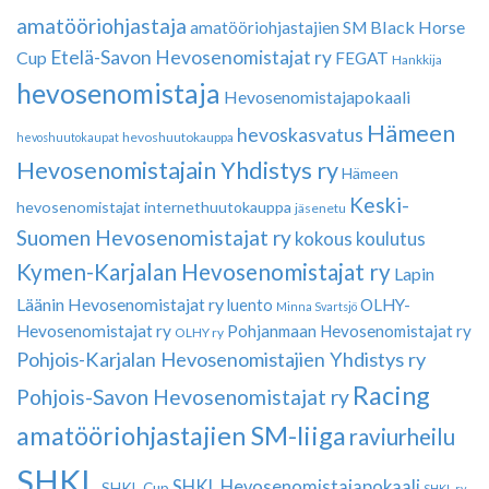
amatööriohjastaja
Black Horse
amatööriohjastajien SM
Etelä-Savon Hevosenomistajat ry
Cup
FEGAT
Hankkija
hevosenomistaja
Hevosenomistajapokaali
Hämeen
hevoskasvatus
hevoshuutokauppa
hevoshuutokaupat
Hevosenomistajain Yhdistys ry
Hämeen
Keski-
hevosenomistajat
internethuutokauppa
jäsenetu
Suomen Hevosenomistajat ry
kokous
koulutus
Kymen-Karjalan Hevosenomistajat ry
Lapin
Läänin Hevosenomistajat ry
luento
OLHY-
Minna Svartsjö
Hevosenomistajat ry
Pohjanmaan Hevosenomistajat ry
OLHY ry
Pohjois-Karjalan Hevosenomistajien Yhdistys ry
Racing
Pohjois-Savon Hevosenomistajat ry
amatööriohjastajien SM-liiga
raviurheilu
SHKL
SHKL Hevosenomistajapokaali
SHKL Cup
SHKL ry