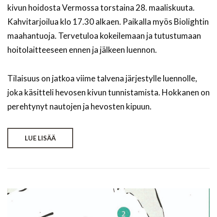
kivun hoidosta Vermossa torstaina 28. maaliskuuta.
Kahvitarjoilua klo 17.30 alkaen. Paikalla myös Biolightin
maahantuoja. Tervetuloa kokeilemaan ja tutustumaan
hoitolaitteeseen ennen ja jälkeen luennon.
Tilaisuus on jatkoa viime talvena järjestylle luennolle,
joka käsitteli hevosen kivun tunnistamista. Hokkanen on
perehtynyt nautojen ja hevosten kipuun.
LUE LISÄÄ