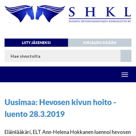
LIITY JÄSENEKSI
KIRJAUDU SISÄÄN
Toggl
navig
Uusimaa: Hevosen kivun hoito -
luento 28.3.2019
Eläinlääkäri, ELT Ann-Helena Hokkanen luennoi hevosen