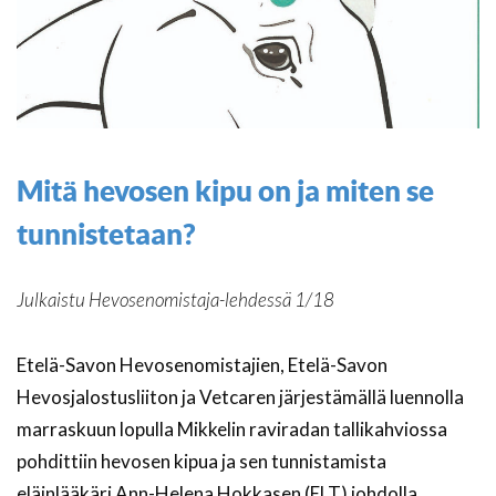
Mitä hevosen kipu on ja miten se
tunnistetaan?
Julkaistu Hevosenomistaja-lehdessä 1/18
Etelä-Savon Hevosenomistajien, Etelä-Savon
Hevosjalostusliiton ja Vetcaren järjestämällä luennolla
marraskuun lopulla Mikkelin raviradan tallikahviossa
pohdittiin hevosen kipua ja sen tunnistamista
eläinlääkäri Ann-Helena Hokkasen (ELT) johdolla.