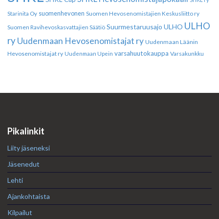
suomenhevonen
Suomen Hevosenomistajien Keskusliitto ry
Starinita Oy
ULHO
Suurmestaruusajo
ULHO
Suomen Ravihevoskasvattajien Säätiö
ry
Uudenmaan Hevosenomistajat ry
Uudenmaan Läänin
varsahuutokauppa
Hevosenomistajat ry
Varsakunkku
Uudenmaan Upein
Pikalinkit
Liity jäseneksi
Jäsenedut
Lehti
Ajankohtaista
Kilpailut