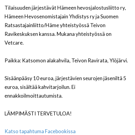
Tilaisuuden järjestävät Hämeen hevosjalostusliitto ry,
Hämeen Hevosenomistajain Yhdistys ry ja Suomen
Ratsastajainliitto/Häme yhteistyössä Teivon
Ravikeskuksen kanssa. Mukana yhteistyössä on
Vetcare.
Paikka: Katsomon alakahvila, Teivon Ravirata, Ylöjärvi.
Sisäänpääsy 10 euroa, järjestävien seurojen jäseniltä 5
euroa, sisältää kahvitarjoilun. Ei
ennakkoilmoittautumista.
LÄMPIMÄSTI TERVETULOA!
Katso tapahtuma Facebookissa