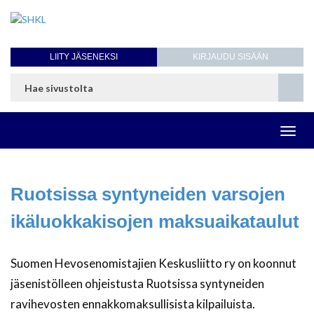
LIITY JÄSENEKSI
KIRJAUDU SISÄÄN
Toggl
navig
Ruotsissa syntyneiden varsojen
ikäluokkakisojen maksuaikataulut
Suomen Hevosenomistajien Keskusliitto ry on koonnut
jäsenistölleen ohjeistusta Ruotsissa syntyneiden
ravihevosten ennakkomaksullisista kilpailuista.