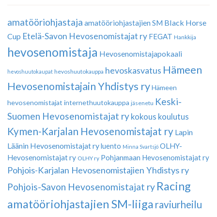
amatööriohjastaja
Black Horse
amatööriohjastajien SM
Etelä-Savon Hevosenomistajat ry
Cup
FEGAT
Hankkija
hevosenomistaja
Hevosenomistajapokaali
Hämeen
hevoskasvatus
hevoshuutokauppa
hevoshuutokaupat
Hevosenomistajain Yhdistys ry
Hämeen
Keski-
hevosenomistajat
internethuutokauppa
jäsenetu
Suomen Hevosenomistajat ry
kokous
koulutus
Kymen-Karjalan Hevosenomistajat ry
Lapin
Läänin Hevosenomistajat ry
luento
OLHY-
Minna Svartsjö
Hevosenomistajat ry
Pohjanmaan Hevosenomistajat ry
OLHY ry
Pohjois-Karjalan Hevosenomistajien Yhdistys ry
Racing
Pohjois-Savon Hevosenomistajat ry
amatööriohjastajien SM-liiga
raviurheilu