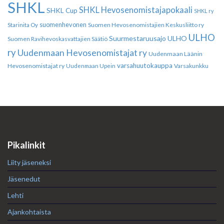
SHKL
SHKL Hevosenomistajapokaali
SHKL Cup
SHKL ry
suomenhevonen
Suomen Hevosenomistajien Keskusliitto ry
Starinita Oy
ULHO
Suurmestaruusajo
ULHO
Suomen Ravihevoskasvattajien Säätiö
ry
Uudenmaan Hevosenomistajat ry
Uudenmaan Läänin
varsahuutokauppa
Hevosenomistajat ry
Varsakunkku
Uudenmaan Upein
Pikalinkit
Liity jäseneksi
Jäsenedut
Lehti
Ajankohtaista