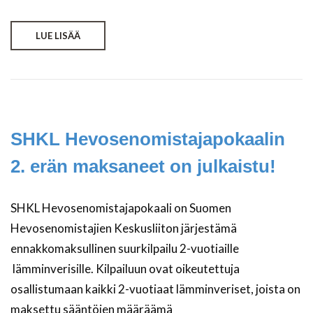
LUE LISÄÄ
SHKL Hevosenomistajapokaalin
2. erän maksaneet on julkaistu!
SHKL Hevosenomistajapokaali on Suomen
Hevosenomistajien Keskusliiton järjestämä
ennakkomaksullinen suurkilpailu 2-vuotiaille
lämminverisille. Kilpailuun ovat oikeutettuja
osallistumaan kaikki 2-vuotiaat lämminveriset, joista on
maksettu sääntöjen määräämä