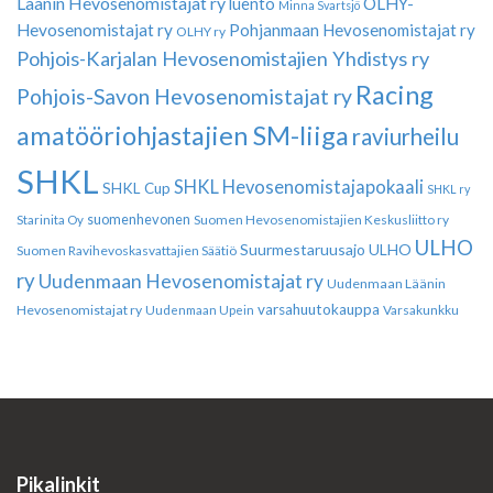
Läänin Hevosenomistajat ry
luento
OLHY-
Minna Svartsjö
Hevosenomistajat ry
Pohjanmaan Hevosenomistajat ry
OLHY ry
Pohjois-Karjalan Hevosenomistajien Yhdistys ry
Racing
Pohjois-Savon Hevosenomistajat ry
amatööriohjastajien SM-liiga
raviurheilu
SHKL
SHKL Hevosenomistajapokaali
SHKL Cup
SHKL ry
suomenhevonen
Suomen Hevosenomistajien Keskusliitto ry
Starinita Oy
ULHO
Suurmestaruusajo
ULHO
Suomen Ravihevoskasvattajien Säätiö
ry
Uudenmaan Hevosenomistajat ry
Uudenmaan Läänin
varsahuutokauppa
Hevosenomistajat ry
Varsakunkku
Uudenmaan Upein
Pikalinkit