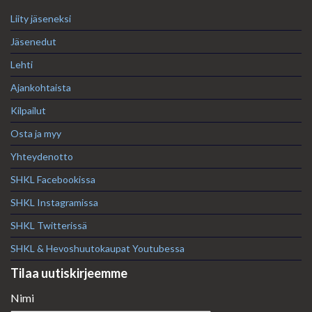
Liity jäseneksi
Jäsenedut
Lehti
Ajankohtaista
Kilpailut
Osta ja myy
Yhteydenotto
SHKL Facebookissa
SHKL Instagramissa
SHKL Twitterissä
SHKL & Hevoshuutokaupat Youtubessa
Tilaa uutiskirjeemme
Nimi