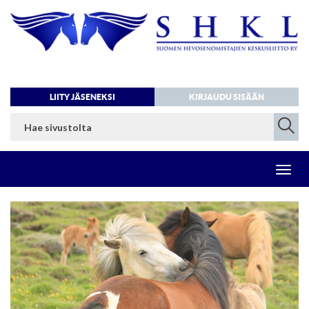
LIITY JÄSENEKSI
KIRJAUDU SISÄÄN
Toggl
navig