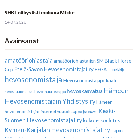
SHKL näkyvästi mukana Mikke
14.07.2026
Avainsanat
amatööriohjastaja
Black Horse
amatööriohjastajien SM
Etelä-Savon Hevosenomistajat ry
Cup
FEGAT
Hankkija
hevosenomistaja
Hevosenomistajapokaali
Hämeen
hevoskasvatus
hevoshuutokauppa
hevoshuutokaupat
Hevosenomistajain Yhdistys ry
Hämeen
Keski-
hevosenomistajat
internethuutokauppa
jäsenetu
Suomen Hevosenomistajat ry
kokous
koulutus
Kymen-Karjalan Hevosenomistajat ry
Lapin