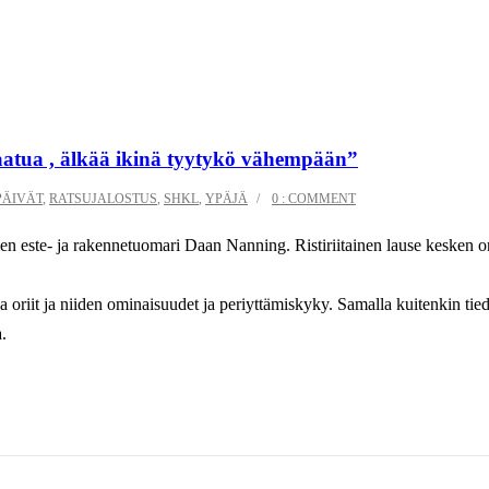
aatua , älkää ikinä tyytykö vähempään”
PÄIVÄT
,
RATSUJALOSTUS
,
SHKL
,
YPÄJÄ
0 : COMMENT
en este- ja rakennetuomari Daan Nanning. Ristiriitainen lause kesken or
 oriit ja niiden ominaisuudet ja periyttämiskyky. Samalla kuitenkin tie
.