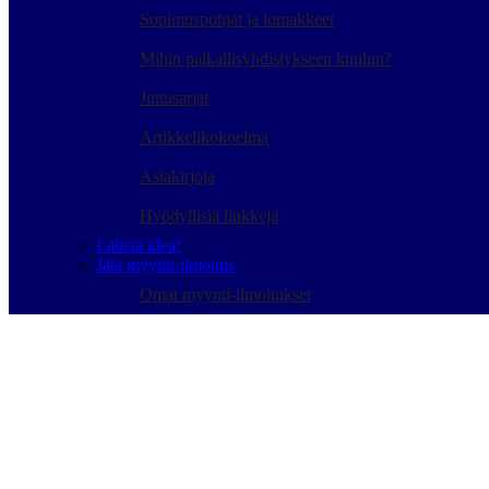
Sopimuspohjat ja lomakkeet
Mihin paikallisyhdistykseen kuulun?
Juttusarjat
Artikkelikokoelma
Asiakirjoja
Hyödyllisiä linkkejä
Lähetä idea!
Jätä myynti-ilmoitus
Omat myynti-ilmoitukset