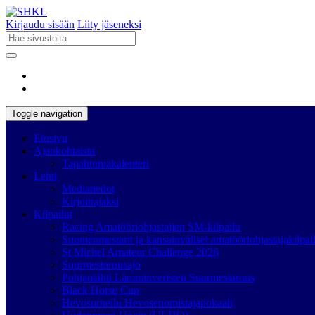
Kirjaudu sisään
Liity jäseneksi
Toggle navigation
Etusivu
Ajankohtaista
Tapahtumakalenteri
Lehti
Mediatiedot
Kirjoittajaksi
Kilpailut
Racing Amatööriohjastajien SM-kilpailu
Suomenmestarit ja kansainväliset amatööriohjastajakilpai
St Michel Amateur Challenge 2026
Suurmestaruusajo
Pohjantähti Lämminveristen Suurmestaruus
Black Horse Cup
Hevosurheilu Hevosenomistajapokaali