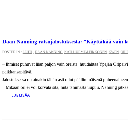
Daan Nanning ratsujalostuksesta: ”Käyttäkää vain l
POSTED IN :
LEHTI
,
DAAN NANNING
,
KATI HURME-LEIKKONEN
,
KWPN
,
ORI
– Ihmiset puhuvat liian paljon vain oreista, huudahtaa Ypäjän Oripäivi
paikkansapitävä.
Jalostuksessa on ainakin tähän asti ollut päällimmäisenä puheenaiheena
– Mikään ori ei voi korvata sitä, mitä tammasta uupuu, Nanning jatkaa
LUE LISÄÄ