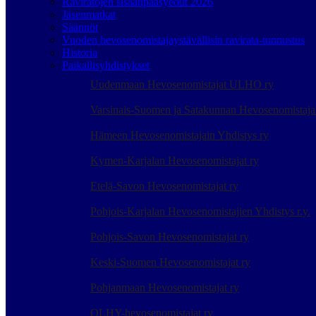
Raviratojen sisäänpääsyedut 2026
Jäsenmatkat
Säännöt
Vuoden hevosenomistajaystävällisin ravirata-tunnustus
Historia
Paikallisyhdistykset
Uudenmaan Hevosenomistajat ULHO ry
Varsinais-Suomen ja Satakunnan Hevosenomistaj
Hämeen Hevosenomistajain Yhdistys ry
Kymen-Karjalan Hevosenomistajat ry
Etelä-Savon Hevosenomistajat ry
Pohjois-Karjalan Hevosenomistajien Yhdistys r.y.
Pohjois-Savon Hevosenomistajat ry
Keski-Suomen Hevosenomistajat ry
Pohjanmaan Hevosenomistajat ry
OLHY-hevosenomistajat ry