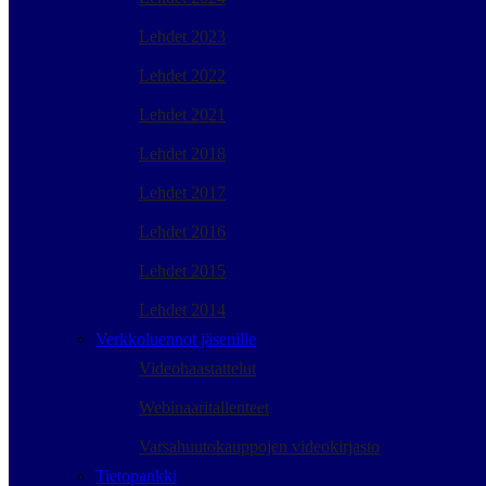
Lehdet 2023
Lehdet 2022
Lehdet 2021
Lehdet 2018
Lehdet 2017
Lehdet 2016
Lehdet 2015
Lehdet 2014
Verkkoluennot jäsenille
Videohaastattelut
Webinaaritallenteet
Varsahuutokauppojen videokirjasto
Tietopankki