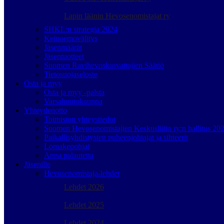
Lapin läänin Hevosenomistajat ry
SHKL:n strategia 2024
Keinoemovälitys
Jäsenmäärät
Jäsentuotteet
Suomen Ravihevoskasvattajien Säätiö
Tietosuojaseloste
Osta ja myy
Osta ja myy -palsta
Varsahuutokauppa
Yhteydenotto
Toimiston yhteystiedot
Suomen Hevosenomistajien Keskusliitto ry:n hallitus 20
Paikallisyhdistysten puheenjohtajat ja sihteerit
Lomakepohjat
Anna palautetta
Jäsenille
Hevosenomistaja-lehdet
Lehdet 2026
Lehdet 2025
Lehdet 2024