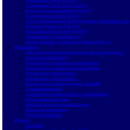
Uudenmaan Upein (ULHO)
Uudenmaan Upein Poni (ULHO)
Eri-Aaronin patsaskilpailu (ULHO)
Lapin Kesäravicup (LLHO ry)
P-S Hevosenomistajat & Hevosvaruste Valjaskulma Cup 
Pohjoinen Poni-Cup (OLHY)
Kansallinen Poninäyttely (PONY)
Varsakunkku (Varsakunkku ry)
Jämsän Ämmän ja Äijän Ajot (Jämsän Ravi ry)
Omistaminen
Mitä tulee ottaa huomioon ennen kuin ostaa hevosen?
Hevosen hankkiminen
Ravihevosen omistamisen kustannuksia
Ratsuhevosen omistamisen kustannuksia
Ravihevosen yhteisomistus
Ratsuhevosen yhteisomistus
Haluan koota kimpan hevoseni ympärille
Laatukimppamerkki
Koulutettujen kimpanvetäjien yhteystietolista
Hevosenomistajan opas
Matkalla hevosen omistajaksi-opas
Hevosesta luopuminen
Hyödyllisiä linkkejä
Yhdistys
Jäsenedut