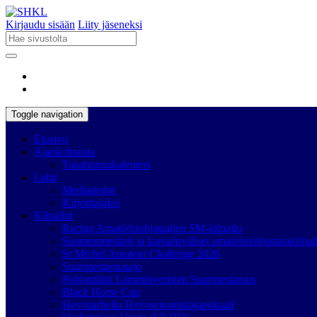
Kirjaudu sisään
Liity jäseneksi
Toggle navigation
Etusivu
Ajankohtaista
Tapahtumakalenteri
Lehti
Mediatiedot
Kirjoittajaksi
Kilpailut
Racing Amatööriohjastajien SM-kilpailu
Suomenmestarit ja kansainväliset amatööriohjastajakilpai
St Michel Amateur Challenge 2026
Suurmestaruusajo
Pohjantähti Lämminveristen Suurmestaruus
Black Horse Cup
Hevosurheilu Hevosenomistajapokaali