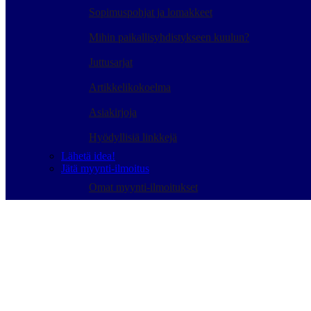
Sopimuspohjat ja lomakkeet
Mihin paikallisyhdistykseen kuulun?
Juttusarjat
Artikkelikokoelma
Asiakirjoja
Hyödyllisiä linkkejä
Lähetä idea!
Jätä myynti-ilmoitus
Omat myynti-ilmoitukset