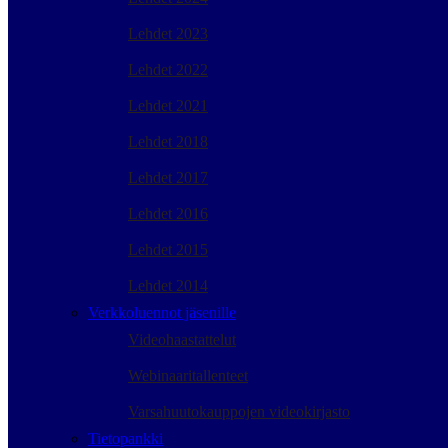
Lehdet 2023
Lehdet 2022
Lehdet 2021
Lehdet 2018
Lehdet 2017
Lehdet 2016
Lehdet 2015
Lehdet 2014
Verkkoluennot jäsenille
Videohaastattelut
Webinaaritallenteet
Varsahuutokauppojen videokirjasto
Tietopankki