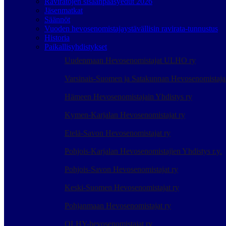
Raviratojen sisäänpääsyedut 2026
Jäsenmatkat
Säännöt
Vuoden hevosenomistajaystävällisin ravirata-tunnustus
Historia
Paikallisyhdistykset
Uudenmaan Hevosenomistajat ULHO ry
Varsinais-Suomen ja Satakunnan Hevosenomistaj
Hämeen Hevosenomistajain Yhdistys ry
Kymen-Karjalan Hevosenomistajat ry
Etelä-Savon Hevosenomistajat ry
Pohjois-Karjalan Hevosenomistajien Yhdistys r.y.
Pohjois-Savon Hevosenomistajat ry
Keski-Suomen Hevosenomistajat ry
Pohjanmaan Hevosenomistajat ry
OLHY-hevosenomistajat ry