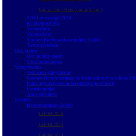
Lapin läänin Hevosenomistajat ry
SHKL:n strategia 2024
Keinoemovälitys
Jäsenmäärät
Jäsentuotteet
Suomen Ravihevoskasvattajien Säätiö
Tietosuojaseloste
Osta ja myy
Osta ja myy -palsta
Varsahuutokauppa
Yhteydenotto
Toimiston yhteystiedot
Suomen Hevosenomistajien Keskusliitto ry:n hallitus 20
Paikallisyhdistysten puheenjohtajat ja sihteerit
Lomakepohjat
Anna palautetta
Jäsenille
Hevosenomistaja-lehdet
Lehdet 2026
Lehdet 2025
Lehdet 2024