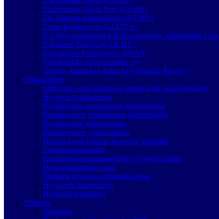
Uudenmaan Upein (ULHO)
Uudenmaan Upein Poni (ULHO)
Eri-Aaronin patsaskilpailu (ULHO)
Lapin Kesäravicup (LLHO ry)
P-S Hevosenomistajat & Hevosvaruste Valjaskulma Cup 
Pohjoinen Poni-Cup (OLHY)
Kansallinen Poninäyttely (PONY)
Varsakunkku (Varsakunkku ry)
Jämsän Ämmän ja Äijän Ajot (Jämsän Ravi ry)
Omistaminen
Mitä tulee ottaa huomioon ennen kuin ostaa hevosen?
Hevosen hankkiminen
Ravihevosen omistamisen kustannuksia
Ratsuhevosen omistamisen kustannuksia
Ravihevosen yhteisomistus
Ratsuhevosen yhteisomistus
Haluan koota kimpan hevoseni ympärille
Laatukimppamerkki
Koulutettujen kimpanvetäjien yhteystietolista
Hevosenomistajan opas
Matkalla hevosen omistajaksi-opas
Hevosesta luopuminen
Hyödyllisiä linkkejä
Yhdistys
Jäsenedut