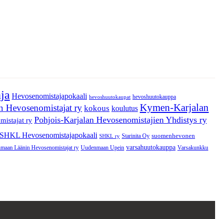
ja
Hevosenomistajapokaali
hevoshuutokauppa
hevoshuutokaupat
Kymen-Karjalan
 Hevosenomistajat ry
kokous
koulutus
Pohjois-Karjalan Hevosenomistajien Yhdistys ry
istajat ry
SHKL Hevosenomistajapokaali
suomenhevonen
Starinita Oy
SHKL ry
varsahuutokauppa
maan Läänin Hevosenomistajat ry
Varsakunkku
Uudenmaan Upein