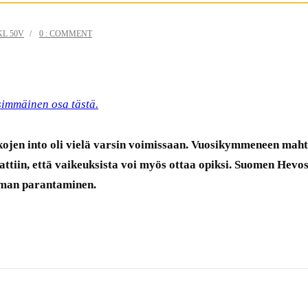
L 50V
0 : COMMENT
simmäinen osa tästä.
kojen into oli vielä varsin voimissaan. Vuosikymmeneen maht
ttiin, että vaikeuksista voi myös ottaa opiksi. Suomen Hevo
eman parantaminen.