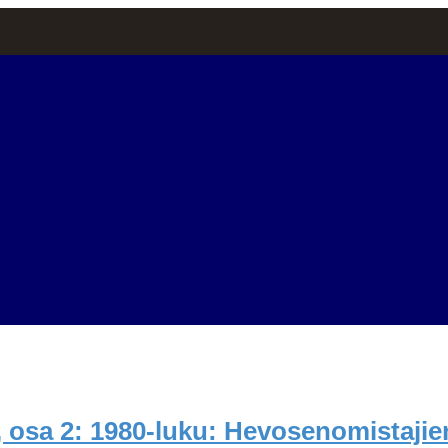
 osa 2: 1980-luku: Hevosenomistajie