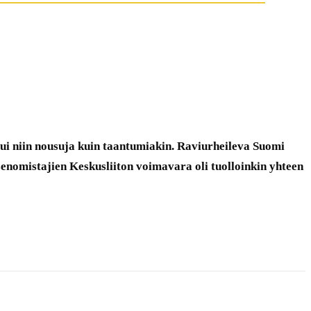
ui niin nousuja kuin taantumiakin. Raviurheileva Suomi
senomistajien Keskusliiton voimavara oli tuolloinkin yhteen