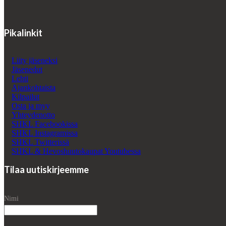
Pikalinkit
Liity jäseneksi
Jäsenedut
Lehti
Ajankohtaista
Kilpailut
Osta ja myy
Yhteydenotto
SHKL Facebookissa
SHKL Instagramissa
SHKL Twitterissä
SHKL & Hevoshuutokaupat Youtubessa
Tilaa uutiskirjeemme
Nimi