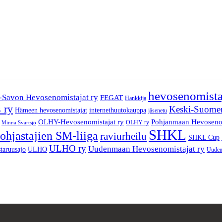
hevosenomista
ä-Savon Hevosenomistajat ry
FEGAT
Hankkija
 ry
Keski-Suomen
Hämeen hevosenomistajat
internethuutokauppa
jäsenetu
OLHY-Hevosenomistajat ry
Pohjanmaan Hevosenom
OLHY ry
Minna Svartsjö
SHKL
ohjastajien SM-liiga
raviurheilu
SHKL Cup
ULHO ry
Uudenmaan Hevosenomistajat ry
taruusajo
ULHO
Uuden