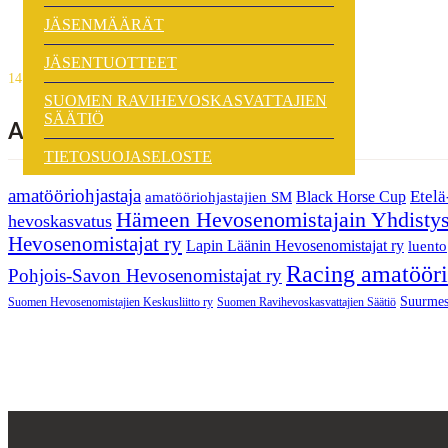
JÄSENMÄÄRÄT
SHKL näkyvästi mukana Mikke
JÄSENTUOTTEET
14.07.2026
SUOMEN RAVIHEVOSKASVATTAJIEN
SÄÄTIÖ
Avainsanat
TIETOSUOJASELOSTE
amatööriohjastaja
Etel
amatööriohjastajien SM
Black Horse Cup
Hämeen Hevosenomistajain Yhdistys
hevoskasvatus
Hevosenomistajat ry
Lapin Läänin Hevosenomistajat ry
luento
Racing amatööri
Pohjois-Savon Hevosenomistajat ry
Suurmes
Suomen Hevosenomistajien Keskusliitto ry
Suomen Ravihevoskasvattajien Säätiö