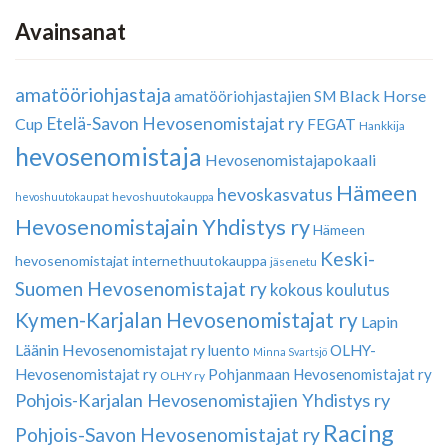
Avainsanat
amatööriohjastaja
Black Horse
amatööriohjastajien SM
Etelä-Savon Hevosenomistajat ry
Cup
FEGAT
Hankkija
hevosenomistaja
Hevosenomistajapokaali
Hämeen
hevoskasvatus
hevoshuutokauppa
hevoshuutokaupat
Hevosenomistajain Yhdistys ry
Hämeen
Keski-
hevosenomistajat
internethuutokauppa
jäsenetu
Suomen Hevosenomistajat ry
kokous
koulutus
Kymen-Karjalan Hevosenomistajat ry
Lapin
Läänin Hevosenomistajat ry
luento
OLHY-
Minna Svartsjö
Hevosenomistajat ry
Pohjanmaan Hevosenomistajat ry
OLHY ry
Pohjois-Karjalan Hevosenomistajien Yhdistys ry
Racing
Pohjois-Savon Hevosenomistajat ry