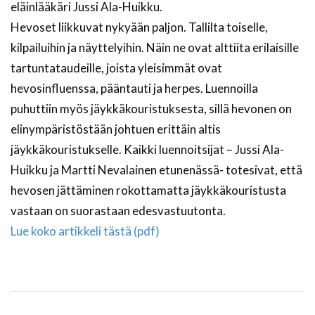
eläinlääkäri Jussi Ala-Huikku.
Hevoset liikkuvat nykyään paljon. Tallilta toiselle,
kilpailuihin ja näyttelyihin. Näin ne ovat alttiita erilaisille
tartuntataudeille, joista yleisimmät ovat
hevosinfluenssa, pääntauti ja herpes. Luennoilla
puhuttiin myös jäykkäkouristuksesta, sillä hevonen on
elinympäristöstään johtuen erittäin altis
jäykkäkouristukselle. Kaikki luennoitsijat – Jussi Ala-
Huikku ja Martti Nevalainen etunenässä- totesivat, että
hevosen jättäminen rokottamatta jäykkäkouristusta
vastaan on suorastaan edesvastuutonta.
Lue koko artikkeli tästä (pdf)