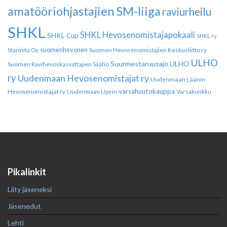
amatööriohjastajien SM-liiga
raviurheilu
SHKL
SHKL Hevosenomistajapokaali
SHKL Cup
SHKL ry
suomenhevonen
Suomen Hevosenomistajien Keskusliitto ry
Starinita Oy
ULHO
Suurmestaruusajo
ULHO
Suomen Ravihevoskasvattajien Säätiö
ry
Uudenmaan Hevosenomistajat ry
Uudenmaan Läänin
varsahuutokauppa
Hevosenomistajat ry
Varsakunkku
Uudenmaan Upein
Pikalinkit
Liity jäseneksi
Jäsenedut
Lehti