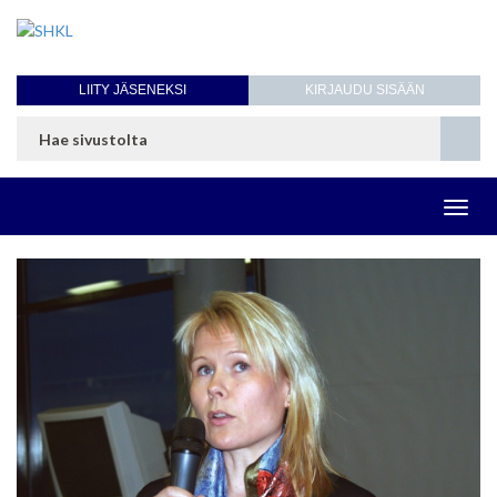
LIITY JÄSENEKSI
KIRJAUDU SISÄÄN
Toggl
navig