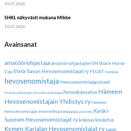
20.07.2026
SHKL näkyvästi mukana Mikke
14.07.2026
Avainsanat
amatööriohjastaja
Black Horse
amatööriohjastajien SM
Etelä-Savon Hevosenomistajat ry
Cup
FEGAT
Hankkija
hevosenomistaja
Hevosenomistajapokaali
Hämeen
hevoskasvatus
hevoshuutokauppa
hevoshuutokaupat
Hevosenomistajain Yhdistys ry
Hämeen
Keski-
hevosenomistajat
internethuutokauppa
jäsenetu
Suomen Hevosenomistajat ry
kokous
koulutus
Kymen-Karjalan Hevosenomistajat ry
Lapin