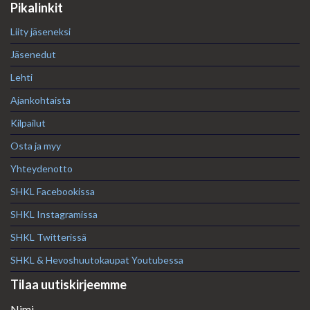
Pikalinkit
Liity jäseneksi
Jäsenedut
Lehti
Ajankohtaista
Kilpailut
Osta ja myy
Yhteydenotto
SHKL Facebookissa
SHKL Instagramissa
SHKL Twitterissä
SHKL & Hevoshuutokaupat Youtubessa
Tilaa uutiskirjeemme
Nimi