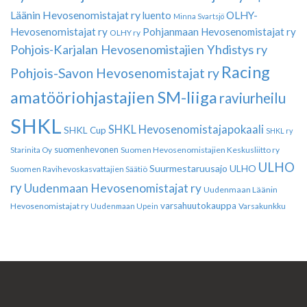
Läänin Hevosenomistajat ry
luento
OLHY-
Minna Svartsjö
Hevosenomistajat ry
Pohjanmaan Hevosenomistajat ry
OLHY ry
Pohjois-Karjalan Hevosenomistajien Yhdistys ry
Racing
Pohjois-Savon Hevosenomistajat ry
amatööriohjastajien SM-liiga
raviurheilu
SHKL
SHKL Hevosenomistajapokaali
SHKL Cup
SHKL ry
suomenhevonen
Suomen Hevosenomistajien Keskusliitto ry
Starinita Oy
ULHO
Suurmestaruusajo
ULHO
Suomen Ravihevoskasvattajien Säätiö
ry
Uudenmaan Hevosenomistajat ry
Uudenmaan Läänin
varsahuutokauppa
Hevosenomistajat ry
Varsakunkku
Uudenmaan Upein