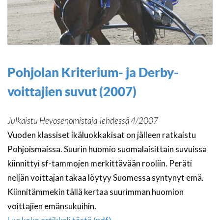
Pohjolan Kriterium- ja Derby-
voittajien suvut (2007)
Julkaistu Hevosenomistaja-lehdessä 4/2007
Vuoden klassiset ikäluokkakisat on jälleen ratkaistu
Pohjoismaissa. Suurin huomio suomalaisittain suvuissa
kiinnittyi sf-tammojen merkittävään rooliin. Peräti
neljän voittajan takaa löytyy Suomessa syntynyt emä.
Kiinnitämmekin tällä kertaa suurimman huomion
voittajien emänsukuihin.