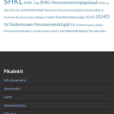
SHKL
SHKL Hevosenomistajapokaali
SHKL Cup
SHKL ry
suomenhevonen
Suomen Hevosenomistajien Keskusliitto ry
Starinita Oy
ULHO
Suurmestaruusajo
ULHO
Suomen Ravihevoskasvattajien Säätiö
ry
Uudenmaan Hevosenomistajat ry
Uudenmaan Läänin
varsahuutokauppa
Hevosenomistajat ry
Varsakunkku
Uudenmaan Upein
Pikalinkit
Liity jäseneksi
Jäsenedut
Lehti
Ajankohtaista
Kilpailut