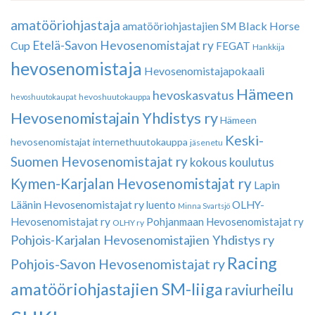
amatööriohjastaja
Black Horse
amatööriohjastajien SM
Etelä-Savon Hevosenomistajat ry
Cup
FEGAT
Hankkija
hevosenomistaja
Hevosenomistajapokaali
Hämeen
hevoskasvatus
hevoshuutokauppa
hevoshuutokaupat
Hevosenomistajain Yhdistys ry
Hämeen
Keski-
hevosenomistajat
internethuutokauppa
jäsenetu
Suomen Hevosenomistajat ry
kokous
koulutus
Kymen-Karjalan Hevosenomistajat ry
Lapin
Läänin Hevosenomistajat ry
luento
OLHY-
Minna Svartsjö
Hevosenomistajat ry
Pohjanmaan Hevosenomistajat ry
OLHY ry
Pohjois-Karjalan Hevosenomistajien Yhdistys ry
Racing
Pohjois-Savon Hevosenomistajat ry
amatööriohjastajien SM-liiga
raviurheilu