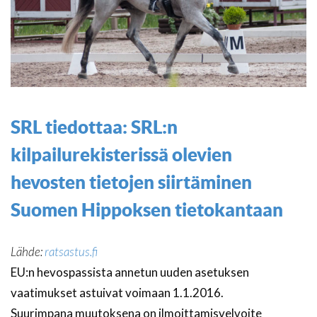
SRL tiedottaa: SRL:n
kilpailurekisterissä olevien
hevosten tietojen siirtäminen
Suomen Hippoksen tietokantaan
Lähde:
ratsastus.fi
EU:n hevospassista annetun uuden asetuksen
vaatimukset astuivat voimaan 1.1.2016.
Suurimpana muutoksena on ilmoittamisvelvoite