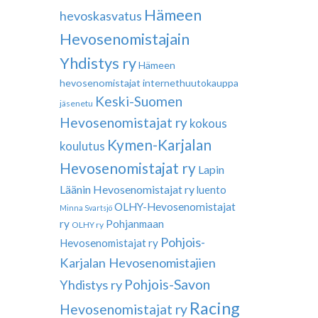
Hämeen
hevoskasvatus
Hevosenomistajain
Yhdistys ry
Hämeen
hevosenomistajat
internethuutokauppa
Keski-Suomen
jäsenetu
Hevosenomistajat ry
kokous
Kymen-Karjalan
koulutus
Hevosenomistajat ry
Lapin
Läänin Hevosenomistajat ry
luento
OLHY-Hevosenomistajat
Minna Svartsjö
ry
Pohjanmaan
OLHY ry
Pohjois-
Hevosenomistajat ry
Karjalan Hevosenomistajien
Pohjois-Savon
Yhdistys ry
Racing
Hevosenomistajat ry