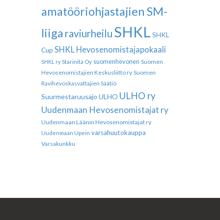
amatööriohjastajien SM-
SHKL
liiga
raviurheilu
SHKL
SHKL Hevosenomistajapokaali
Cup
suomenhevonen
Suomen
SHKL ry
Starinita Oy
Hevosenomistajien Keskusliitto ry
Suomen
Ravihevoskasvattajien Säätiö
ULHO ry
Suurmestaruusajo
ULHO
Uudenmaan Hevosenomistajat ry
Uudenmaan Läänin Hevosenomistajat ry
varsahuutokauppa
Uudenmaan Upein
Varsakunkku