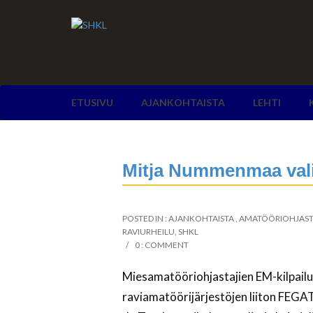
ETUSIVU
AJANKOHTAISTA
LEHTI
Mitja Nummenmaa valit
POSTED IN :
AJANKOHTAISTA
,
AMATÖÖRIOHJAST
RAVIURHEILU
,
SHKL
0 : COMMENT
Miesamatööriohjastajien EM-kilpailu
raviamatöörijärjestöjen liiton FEGA