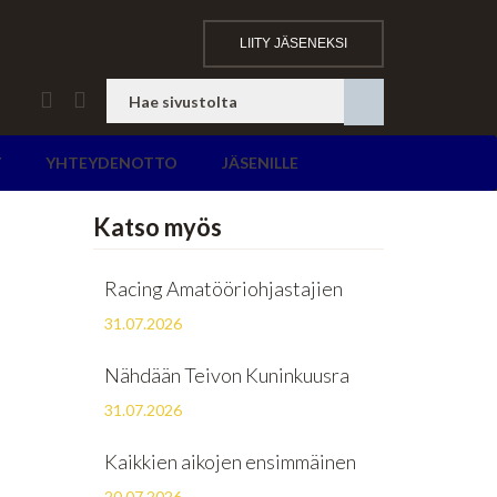
LIITY JÄSENEKSI
Y
YHTEYDENOTTO
JÄSENILLE
Katso myös
Racing Amatööriohjastajien
31.07.2026
Nähdään Teivon Kuninkuusra
31.07.2026
Kaikkien aikojen ensimmäinen
20.07.2026