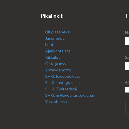
Pikalinkit
T
Liity jäseneksi
Ni
Jäsenedut
Lehti
Ajankohtaista
Kilpailut
Sä
Osta ja myy
Yhteydenotto
SHKL Facebookissa
Al
SHKL Instagramissa
SHKL Twitterissä
SHKL & Hevoshuutokaupat
Youtubessa