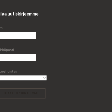
ilaa uutiskirjeemme
mi
hköposti
ueyhdistys
TILAA UUTISKIRJEEMME