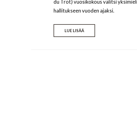
du Trot) vuosikokous valitsi yksimi
hallitukseen vuoden ajaksi.
LUE LISÄÄ