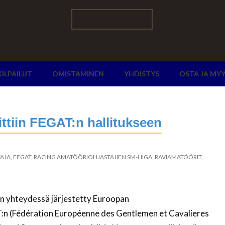
KIRJAUDU SISÄÄN
KILPAILUT
OMISTAMINEN
YHDISTYS
OSTA JA MY
tiin FEGAT:n hallitukseen
AJA
,
FEGAT
,
RACING AMATÖÖRIOHJASTAJIEN SM-LIIGA
,
RAVIAMATÖÖRIT
,
n yhteydessä järjestetty Euroopan
T:n (Fédération Européenne des Gentlemen et Cavalieres