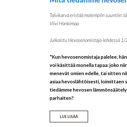
Talvikarva eristää molempiin suuntiin: l
Viivi Honkimaa
Julkaistu Hevosenomistaja-lehdessä 1
”Kun hevosenomistaja palelee, hän
voi käsittää monella tapaa: joko n
menevät omien edelle, tai sitten niin
asiaa hevoslähtöisesti, loimittaen s
tiedämme hevosen lämmönsäätelys
parhaiten?
LUE LISÄÄ