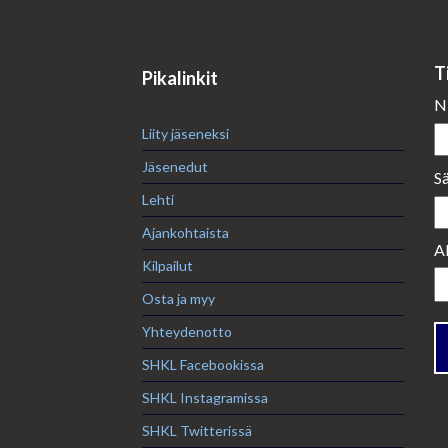
T
Pikalinkit
N
Liity jäseneksi
Jäsenedut
S
Lehti
Ajankohtaista
A
Kilpailut
Osta ja myy
Yhteydenotto
SHKL Facebookissa
SHKL Instagramissa
SHKL Twitterissä