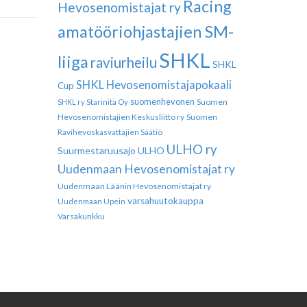
Racing
Hevosenomistajat ry
amatööriohjastajien SM-
SHKL
liiga
raviurheilu
SHKL
SHKL Hevosenomistajapokaali
Cup
suomenhevonen
Suomen
SHKL ry
Starinita Oy
Hevosenomistajien Keskusliitto ry
Suomen
Ravihevoskasvattajien Säätiö
ULHO ry
Suurmestaruusajo
ULHO
Uudenmaan Hevosenomistajat ry
Uudenmaan Läänin Hevosenomistajat ry
varsahuutokauppa
Uudenmaan Upein
Varsakunkku