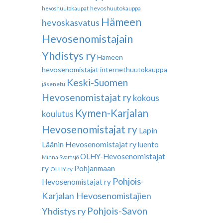
hevoshuutokauppa
hevoshuutokaupat
Hämeen
hevoskasvatus
Hevosenomistajain
Yhdistys ry
Hämeen
hevosenomistajat
internethuutokauppa
Keski-Suomen
jäsenetu
Hevosenomistajat ry
kokous
Kymen-Karjalan
koulutus
Hevosenomistajat ry
Lapin
Läänin Hevosenomistajat ry
luento
OLHY-Hevosenomistajat
Minna Svartsjö
ry
Pohjanmaan
OLHY ry
Pohjois-
Hevosenomistajat ry
Karjalan Hevosenomistajien
Pohjois-Savon
Yhdistys ry