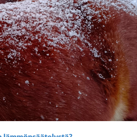
n lämmönsäätelystä?