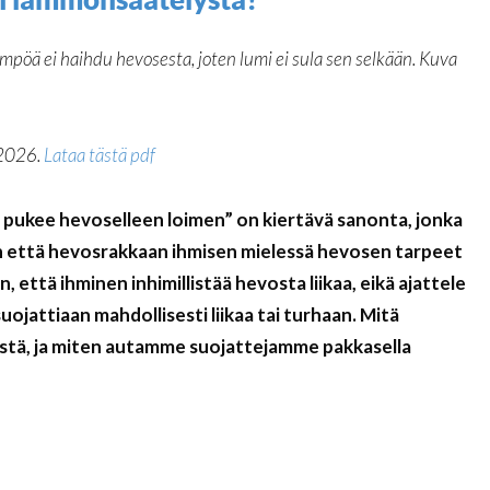
ämpöä ei haihdu hevosesta, joten lumi ei sula sen selkään. Kuva
/2026.
Lataa tästä pdf
 pukee hevoselleen loimen” on kiertävä sanonta, jonka
iin että hevosrakkaan ihmisen mielessä hevosen tarpeet
, että ihminen inhimillistää hevosta liikaa, eikä ajattele
uojattiaan mahdollisesti liikaa tai turhaan. Mitä
tä, ja miten autamme suojattejamme pakkasella