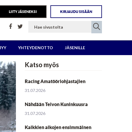
LIITY JÄSENEKSI
KIRJAUDU SISÄÄN
MYY
YHTEYDENOTTO
JÄSENILLE
Katso myös
Racing Amatööriohjastajien
31.07.2026
Nähdään Teivon Kuninkuusra
31.07.2026
Kaikkien aikojen ensimmäinen