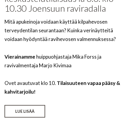
10.30 Joensuun raviradalla
Mitä apukeinoja voidaan käyttää kilpahevosen
terveydentilan seurantaan? Kuinka verinäytteitä
voidaan hyödyntää ravihevosen valmennuksessa?
Vierainamme
huippuohjastaja Mika Forss ja
ravivalmentaja Marjo Kivimaa
Ovet avautuvat klo 10.
Tilaisuuteen vapaa pääsy &
kahvitarjoilu!
LUE LISÄÄ