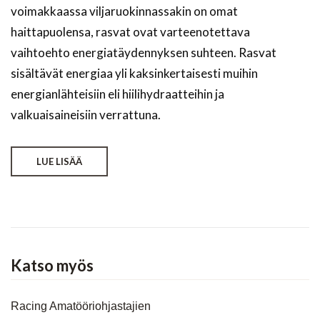
voimakkaassa viljaruokinnassakin on omat
haittapuolensa, rasvat ovat varteenotettava
vaihtoehto energiatäydennyksen suhteen. Rasvat
sisältävät energiaa yli kaksinkertaisesti muihin
energianlähteisiin eli hiilihydraatteihin ja
valkuaisaineisiin verrattuna.
LUE LISÄÄ
Katso myös
Racing Amatööriohjastajien