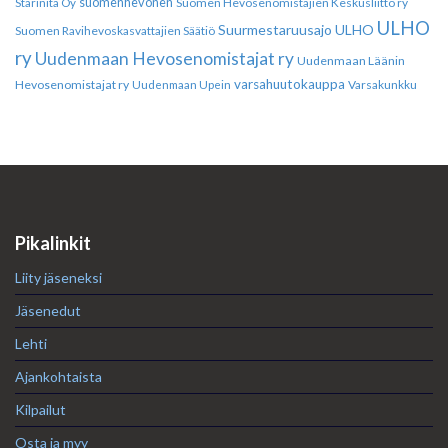
suomenhevonen
Suomen Hevosenomistajien Keskusliitto ry
Starinita Oy
ULHO
Suurmestaruusajo
ULHO
Suomen Ravihevoskasvattajien Säätiö
ry
Uudenmaan Hevosenomistajat ry
Uudenmaan Läänin
varsahuutokauppa
Hevosenomistajat ry
Varsakunkku
Uudenmaan Upein
Pikalinkit
Liity jäseneksi
Jäsenedut
Lehti
Ajankohtaista
Kilpailut
Osta ja myy