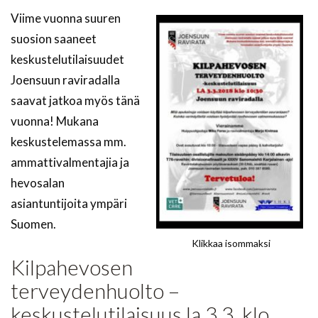
Viime vuonna suuren
suosion saaneet
keskustelutilaisuudet
Joensuun raviradalla
saavat jatkoa myös tänä
vuonna! Mukana
keskustelemassa mm.
ammattivalmentajia ja
hevosalan
asiantuntijoita ympäri
Suomen.
Klikkaa isommaksi
Kilpahevosen
terveydenhuolto –
keskustelutilaisuus la 3.3. klo