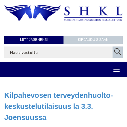
LIITY JÄSENEKSI
KIRJAUDU SISÄÄN
Toggl
navig
Kilpahevosen terveydenhuolto-
keskustelutilaisuus la 3.3.
Joensuussa