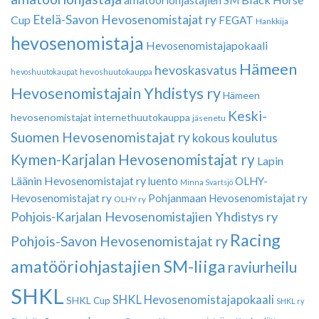
amatööriohjastajien SM
Etelä-Savon Hevosenomistajat ry
Cup
FEGAT
Hankkija
hevosenomistaja
Hevosenomistajapokaali
Hämeen
hevoskasvatus
hevoshuutokauppa
hevoshuutokaupat
Hevosenomistajain Yhdistys ry
Hämeen
Keski-
hevosenomistajat
internethuutokauppa
jäsenetu
Suomen Hevosenomistajat ry
kokous
koulutus
Kymen-Karjalan Hevosenomistajat ry
Lapin
Läänin Hevosenomistajat ry
luento
OLHY-
Minna Svartsjö
Hevosenomistajat ry
Pohjanmaan Hevosenomistajat ry
OLHY ry
Pohjois-Karjalan Hevosenomistajien Yhdistys ry
Racing
Pohjois-Savon Hevosenomistajat ry
amatööriohjastajien SM-liiga
raviurheilu
SHKL
SHKL Hevosenomistajapokaali
SHKL Cup
SHKL ry