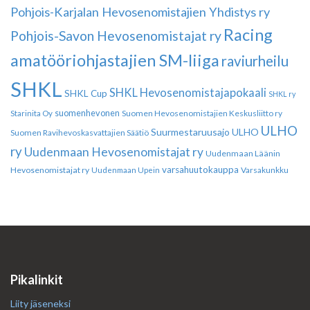
Pohjois-Karjalan Hevosenomistajien Yhdistys ry
Racing
Pohjois-Savon Hevosenomistajat ry
amatööriohjastajien SM-liiga
raviurheilu
SHKL
SHKL Hevosenomistajapokaali
SHKL Cup
SHKL ry
suomenhevonen
Suomen Hevosenomistajien Keskusliitto ry
Starinita Oy
ULHO
Suurmestaruusajo
ULHO
Suomen Ravihevoskasvattajien Säätiö
ry
Uudenmaan Hevosenomistajat ry
Uudenmaan Läänin
varsahuutokauppa
Hevosenomistajat ry
Varsakunkku
Uudenmaan Upein
Pikalinkit
Liity jäseneksi