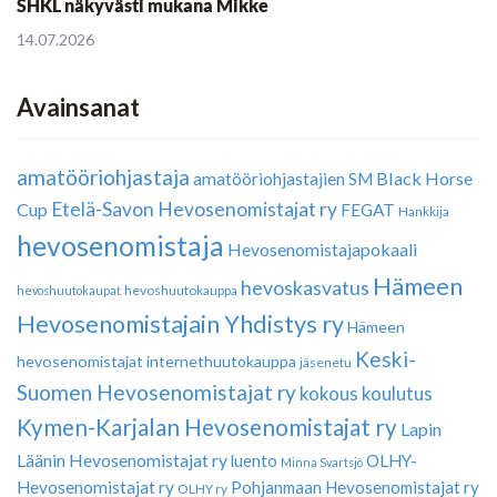
SHKL näkyvästi mukana Mikke
14.07.2026
Avainsanat
amatööriohjastaja
Black Horse
amatööriohjastajien SM
Etelä-Savon Hevosenomistajat ry
Cup
FEGAT
Hankkija
hevosenomistaja
Hevosenomistajapokaali
Hämeen
hevoskasvatus
hevoshuutokauppa
hevoshuutokaupat
Hevosenomistajain Yhdistys ry
Hämeen
Keski-
hevosenomistajat
internethuutokauppa
jäsenetu
Suomen Hevosenomistajat ry
kokous
koulutus
Kymen-Karjalan Hevosenomistajat ry
Lapin
Läänin Hevosenomistajat ry
luento
OLHY-
Minna Svartsjö
Hevosenomistajat ry
Pohjanmaan Hevosenomistajat ry
OLHY ry