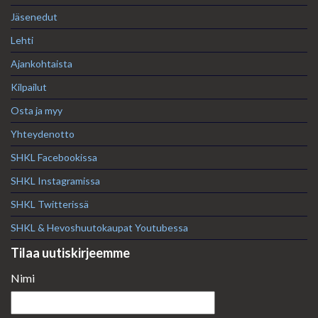
Jäsenedut
Lehti
Ajankohtaista
Kilpailut
Osta ja myy
Yhteydenotto
SHKL Facebookissa
SHKL Instagramissa
SHKL Twitterissä
SHKL & Hevoshuutokaupat Youtubessa
Tilaa uutiskirjeemme
Nimi