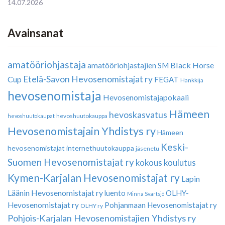
14.07.2026
Avainsanat
amatööriohjastaja
Black Horse
amatööriohjastajien SM
Etelä-Savon Hevosenomistajat ry
Cup
FEGAT
Hankkija
hevosenomistaja
Hevosenomistajapokaali
Hämeen
hevoskasvatus
hevoshuutokauppa
hevoshuutokaupat
Hevosenomistajain Yhdistys ry
Hämeen
Keski-
hevosenomistajat
internethuutokauppa
jäsenetu
Suomen Hevosenomistajat ry
kokous
koulutus
Kymen-Karjalan Hevosenomistajat ry
Lapin
Läänin Hevosenomistajat ry
luento
OLHY-
Minna Svartsjö
Hevosenomistajat ry
Pohjanmaan Hevosenomistajat ry
OLHY ry
Pohjois-Karjalan Hevosenomistajien Yhdistys ry