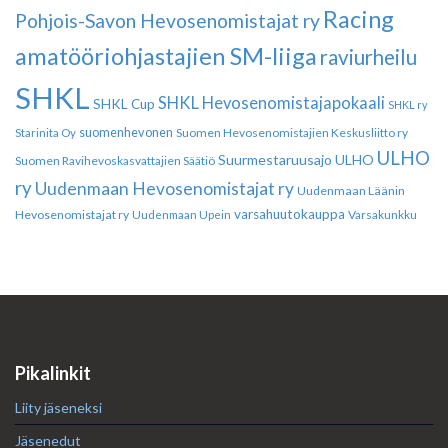
Racing
Pohjois-Savon Hevosenomistajat ry
amatööriohjastajien SM-liiga
raviurheilu
SHKL
SHKL Hevosenomistajapokaali
SHKL Cup
SHKL ry
suomenhevonen
Suomen Hevosenomistajien Keskusliitto ry
Starinita Oy
ULHO
Suurmestaruusajo
ULHO
Suomen Ravihevoskasvattajien Säätiö
ry
Uudenmaan Hevosenomistajat ry
Uudenmaan Läänin
varsahuutokauppa
Hevosenomistajat ry
Varsakunkku
Uudenmaan Upein
Pikalinkit
Liity jäseneksi
Jäsenedut