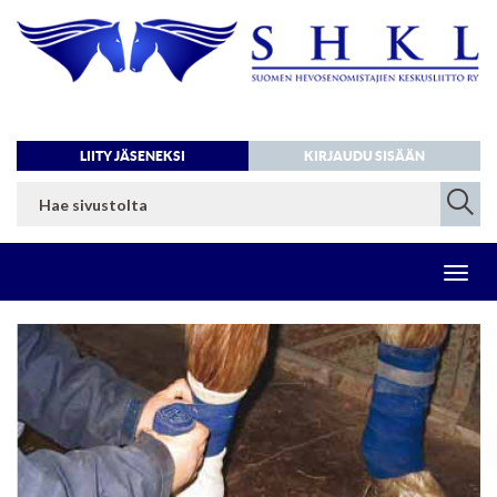
LIITY JÄSENEKSI
KIRJAUDU SISÄÄN
Toggl
navig