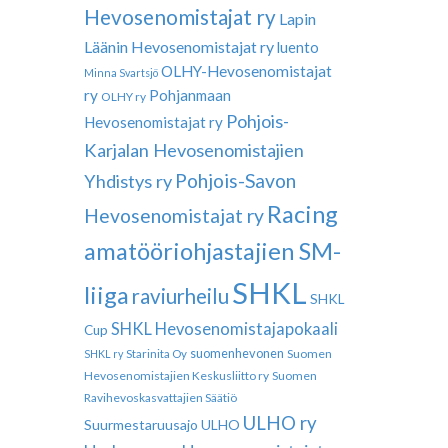
Hevosenomistajat ry
Lapin
Läänin Hevosenomistajat ry
luento
OLHY-Hevosenomistajat
Minna Svartsjö
ry
Pohjanmaan
OLHY ry
Pohjois-
Hevosenomistajat ry
Karjalan Hevosenomistajien
Pohjois-Savon
Yhdistys ry
Racing
Hevosenomistajat ry
amatööriohjastajien SM-
SHKL
liiga
raviurheilu
SHKL
SHKL Hevosenomistajapokaali
Cup
suomenhevonen
Suomen
SHKL ry
Starinita Oy
Hevosenomistajien Keskusliitto ry
Suomen
Ravihevoskasvattajien Säätiö
ULHO ry
Suurmestaruusajo
ULHO