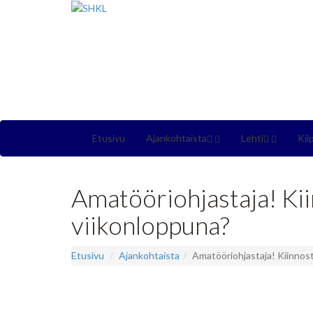
Etusivu
Ajankohtaista
Lehti
Kil
Amatööriohjastaja! Ki
viikonloppuna?
Etusivu
Ajankohtaista
Amatööriohjastaja! Kiinnos