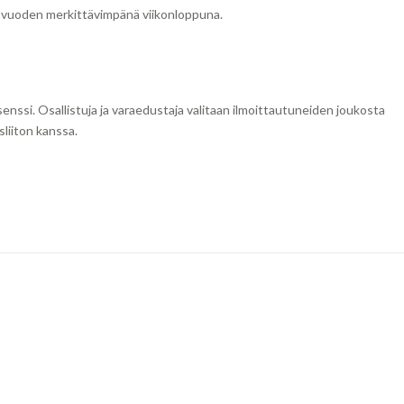
a vuoden merkittävimpänä viikonloppuna.
lisenssi. Osallistuja ja varaedustaja valitaan ilmoittautuneiden joukosta
iiton kanssa.