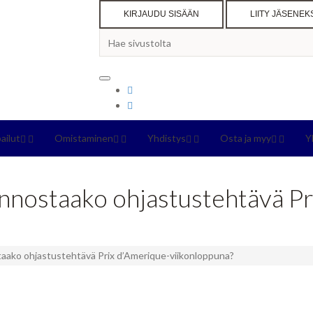
KIRJAUDU SISÄÄN
LIITY JÄSENEK
pailut
Omistaminen
Yhdistys
Osta ja myy
Y
innostaako ohjastustehtävä P
taako ohjastustehtävä Prix d’Amerique-viikonloppuna?