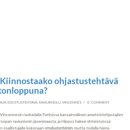
 Kiinnostaako ohjastustehtävä
ikonloppuna?
AJA
,
EDUSTUSTEHTÄVÄ
,
RAVIURHEILU
,
VINCENNES
0 : COMMENT
Vincennesin raviradalla Pariisissa kansainvälinen amatööriohjastajien
Euroopan raviunionin jäsenmaasta, ja Hippos hakee yhteistyössä
 osallistujalle kokonaan
omakustanteinen
, mutta todella hieno