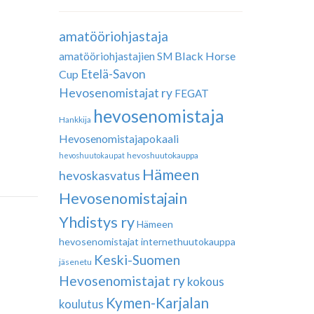
amatööriohjastaja
Black Horse
amatööriohjastajien SM
Etelä-Savon
Cup
Hevosenomistajat ry
FEGAT
hevosenomistaja
Hankkija
Hevosenomistajapokaali
hevoshuutokauppa
hevoshuutokaupat
Hämeen
hevoskasvatus
Hevosenomistajain
Yhdistys ry
Hämeen
hevosenomistajat
internethuutokauppa
Keski-Suomen
jäsenetu
Hevosenomistajat ry
kokous
Kymen-Karjalan
koulutus