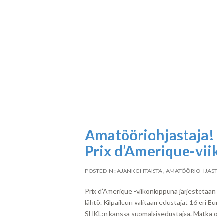
Amatööriohjastaja!
Prix d’Amerique-vi
POSTED IN :
AJANKOHTAISTA
,
AMATÖÖRIOHJAST
Prix d’Amerique -viikonloppuna järjestetään 
lähtö. Kilpailuun valitaan edustajat 16 eri 
SHKL:n kanssa suomalaisedustajaa. Matka on