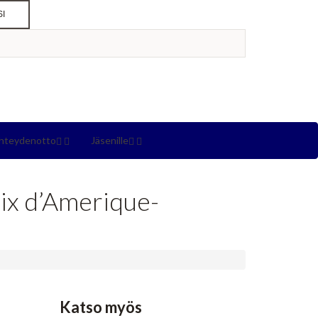
SI
hteydenotto
Jäsenille
rix d’Amerique-
Katso myös