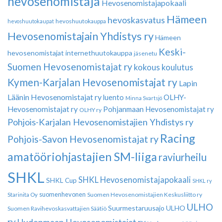
hevosenomistaja
Hevosenomistajapokaali
Hämeen
hevoskasvatus
hevoshuutokauppa
hevoshuutokaupat
Hevosenomistajain Yhdistys ry
Hämeen
Keski-
hevosenomistajat
internethuutokauppa
jäsenetu
Suomen Hevosenomistajat ry
kokous
koulutus
Kymen-Karjalan Hevosenomistajat ry
Lapin
Läänin Hevosenomistajat ry
luento
OLHY-
Minna Svartsjö
Hevosenomistajat ry
Pohjanmaan Hevosenomistajat ry
OLHY ry
Pohjois-Karjalan Hevosenomistajien Yhdistys ry
Racing
Pohjois-Savon Hevosenomistajat ry
amatööriohjastajien SM-liiga
raviurheilu
SHKL
SHKL Hevosenomistajapokaali
SHKL Cup
SHKL ry
suomenhevonen
Suomen Hevosenomistajien Keskusliitto ry
Starinita Oy
ULHO
Suurmestaruusajo
ULHO
Suomen Ravihevoskasvattajien Säätiö
ry