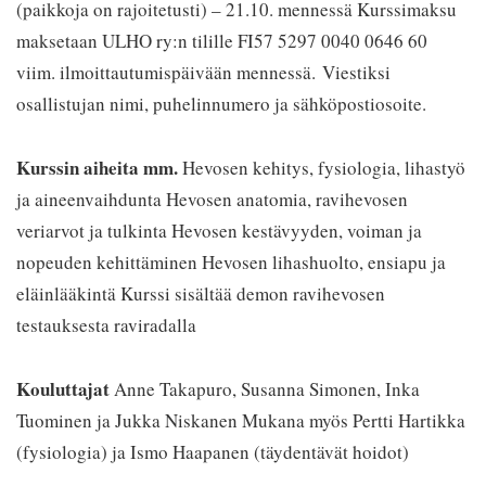
(paikkoja on rajoitetusti) – 21.10. mennessä Kurssimaksu
maksetaan ULHO ry:n tilille FI57 5297 0040 0646 60
viim. ilmoittautumispäivään mennessä. Viestiksi
osallistujan nimi, puhelinnumero ja sähköpostiosoite.
Kurssin aiheita mm.
Hevosen kehitys, fysiologia, lihastyö
ja aineenvaihdunta Hevosen anatomia, ravihevosen
veriarvot ja tulkinta Hevosen kestävyyden, voiman ja
nopeuden kehittäminen Hevosen lihashuolto, ensiapu ja
eläinlääkintä Kurssi sisältää demon ravihevosen
testauksesta raviradalla
Kouluttajat
Anne Takapuro, Susanna Simonen, Inka
Tuominen ja Jukka Niskanen Mukana myös Pertti Hartikka
(fysiologia) ja Ismo Haapanen (täydentävät hoidot)