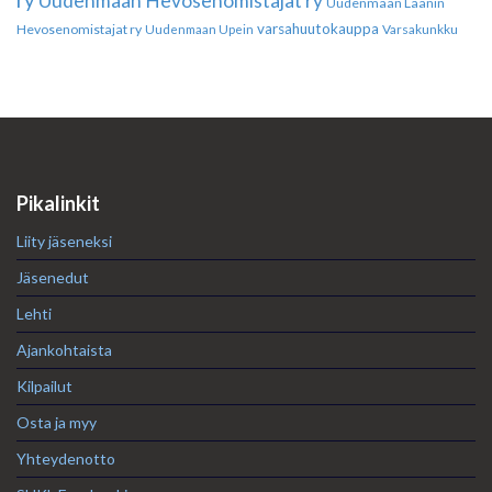
Uudenmaan Hevosenomistajat ry
Uudenmaan Läänin
varsahuutokauppa
Hevosenomistajat ry
Varsakunkku
Uudenmaan Upein
Pikalinkit
Liity jäseneksi
Jäsenedut
Lehti
Ajankohtaista
Kilpailut
Osta ja myy
Yhteydenotto