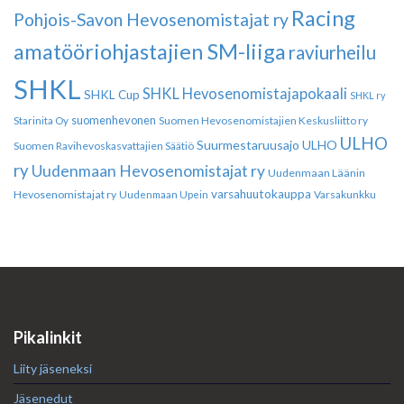
Racing
Pohjois-Savon Hevosenomistajat ry
amatööriohjastajien SM-liiga
raviurheilu
SHKL
SHKL Hevosenomistajapokaali
SHKL Cup
SHKL ry
suomenhevonen
Suomen Hevosenomistajien Keskusliitto ry
Starinita Oy
ULHO
Suurmestaruusajo
ULHO
Suomen Ravihevoskasvattajien Säätiö
ry
Uudenmaan Hevosenomistajat ry
Uudenmaan Läänin
varsahuutokauppa
Hevosenomistajat ry
Varsakunkku
Uudenmaan Upein
Pikalinkit
Liity jäseneksi
Jäsenedut