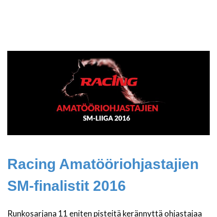
Racing Amatööriohjastajien
SM-finalistit 2016
Runkosarjana 11 eniten pisteitä kerännyttä ohjastajaa