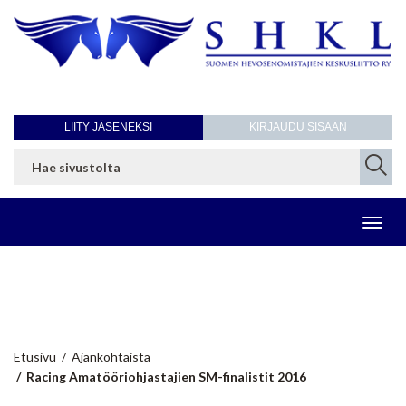
LIITY JÄSENEKSI
KIRJAUDU SISÄÄN
Toggl
navig
Racing Amatööriohjastajien SM-
finalistit 2016
Etusivu
Ajankohtaista
Racing Amatööriohjastajien SM-finalistit 2016