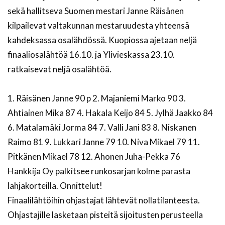
sekä hallitseva Suomen mestari Janne Räisänen
kilpailevat valtakunnan mestaruudesta yhteensä
kahdeksassa osalähdössä. Kuopiossa ajetaan neljä
finaaliosalähtöä 16.10. ja Ylivieskassa 23.10.
ratkaisevat neljä osalähtöä.
1. Räisänen Janne 90 p 2. Majaniemi Marko 90 3.
Ahtiainen Mika 87 4. Hakala Keijo 84 5. Jylhä Jaakko 84
6. Matalamäki Jorma 84 7. Valli Jani 83 8. Niskanen
Raimo 81 9. Lukkari Janne 79 10. Niva Mikael 79 11.
Pitkänen Mikael 78 12. Ahonen Juha-Pekka 76
Hankkija Oy palkitsee runkosarjan kolme parasta
lahjakorteilla. Onnittelut!
Finaalilähtöihin ohjastajat lähtevät nollatilanteesta.
Ohjastajille lasketaan pisteitä sijoitusten perusteella