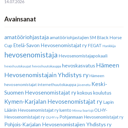
14.07.2026
Avainsanat
amatööriohjastaja
Black Horse
amatööriohjastajien SM
Etelä-Savon Hevosenomistajat ry
Cup
FEGAT
Hankkija
hevosenomistaja
Hevosenomistajapokaali
Hämeen
hevoskasvatus
hevoshuutokauppa
hevoshuutokaupat
Hevosenomistajain Yhdistys ry
Hämeen
Keski-
hevosenomistajat
internethuutokauppa
jäsenetu
Suomen Hevosenomistajat ry
kokous
koulutus
Kymen-Karjalan Hevosenomistajat ry
Lapin
Läänin Hevosenomistajat ry
luento
OLHY-
Minna Svartsjö
Hevosenomistajat ry
Pohjanmaan Hevosenomistajat ry
OLHY ry
Pohjois-Karjalan Hevosenomistajien Yhdistys ry