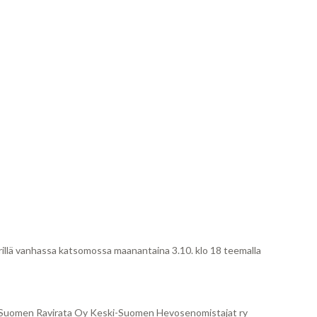
rillä vanhassa katsomossa maanantaina 3.10. klo 18 teemalla
i-Suomen Ravirata Oy Keski-Suomen Hevosenomistajat ry