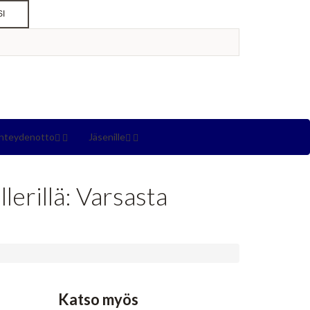
SI
hteydenotto
Jäsenille
erillä: Varsasta
Katso myös