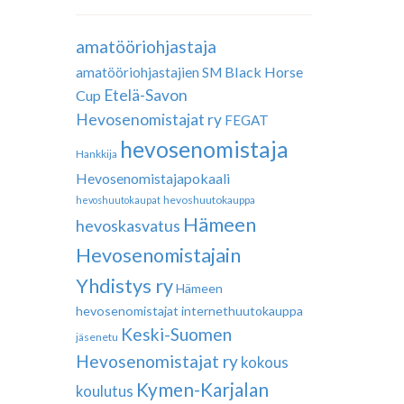
amatööriohjastaja
Black Horse
amatööriohjastajien SM
Etelä-Savon
Cup
Hevosenomistajat ry
FEGAT
hevosenomistaja
Hankkija
Hevosenomistajapokaali
hevoshuutokauppa
hevoshuutokaupat
Hämeen
hevoskasvatus
Hevosenomistajain
Yhdistys ry
Hämeen
hevosenomistajat
internethuutokauppa
Keski-Suomen
jäsenetu
Hevosenomistajat ry
kokous
Kymen-Karjalan
koulutus