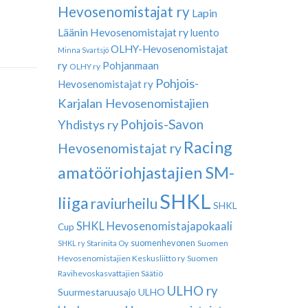
Hevosenomistajat ry
Lapin
Läänin Hevosenomistajat ry
luento
OLHY-Hevosenomistajat
Minna Svartsjö
ry
Pohjanmaan
OLHY ry
Pohjois-
Hevosenomistajat ry
Karjalan Hevosenomistajien
Pohjois-Savon
Yhdistys ry
Racing
Hevosenomistajat ry
amatööriohjastajien SM-
SHKL
liiga
raviurheilu
SHKL
SHKL Hevosenomistajapokaali
Cup
suomenhevonen
Suomen
SHKL ry
Starinita Oy
Hevosenomistajien Keskusliitto ry
Suomen
Ravihevoskasvattajien Säätiö
ULHO ry
Suurmestaruusajo
ULHO