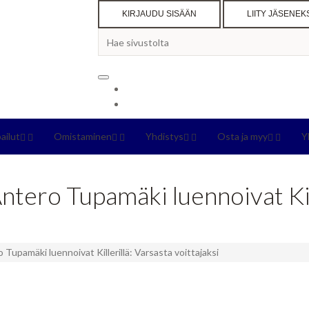
KIRJAUDU SISÄÄN
LIITY JÄSENEK
pailut
Omistaminen
Yhdistys
Osta ja myy
Y
tero Tupamäki luennoivat Kill
Tupamäki luennoivat Killerillä: Varsasta voittajaksi