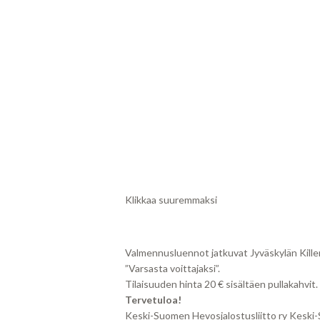
Klikkaa suuremmaksi
Valmennusluennot jatkuvat Jyväskylän Kille
”Varsasta voittajaksi”.
Tilaisuuden hinta 20 € sisältäen pullakahvit.
Tervetuloa!
Keski-Suomen Hevosjalostusliitto ry Kesk