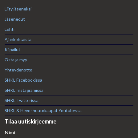
Liity jäseneksi
Jäsenedut
Lehti
Ajankohtaista
Kilpailut
Osta ja myy
Yhteydenotto
SHKL Facebookissa
SHKL Instagramissa
SHKL Twitterissä
SHKL & Hevoshuutokaupat Youtubessa
Tilaa uutiskirjeemme
Nimi