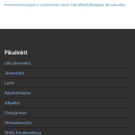
varsahuutokauppa
Hevosenomistajat ry
Varsakunkku
Uudenmaan Upein
Pikalinkit
Liity jäseneksi
Jäsenedut
Lehti
Ajankohtaista
Kilpailut
Osta ja myy
Yhteydenotto
SHKL Facebookissa