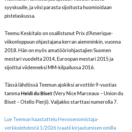
syyskuulle, ja viisi parasta sijoitusta huomioidaan
pistelaskussa.
Teemu Keskitalo on osallistunut Prix d’Amerique-
viikonloppuun ohjastajana kerran aiemminkin, vuonna
2018. Hän on myös amatööriohjastajien Suomen
mestari vuodelta 2014, Euroopan mestari 2015 ja
sijoittui viidenneksi MM-kilpailussa 2016.
Tässä lähdössä Teemun ajokiksi arvottiin 9-vuotias
tamma
Heidi du Biset
(Very Nice Marceaux – Union du
Biset – Otello Pierji). Valjakko starttasi numerolla 7.
Lue Teemun haastattelu Hevosenomistaja-
verkkolehdestä 1/2026 (vaatii kirjautumisen omilla