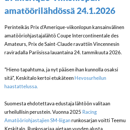
amatöörilähdössä 24.1.2026
Perinteikäs Prix d’Amerique-viikonlopun kansainvälinen
amatööriohjastajalähtö Coupe Intercontinentale des
Amateurs, Prix de Saint-Claude ravattiin Vincennesin
raviradalla Pariisissa lauantaina 24. tammikuuta 2026.
”Hieno tapahtuma, ja nyt pääsen ihan kunnolla osaksi
sitä”, Keskitalo kertoi etukäteen
Hevosurheilun
haastattelussa.
Suomesta ehdotettava edustaja lähtöön valitaan
urheilullisin perustein. Vuonna 2025
Racing
Amatööriohjastajien SM-liigan
runkosarjan voitti Teemu
Keskitalo. Runkosarjaa ajetaan vuoden alusta