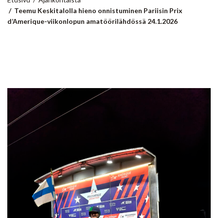
Teemu Keskitalolla hieno onnistuminen Pariisin Prix
d’Amerique-viikonlopun amatöörilähdössä 24.1.2026