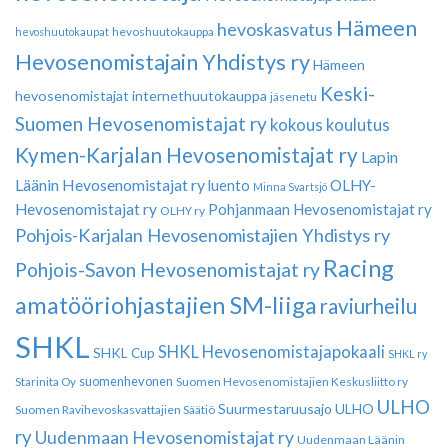
Hämeen
hevoskasvatus
hevoshuutokauppa
hevoshuutokaupat
Hevosenomistajain Yhdistys ry
Hämeen
Keski-
hevosenomistajat
internethuutokauppa
jäsenetu
Suomen Hevosenomistajat ry
kokous
koulutus
Kymen-Karjalan Hevosenomistajat ry
Lapin
Läänin Hevosenomistajat ry
luento
OLHY-
Minna Svartsjö
Hevosenomistajat ry
Pohjanmaan Hevosenomistajat ry
OLHY ry
Pohjois-Karjalan Hevosenomistajien Yhdistys ry
Racing
Pohjois-Savon Hevosenomistajat ry
amatööriohjastajien SM-liiga
raviurheilu
SHKL
SHKL Hevosenomistajapokaali
SHKL Cup
SHKL ry
suomenhevonen
Suomen Hevosenomistajien Keskusliitto ry
Starinita Oy
ULHO
Suurmestaruusajo
ULHO
Suomen Ravihevoskasvattajien Säätiö
ry
Uudenmaan Hevosenomistajat ry
Uudenmaan Läänin