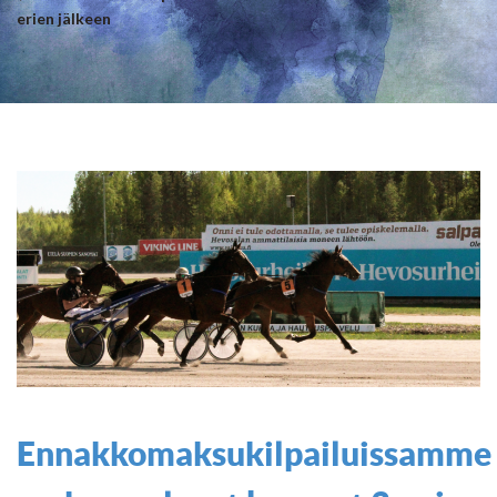
erien jälkeen
Ennakkomaksukilpailuissamme