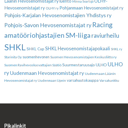
Läänin Hevosenomistajat ry
luento
OLHY-
Minna Svartsjö
Hevosenomistajat ry
Pohjanmaan Hevosenomistajat ry
OLHY ry
Pohjois-Karjalan Hevosenomistajien Yhdistys ry
Racing
Pohjois-Savon Hevosenomistajat ry
amatööriohjastajien SM-liiga
raviurheilu
SHKL
SHKL Hevosenomistajapokaali
SHKL Cup
SHKL ry
suomenhevonen
Suomen Hevosenomistajien Keskusliitto ry
Starinita Oy
ULHO
Suurmestaruusajo
ULHO
Suomen Ravihevoskasvattajien Säätiö
ry
Uudenmaan Hevosenomistajat ry
Uudenmaan Läänin
varsahuutokauppa
Hevosenomistajat ry
Varsakunkku
Uudenmaan Upein
Pikalinkit