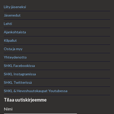
Liity jäseneksi
Jäsenedut
Lehti
Ajankohtaista
Kilpailut
Osta ja myy
Yhteydenotto
SHKL Facebookissa
SHKL Instagramissa
SHKL Twitterissä
SHKL & Hevoshuutokaupat Youtubessa
Tilaa uutiskirjeemme
Nimi