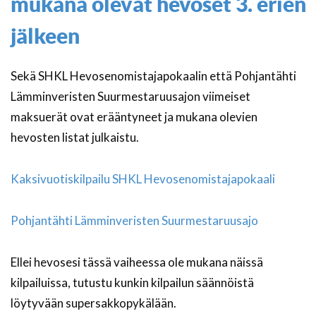
mukana olevat hevoset 3. erien
jälkeen
Sekä SHKL Hevosenomistajapokaalin että Pohjantähti
Lämminveristen Suurmestaruusajon viimeiset
maksuerät ovat erääntyneet ja mukana olevien
hevosten listat julkaistu.
Kaksivuotiskilpailu SHKL Hevosenomistajapokaali
Pohjantähti Lämminveristen Suurmestaruusajo
Ellei hevosesi tässä vaiheessa ole mukana näissä
kilpailuissa, tutustu kunkin kilpailun säännöistä
löytyvään supersakkopykälään.