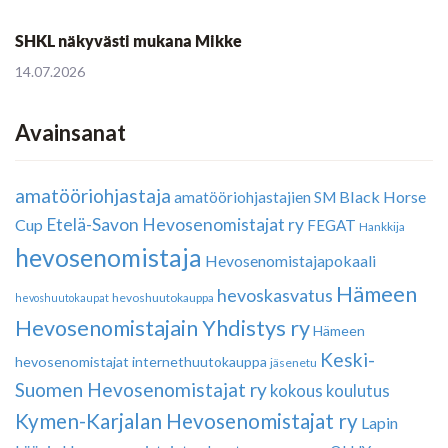
SHKL näkyvästi mukana Mikke
14.07.2026
Avainsanat
amatööriohjastaja
Black Horse
amatööriohjastajien SM
Etelä-Savon Hevosenomistajat ry
Cup
FEGAT
Hankkija
hevosenomistaja
Hevosenomistajapokaali
Hämeen
hevoskasvatus
hevoshuutokauppa
hevoshuutokaupat
Hevosenomistajain Yhdistys ry
Hämeen
Keski-
hevosenomistajat
internethuutokauppa
jäsenetu
Suomen Hevosenomistajat ry
kokous
koulutus
Kymen-Karjalan Hevosenomistajat ry
Lapin