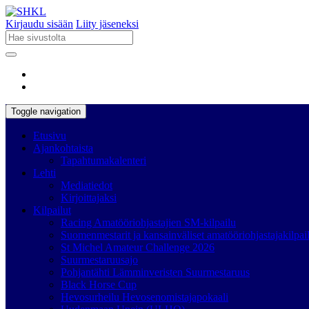
Kirjaudu sisään
Liity jäseneksi
Toggle navigation
Etusivu
Ajankohtaista
Tapahtumakalenteri
Lehti
Mediatiedot
Kirjoittajaksi
Kilpailut
Racing Amatööriohjastajien SM-kilpailu
Suomenmestarit ja kansainväliset amatööriohjastajakilpai
St Michel Amateur Challenge 2026
Suurmestaruusajo
Pohjantähti Lämminveristen Suurmestaruus
Black Horse Cup
Hevosurheilu Hevosenomistajapokaali