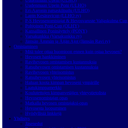
Uudenmaan Upein (ULHO)
Uudenmaan Upein Poni (ULHO)
Eri-Aaronin patsaskilpailu (ULHO)
Lapin Kesäravicup (LLHO ry)
P-S Hevosenomistajat & Hevosvaruste Valjaskulma Cup 
Pohjoinen Poni-Cup (OLHY)
Kansallinen Poninäyttely (PONY)
Varsakunkku (Varsakunkku ry)
Jämsän Ämmän ja Äijän Ajot (Jämsän Ravi ry)
Omistaminen
Mitä tulee ottaa huomioon ennen kuin ostaa hevosen?
Hevosen hankkiminen
Ravihevosen omistamisen kustannuksia
Ratsuhevosen omistamisen kustannuksia
Ravihevosen yhteisomistus
Ratsuhevosen yhteisomistus
Haluan koota kimpan hevoseni ympärille
Laatukimppamerkki
Koulutettujen kimpanvetäjien yhteystietolista
Hevosenomistajan opas
Matkalla hevosen omistajaksi-opas
Hevosesta luopuminen
Hyödyllisiä linkkejä
Yhdistys
Jäsenedut