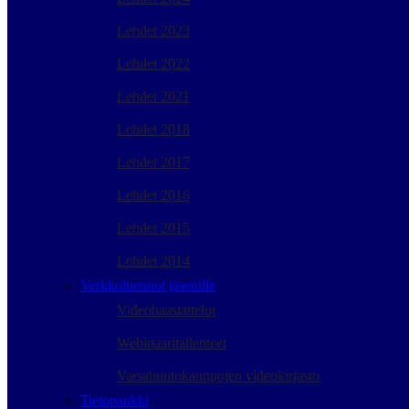
Lehdet 2023
Lehdet 2022
Lehdet 2021
Lehdet 2018
Lehdet 2017
Lehdet 2016
Lehdet 2015
Lehdet 2014
Verkkoluennot jäsenille
Videohaastattelut
Webinaaritallenteet
Varsahuutokauppojen videokirjasto
Tietopankki