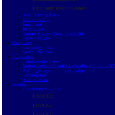
Lapin läänin Hevosenomistajat ry
SHKL:n strategia 2024
Keinoemovälitys
Jäsenmäärät
Jäsentuotteet
Suomen Ravihevoskasvattajien Säätiö
Tietosuojaseloste
Osta ja myy
Osta ja myy -palsta
Varsahuutokauppa
Yhteydenotto
Toimiston yhteystiedot
Suomen Hevosenomistajien Keskusliitto ry:n hallitus 20
Paikallisyhdistysten puheenjohtajat ja sihteerit
Lomakepohjat
Anna palautetta
Jäsenille
Hevosenomistaja-lehdet
Lehdet 2026
Lehdet 2025
Lehdet 2024