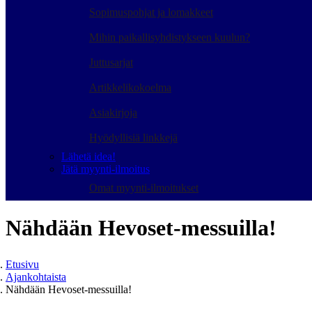
Sopimuspohjat ja lomakkeet
Mihin paikallisyhdistykseen kuulun?
Juttusarjat
Artikkelikokoelma
Asiakirjoja
Hyödyllisiä linkkejä
Lähetä idea!
Jätä myynti-ilmoitus
Omat myynti-ilmoitukset
Nähdään Hevoset-messuilla!
Etusivu
Ajankohtaista
Nähdään Hevoset-messuilla!