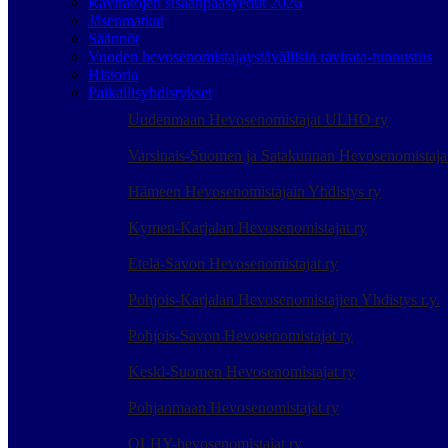
Raviratojen sisäänpääsyedut 2026
Jäsenmatkat
Säännöt
Vuoden hevosenomistajaystävällisin ravirata-tunnustus
Historia
Paikallisyhdistykset
Uudenmaan Hevosenomistajat ULHO ry
Varsinais-Suomen ja Satakunnan Hevosenomistaj
Hämeen Hevosenomistajain Yhdistys ry
Kymen-Karjalan Hevosenomistajat ry
Etelä-Savon Hevosenomistajat ry
Pohjois-Karjalan Hevosenomistajien Yhdistys r.y.
Pohjois-Savon Hevosenomistajat ry
Keski-Suomen Hevosenomistajat ry
Pohjanmaan Hevosenomistajat ry
OLHY-hevosenomistajat ry