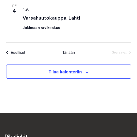
Näkym
PE
4.9.
4
navigo
Varsahuutokauppa, Lahti
Jokimaan ravikeskus
Tapahtumat
Edelliset
Tänään
Seuraavat
Tapahtumat
Tilaa kalenteriin
Pikalinkit