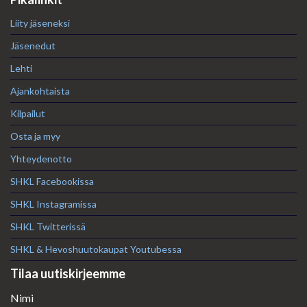
Liity jäseneksi
Jäsenedut
Lehti
Ajankohtaista
Kilpailut
Osta ja myy
Yhteydenotto
SHKL Facebookissa
SHKL Instagramissa
SHKL Twitterissä
SHKL & Hevoshuutokaupat Youtubessa
Tilaa uutiskirjeemme
Nimi