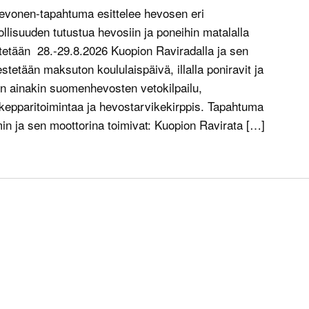
vonen-tapahtuma esittelee hevosen eri
llisuuden tutustua hevosiin ja poneihin matalalla
tetään 28.-29.8.2026 Kuopion Raviradalla ja sen
stetään maksuton koululaispäivä, illalla poniravit ja
on ainakin suomenhevosten vetokilpailu,
 kepparitoimintaa ja hevostarvikekirppis. Tapahtuma
in ja sen moottorina toimivat: Kuopion Ravirata […]