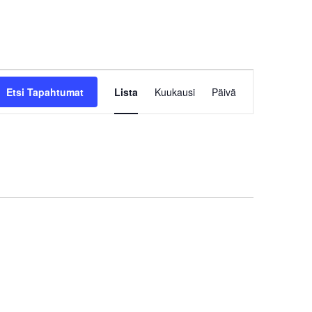
Tapahtuma
Etsi Tapahtumat
Lista
Kuukausi
Päivä
Views
Navigation