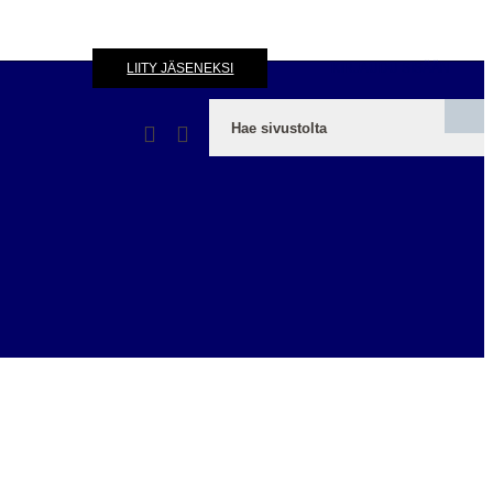
LIITY JÄSENEKSI
KIRJAUDU SISÄÄN