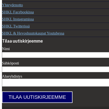
Yhteydenotto
SHKL Facebookissa
SHKL Instagramissa
SHKL Twitterissä
SHKL & Hevoshuutokaupat Youtubessa
Tilaa uutiskirjeemme
Nimi
Sähköposti
Alueyhdistys
TILAA UUTISKIRJEEMME