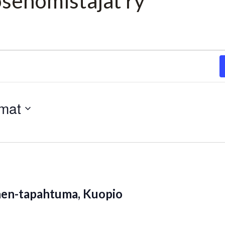
senomistajat ry
umat
en-tapahtuma, Kuopio