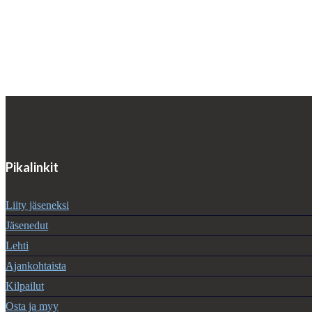
Pikalinkit
Liity jäseneksi
Jäsenedut
Lehti
Ajankohtaista
Kilpailut
Osta ja myy