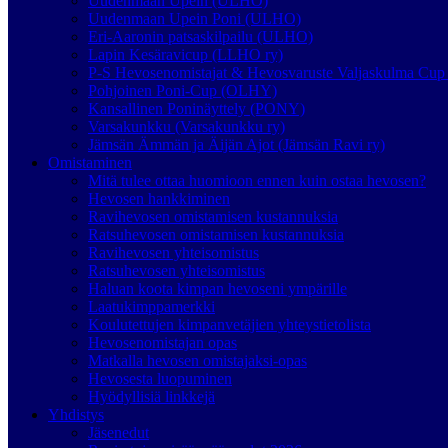
Uudenmaan Upein (ULHO)
Uudenmaan Upein Poni (ULHO)
Eri-Aaronin patsaskilpailu (ULHO)
Lapin Kesäravicup (LLHO ry)
P-S Hevosenomistajat & Hevosvaruste Valjaskulma Cup 
Pohjoinen Poni-Cup (OLHY)
Kansallinen Poninäyttely (PONY)
Varsakunkku (Varsakunkku ry)
Jämsän Ämmän ja Äijän Ajot (Jämsän Ravi ry)
Omistaminen
Mitä tulee ottaa huomioon ennen kuin ostaa hevosen?
Hevosen hankkiminen
Ravihevosen omistamisen kustannuksia
Ratsuhevosen omistamisen kustannuksia
Ravihevosen yhteisomistus
Ratsuhevosen yhteisomistus
Haluan koota kimpan hevoseni ympärille
Laatukimppamerkki
Koulutettujen kimpanvetäjien yhteystietolista
Hevosenomistajan opas
Matkalla hevosen omistajaksi-opas
Hevosesta luopuminen
Hyödyllisiä linkkejä
Yhdistys
Jäsenedut