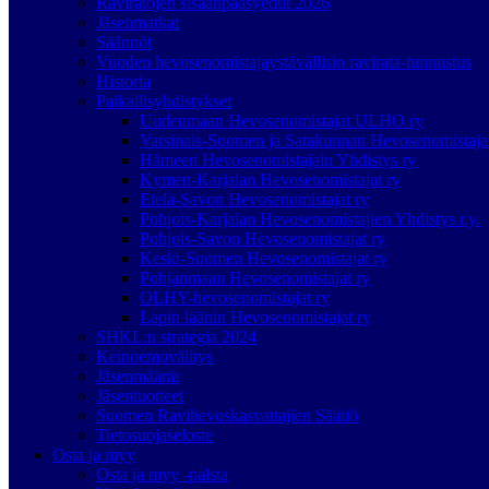
Raviratojen sisäänpääsyedut 2026
Jäsenmatkat
Säännöt
Vuoden hevosenomistajaystävällisin ravirata-tunnustus
Historia
Paikallisyhdistykset
Uudenmaan Hevosenomistajat ULHO ry
Varsinais-Suomen ja Satakunnan Hevosenomistaj
Hämeen Hevosenomistajain Yhdistys ry
Kymen-Karjalan Hevosenomistajat ry
Etelä-Savon Hevosenomistajat ry
Pohjois-Karjalan Hevosenomistajien Yhdistys r.y.
Pohjois-Savon Hevosenomistajat ry
Keski-Suomen Hevosenomistajat ry
Pohjanmaan Hevosenomistajat ry
OLHY-hevosenomistajat ry
Lapin läänin Hevosenomistajat ry
SHKL:n strategia 2024
Keinoemovälitys
Jäsenmäärät
Jäsentuotteet
Suomen Ravihevoskasvattajien Säätiö
Tietosuojaseloste
Osta ja myy
Osta ja myy -palsta