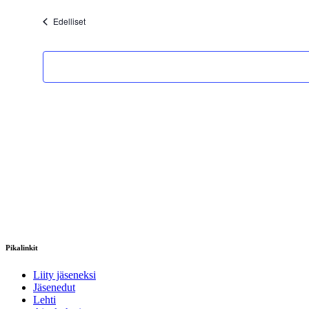
päivä.
Tapahtumat
Edelliset
Pikalinkit
Liity jäseneksi
Jäsenedut
Lehti