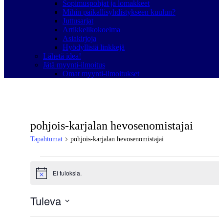
Sopimuspohjat ja lomakkeet
Mihin paikallisyhdistykseen kuulun?
Juttusarjat
Artikkelikokoelma
Asiakirjoja
Hyödyllisiä linkkejä
Lähetä idea!
Jätä myynti-ilmoitus
Omat myynti-ilmoitukset
pohjois-karjalan hevosenomistajai
Tapahtumat
pohjois-karjalan hevosenomistajai
Tapahtumat
Ei tuloksia.
Notice
Tuleva
Valitse