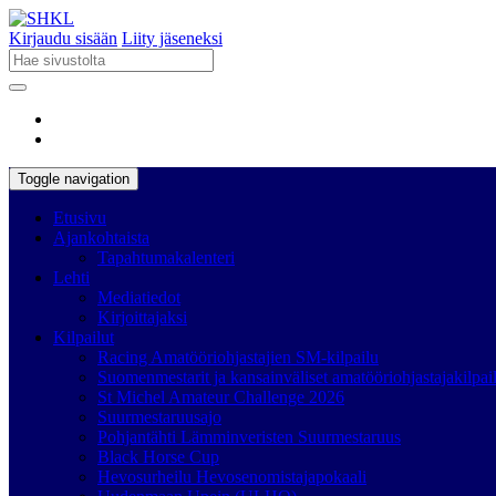
Kirjaudu sisään
Liity jäseneksi
Toggle navigation
Etusivu
Ajankohtaista
Tapahtumakalenteri
Lehti
Mediatiedot
Kirjoittajaksi
Kilpailut
Racing Amatööriohjastajien SM-kilpailu
Suomenmestarit ja kansainväliset amatööriohjastajakilpai
St Michel Amateur Challenge 2026
Suurmestaruusajo
Pohjantähti Lämminveristen Suurmestaruus
Black Horse Cup
Hevosurheilu Hevosenomistajapokaali