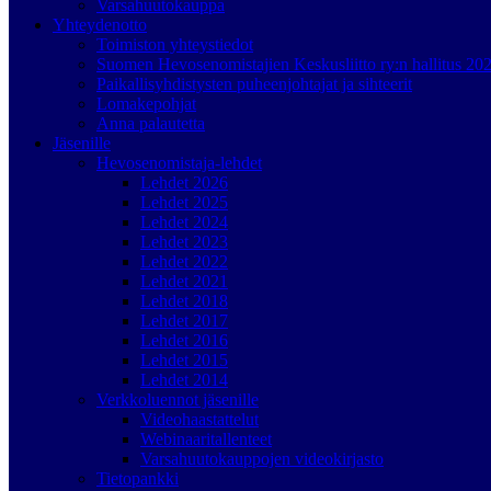
Varsahuutokauppa
Yhteydenotto
Toimiston yhteystiedot
Suomen Hevosenomistajien Keskusliitto ry:n hallitus 20
Paikallisyhdistysten puheenjohtajat ja sihteerit
Lomakepohjat
Anna palautetta
Jäsenille
Hevosenomistaja-lehdet
Lehdet 2026
Lehdet 2025
Lehdet 2024
Lehdet 2023
Lehdet 2022
Lehdet 2021
Lehdet 2018
Lehdet 2017
Lehdet 2016
Lehdet 2015
Lehdet 2014
Verkkoluennot jäsenille
Videohaastattelut
Webinaaritallenteet
Varsahuutokauppojen videokirjasto
Tietopankki