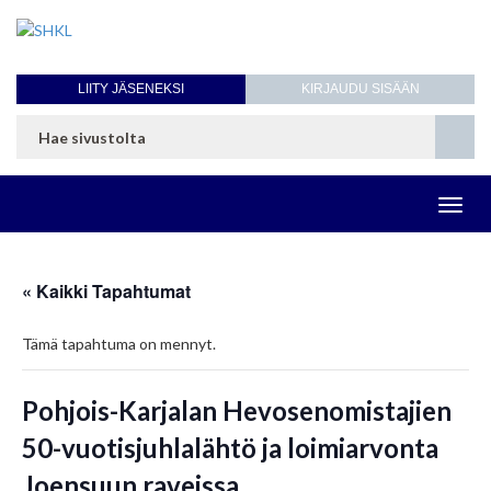
LIITY JÄSENEKSI
KIRJAUDU SISÄÄN
Toggl
navig
« Kaikki Tapahtumat
Tämä tapahtuma on mennyt.
Pohjois-Karjalan Hevosenomistajien
50-vuotisjuhlalähtö ja loimiarvonta
Joensuun raveissa