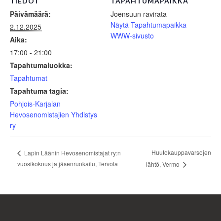
TIEDOT
TAPAHTUMAPAIKKA
Päivämäärä:
Joensuun ravirata
Näytä Tapahtumapaikka
2.12.2025
WWW-sivusto
Aika:
17:00 - 21:00
Tapahtumaluokka:
Tapahtumat
Tapahtuma tagia:
Pohjois-Karjalan
Hevosenomistajien Yhdistys
ry
Huutokauppavarsojen
Lapin Läänin Hevosenomistajat ry:n
vuosikokous ja jäsenruokailu, Tervola
lähtö, Vermo