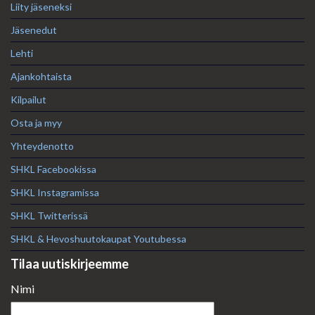
Liity jäseneksi
Jäsenedut
Lehti
Ajankohtaista
Kilpailut
Osta ja myy
Yhteydenotto
SHKL Facebookissa
SHKL Instagramissa
SHKL Twitterissä
SHKL & Hevoshuutokaupat Youtubessa
Tilaa uutiskirjeemme
Nimi