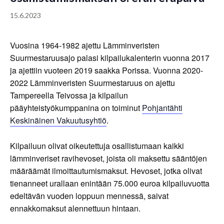
15.6.2023
​Vuosina 1964-1982 ajettu Lämminveristen
Suurmestaruusajo palasi kilpailukalenterin vuonna 2017
ja ajettiin vuoteen 2019 saakka Porissa. Vuonna 2020-
2022 Lämminveristen Suurmestaruus on ajettu
Tampereella Teivossa ja kilpailun
pääyhteistyökumppanina on toiminut
Pohjantähti
Keskinäinen Vakuutusyhtiö
.
Kilpailuun olivat oikeutettuja osallistumaan kaikki
lämminveriset ravihevoset, joista oli maksettu sääntöjen
määräämät ilmoittautumismaksut. Hevoset, jotka olivat
tienanneet urallaan enintään 75.000 euroa kilpailuvuotta
edeltävän vuoden loppuun mennessä, saivat
ennakkomaksut alennettuun hintaan.