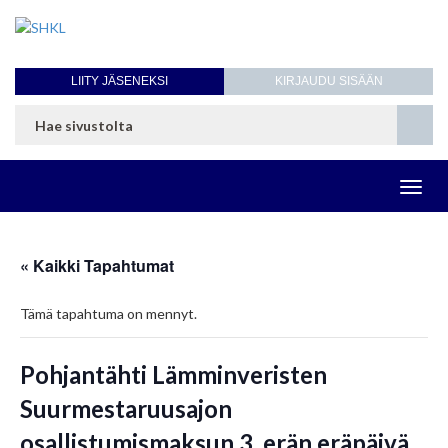
LIITY JÄSENEKSI
KIRJAUDU SISÄÄN
Toggl
navig
« Kaikki Tapahtumat
Tämä tapahtuma on mennyt.
Pohjantähti Lämminveristen
Suurmestaruusajon
osallistumismaksun 3. erän eräpäivä