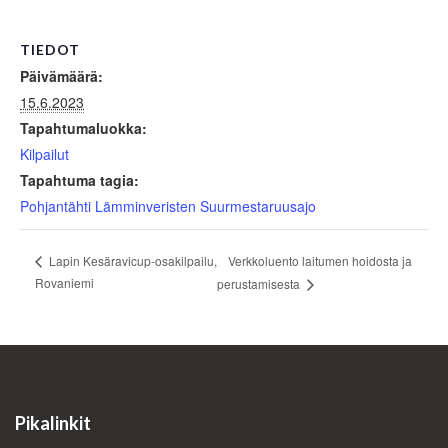
TIEDOT
Päivämäärä:
15.6.2023
Tapahtumaluokka:
Kilpailut
Tapahtuma tagia:
Pohjantähti Lämminveristen Suurmestaruusajo
Verkkoluento laitumen hoidosta ja
Lapin Kesäravicup-osakilpailu,
Rovaniemi
perustamisesta
Pikalinkit