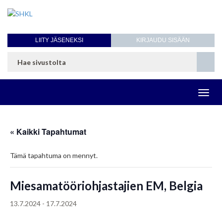
LIITY JÄSENEKSI
KIRJAUDU SISÄÄN
Toggl
navig
« Kaikki Tapahtumat
Tämä tapahtuma on mennyt.
Miesamatööriohjastajien EM, Belgia
13.7.2024
-
17.7.2024