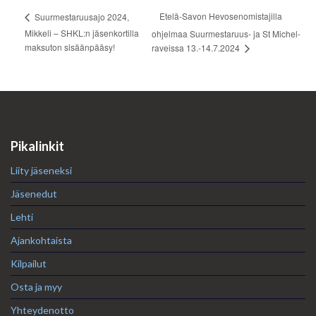
Etelä-Savon Hevosenomistajilla
Suurmestaruusajo 2024,
Mikkeli – SHKL:n jäsenkortilla
ohjelmaa Suurmestaruus- ja St Michel-
maksuton sisäänpääsy!
raveissa 13.-14.7.2024
Pikalinkit
Liity jäseneksi
Jäsenedut
Lehti
Ajankohtaista
Kilpailut
Osta ja myy
Yhteydenotto