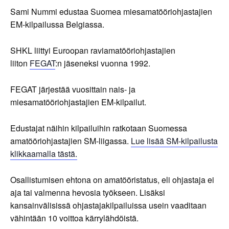
Sami Nummi edustaa Suomea miesamatööriohjastajien
EM-kilpailussa Belgiassa.
SHKL liittyi Euroopan raviamatööriohjastajien
liiton
FEGAT
:n jäseneksi vuonna 1992.
FEGAT järjestää vuosittain nais- ja
miesamatööriohjastajien EM-kilpailut.
Edustajat näihin kilpailuihin ratkotaan Suomessa
amatööriohjastajien SM-liigassa.
Lue lisää SM-kilpailusta
klikkaamalla tästä.
Osallistumisen ehtona on amatööristatus, eli ohjastaja ei
aja tai valmenna hevosia työkseen. Lisäksi
kansainvälisissä ohjastajakilpailuissa usein vaaditaan
vähintään 10 voittoa kärrylähdöistä.