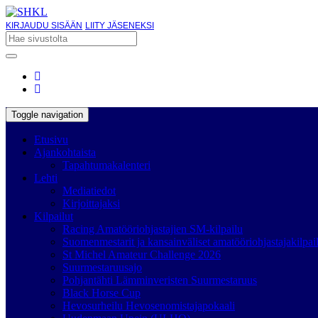
KIRJAUDU SISÄÄN
LIITY JÄSENEKSI
Toggle navigation
Etusivu
Ajankohtaista
Tapahtumakalenteri
Lehti
Mediatiedot
Kirjoittajaksi
Kilpailut
Racing Amatööriohjastajien SM-kilpailu
Suomenmestarit ja kansainväliset amatööriohjastajakilpai
St Michel Amateur Challenge 2026
Suurmestaruusajo
Pohjantähti Lämminveristen Suurmestaruus
Black Horse Cup
Hevosurheilu Hevosenomistajapokaali