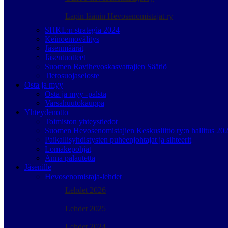
Lapin läänin Hevosenomistajat ry
SHKL:n strategia 2024
Keinoemovälitys
Jäsenmäärät
Jäsentuotteet
Suomen Ravihevoskasvattajien Säätiö
Tietosuojaseloste
Osta ja myy
Osta ja myy -palsta
Varsahuutokauppa
Yhteydenotto
Toimiston yhteystiedot
Suomen Hevosenomistajien Keskusliitto ry:n hallitus 20
Paikallisyhdistysten puheenjohtajat ja sihteerit
Lomakepohjat
Anna palautetta
Jäsenille
Hevosenomistaja-lehdet
Lehdet 2026
Lehdet 2025
Lehdet 2024