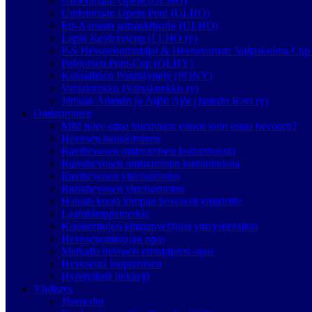
Uudenmaan Upein (ULHO)
Uudenmaan Upein Poni (ULHO)
Eri-Aaronin patsaskilpailu (ULHO)
Lapin Kesäravicup (LLHO ry)
P-S Hevosenomistajat & Hevosvaruste Valjaskulma Cup 
Pohjoinen Poni-Cup (OLHY)
Kansallinen Poninäyttely (PONY)
Varsakunkku (Varsakunkku ry)
Jämsän Ämmän ja Äijän Ajot (Jämsän Ravi ry)
Omistaminen
Mitä tulee ottaa huomioon ennen kuin ostaa hevosen?
Hevosen hankkiminen
Ravihevosen omistamisen kustannuksia
Ratsuhevosen omistamisen kustannuksia
Ravihevosen yhteisomistus
Ratsuhevosen yhteisomistus
Haluan koota kimpan hevoseni ympärille
Laatukimppamerkki
Koulutettujen kimpanvetäjien yhteystietolista
Hevosenomistajan opas
Matkalla hevosen omistajaksi-opas
Hevosesta luopuminen
Hyödyllisiä linkkejä
Yhdistys
Jäsenedut