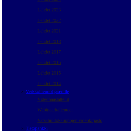
Lehdet 2023
Lehdet 2022
Lehdet 2021
Lehdet 2018
Lehdet 2017
Lehdet 2016
Lehdet 2015
Lehdet 2014
Verkkoluennot jäsenille
Videohaastattelut
Webinaaritallenteet
Varsahuutokauppojen videokirjasto
Tietopankki