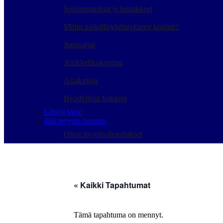
Sopimuspohjat ja lomakkeet
Mihin paikallisyhdistykseen kuulun?
Juttusarjat
Artikkelikokoelma
Asiakirjoja
Hyödyllisiä linkkejä
Lähetä idea!
Jätä myynti-ilmoitus
Omat myynti-ilmoitukset
« Kaikki Tapahtumat
Tämä tapahtuma on mennyt.