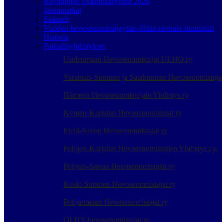
Raviratojen sisäänpääsyedut 2026
Jäsenmatkat
Säännöt
Vuoden hevosenomistajaystävällisin ravirata-tunnustus
Historia
Paikallisyhdistykset
Uudenmaan Hevosenomistajat ULHO ry
Varsinais-Suomen ja Satakunnan Hevosenomistaj
Hämeen Hevosenomistajain Yhdistys ry
Kymen-Karjalan Hevosenomistajat ry
Etelä-Savon Hevosenomistajat ry
Pohjois-Karjalan Hevosenomistajien Yhdistys r.y.
Pohjois-Savon Hevosenomistajat ry
Keski-Suomen Hevosenomistajat ry
Pohjanmaan Hevosenomistajat ry
OLHY-hevosenomistajat ry